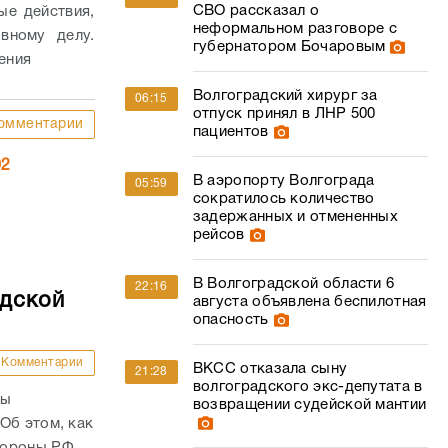
СВО рассказал о
ые действия,
неформальном разговоре с
вному делу.
губернатором Бочаровым
ения
Волгоградский хирург за
06:15
отпуск принял в ЛНР 500
омментарии
пациентов
02
В аэропорту Волгограда
05:59
сократилось количество
задержанных и отмененных
рейсов
В Волгоградской области 6
22:16
адской
августа объявлена беспилотная
опасность
Комментарии
ВКСС отказала сыну
21:28
волгоградского экс-депутата в
ны
возвращении судейской мантии
Об этом, как
бороны РФ.