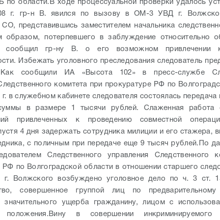
 по области.
В ходе процессуальной проверки удалось уст
08 г. гр-н В. явился по вызову в ОМ-3 УВД г. Волжско
 СО, представившись заместителем начальника следственн
им образом, потерпевшего в заблуждение относительно о
, сообщил гр-ну В. о его возможном привлечении 
ости. Избежать уголовного преследования следователь пре
.
Как сообщили ИА «Высота 102» в пресс-службе Сле
Следственного комитета при прокуратуре РФ по Волгоградс
 г. в служебном кабинете следователя состоялась передача
суммы в размере 1 тысячи рублей. Слаженная работа 
ний привлеченных к проведению совместной операц
пустя 4 дня задержать сотрудника милиции и его стажера, 
едника, с поличным при передаче еще 9 тысяч рублей.
По да
едователем Следственного управления Следственного к
 РФ по Волгоградской области в отношении старшего след
 г. Волжского возбуждено уголовное дело по ч. 3 ст. 1
тво, совершенное группой лиц по предварительному
м значительного ущерба гражданину, лицом с использова
 положения.
Вину в совершении инкриминируемого