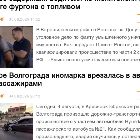
ге фургона с топливом
ИЯ
05.08.2026
14:52
В Ворошиловском районе Ростова-на-Дону
уголовное дело по факту умышленного унич
имущества. Как передает Привет-Ростов, сл
квалифицировали происшествие по части 2 с
РФ – «Умышленное уничтожение или поврежд
ре Волгограда иномарка врезалась в а
ассажирами
ИЯ
04.08.2026
20:13
Сегодня, 4 августа, в Краснооктябрьском р
Волгограда произошло дорожно-транспорт
происшествие с участием автомобиля Hyunda
пассажирского автобуса №21. Как сообщил
произошедшего, авария случилась у остано