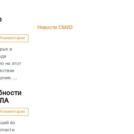
ю
Новости СМИ2
Комментарии
рых в
оде
о на этот
ествие
ния. ...
бности
ПЛА
Комментарии
вший во
 спасти