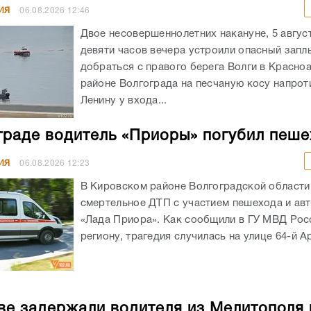
ИЯ
06.08.2026
12:46
Двое несовершеннолетних накануне, 5 авгус
девяти часов вечера устроили опасный запл
добраться с правого берега Волги в Красн
районе Волгограда на песчаную косу напрот
Ленину у входа...
граде водитель «Приоры» погубил пеш
ИЯ
06.08.2026
12:23
В Кировском районе Волгоградской област
смертельное ДТП с участием пешехода и ав
«Лада Приора». Как сообщили в ГУ МВД Рос
региону, трагедия случилась на улице 64-й А
ве задержали водителя из Мелитополя 