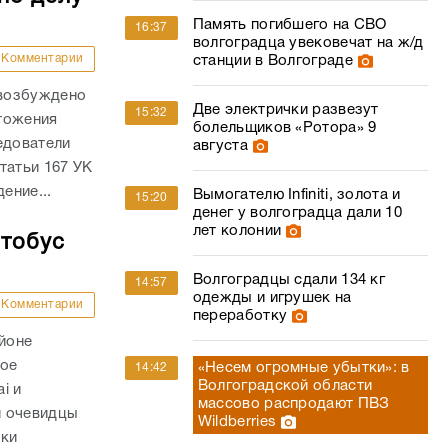
Память погибшего на СВО
16:37
волгоградца увековечат на ж/д
Комментарии
станции в Волгограде
 возбуждено
Две электрички развезут
15:32
тожения
болельщиков «Ротора» 9
едователи
августа
татьи 167 УК
ение...
Вымогателю Infiniti, золота и
15:20
денег у волгоградца дали 10
лет колонии
втобус
Волгоградцы сдали 134 кг
14:57
одежды и игрушек на
Комментарии
переработку
айоне
ное
«Несем огромные убытки»: в
14:42
Волгоградской области
i и
массово распродают ПВЗ
и очевидцы
Wildberries
вки