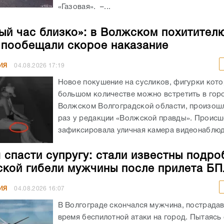
«Газовая». –...
ый час близко»: в Волжском похитител
 пообещали скорое наказание
ИЯ
04.08.2026
17:19
Новое покушение на сусликов, фигурки кото
большом количестве можно встретить в гор
Волжском Волгоградской области, произошл
раз у редакции «Волжской правды». Происш
зафиксировала уличная камера видеонаблюде
 спасти супругу: стали известны подро
ской гибели мужчины после прилета Б
ИЯ
04.08.2026
16:07
В Волгограде скончался мужчина, пострада
время беспилотной атаки на город. Пытаясь