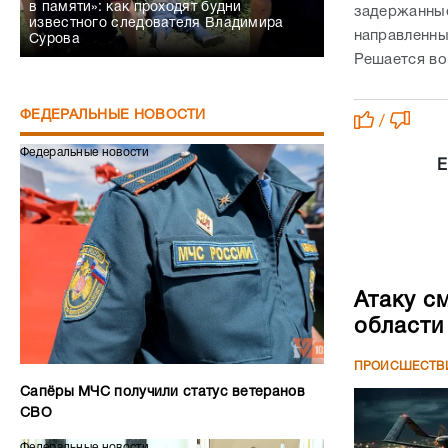
в памяти»: как проходят будни
задержанные
известного следователя Владимира
направленн
Сурова
Решается во
ФЕДЕРАЛЬНЫЕ НОВОСТИ
/
Федеральные новости
Е
Атаку с
области
ПРОИСШЕСТВ
Сапёры МЧС получили статус ветеранов
СВО
Федеральные новости