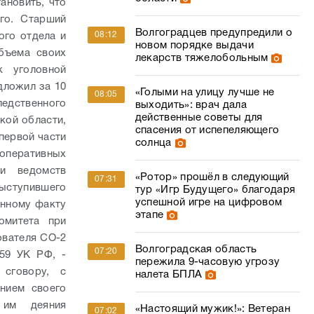
ановить, что
го. Старший
Волгоградцев предупредили о
08:12
ого отдела и
новом порядке выдачи
бъема своих
лекарств тяжелобольным
к уголовной
дложил за 10
«Голыми на улицу лучше не
08:05
дственного
выходить»: врач дала
действенные советы для
кой области,
спасения от испепеляющего
 первой части
солнца
оперативных
ии ведомств
«Ротор» прошёл в следующий
07:31
выступившего
тур «Игр Будущего» благодаря
успешной игре на цифровом
нному факту
этапе
омитета при
ователя СО-2
Волгоградская область
07:20
59 УК РФ, -
пережила 9-часовую угрозу
 сговору, с
налета БПЛА
нием своего
 им деяния
«Настоящий мужик!»: Ветеран
07:02