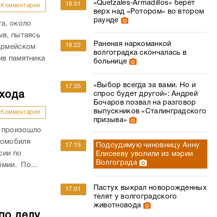
«Quetzales‑Armadillos» берёт
18:51
Комментарии
верх над «Ротором» во втором
раунде
та, около
ыв, пытаясь
Раненая наркоманкой
18:22
оармейском
волгоградка скончалась в
ив памятника
больнице
«Выбор всегда за вами. Но и
17:35
ехода
спрос будет другой»: Андрей
Бочаров позвал на разговор
выпускников «Сталинградского
Комментарии
призыва»
и произошло
томобиля
Подсудимую чиновницу Анну
17:15
сии по
Елисееву уволили из мэрии
Волгограда
рмии. По...
Пастух выкрал новорожденных
17:01
телят у волгоградского
животновода
по делу