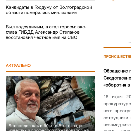
Кандидаты в Госдуму от Волгоградской
области померились миллионами
Был подсудимым, а стал героем: экс-
глава ГИБДД Александр Степанов
восстановил честное имя на СВО
ПРОИСШЕСТВ
АКТУАЛЬНО
Обращение г
Следственно
«оборотня в 
16 июня 20
прокуратуре
него престу
сотрудники
незамедлит
Беспредел как в 90-х: в Волгограде
известный профессор пожаловался на