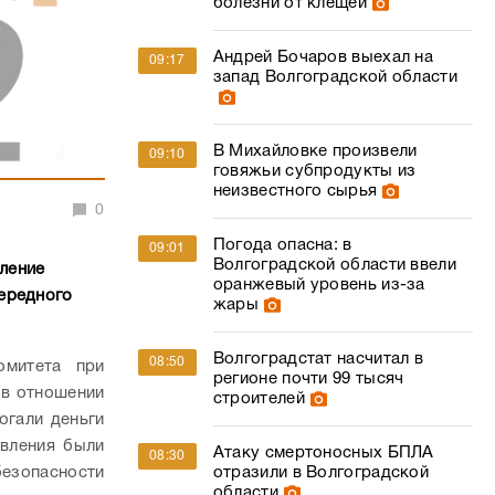
болезни от клещей
Андрей Бочаров выехал на
09:17
запад Волгоградской области
В Михайловке произвели
09:10
говяжьи субпродукты из
неизвестного сырья
0
Погода опасна: в
09:01
Волгоградской области ввели
ление
оранжевый уровень из-за
ередного
жары
Волгоградстат насчитал в
08:50
омитета при
регионе почти 99 тысяч
 в отношении
строителей
огали деньги
явления были
Атаку смертоносных БПЛА
08:30
езопасности
отразили в Волгоградской
области