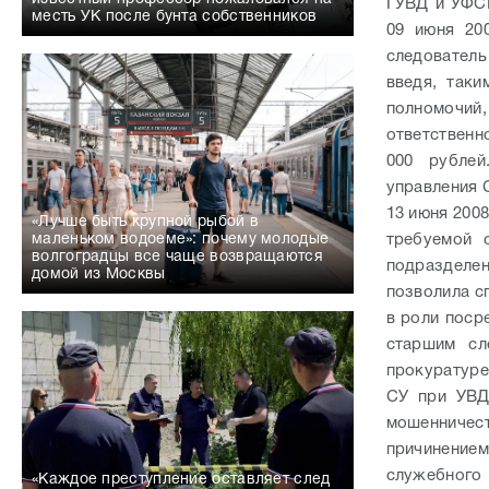
ГУВД и УФСБ
месть УК после бунта собственников
09 июня 20
следователь
введя, так
полномочий
ответственн
000 рублей
управления 
13 июня 2008
«Лучше быть крупной рыбой в
требуемой 
маленьком водоеме»: почему молодые
волгоградцы все чаще возвращаются
подразделе
домой из Москвы
позволила с
в роли поср
старшим сл
прокуратуре
СУ при УВД
мошенничес
причинение
служебного
«Каждое преступление оставляет след