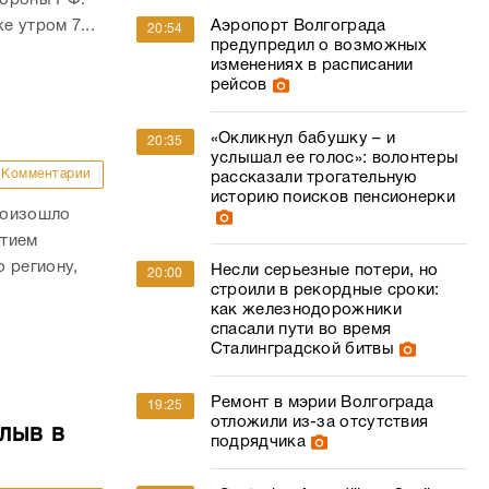
е утром 7...
Аэропорт Волгограда
20:54
предупредил о возможных
изменениях в расписании
рейсов
«Окликнул бабушку – и
20:35
услышал ее голос»: волонтеры
Комментарии
рассказали трогательную
историю поисков пенсионерки
роизошло
стием
 региону,
Несли серьезные потери, но
20:00
строили в рекордные сроки:
как железнодорожники
спасали пути во время
Сталинградской битвы
Ремонт в мэрии Волгограда
19:25
отложили из-за отсутствия
лыв в
подрядчика