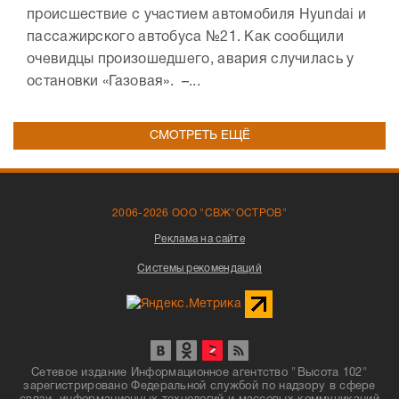
происшествие с участием автомобиля Hyundai и
пассажирского автобуса №21. Как сообщили
очевидцы произошедшего, авария случилась у
остановки «Газовая». –...
СМОТРЕТЬ ЕЩЁ
2006-2026 ООО "СВЖ"ОСТРОВ"
Реклама на сайте
Системы рекомендаций
Сетевое издание Информационное агентство "Высота 102"
зарегистрировано Федеральной службой по надзору в сфере