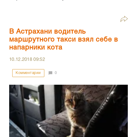
В Астрахани водитель
маршрутного такси взял себе в
напарники кота
10.12.2018
09:52
Комментарии
0