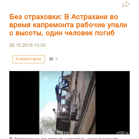
Без страховки: В Астрахани во
время капремонта рабочие упали
с высоты, один человек погиб
08.10.2018
15:30
Комментарии
0