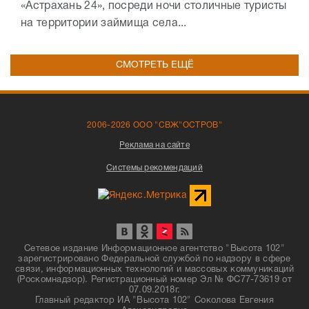
«Астрахань 24», посреди ночи столичные туристы
на территории займища села...
СМОТРЕТЬ ЕЩЁ
2006-2026 ООО "СВЖ"ОСТРОВ"
Реклама на сайте
Системы рекомендаций
Сетевое издание Информационное агентство "Высота 102"
зарегистрировано Федеральной службой по надзору в сфере
связи, информационных технологий и массовых коммуникаций
(Роскомнадзор). Регистрационный номер Эл № ФС77-73619 от
07.09.2018г.
Главный редактор ИА "Высота 102" Соколова Евгения