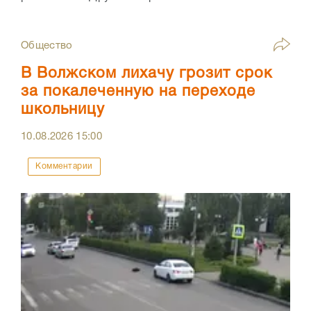
Общество
В Волжском лихачу грозит срок
за покалеченную на переходе
школьницу
10.08.2026
15:00
Комментарии