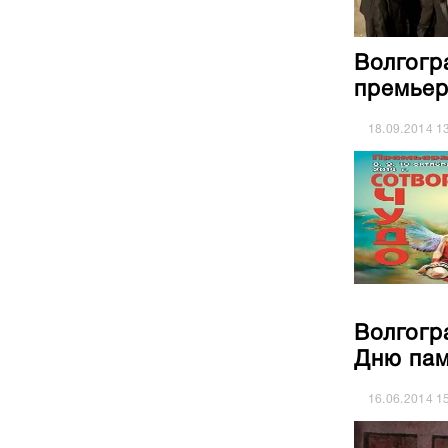
Волгогр
премье
18.09.2014
1
Волгогр
Дню пам
16.06.2014
1