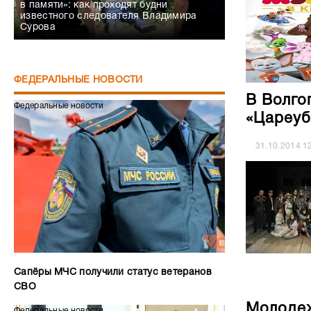
в памяти»: как проходят будни
известного следователя Владимира
Сурова
ФЕДЕРАЛЬНЫЕ НОВОСТИ
В Волго
Федеральные новости
«Цареуб
31.10.2014
1
Сапёры МЧС получили статус ветеранов
СВО
Молодеж
Федеральные новости