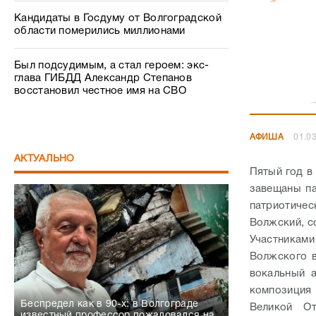
Кандидаты в Госдуму от Волгоградской
области померились миллионами
Был подсудимым, а стал героем: экс-
глава ГИБДД Александр Степанов
восстановил честное имя на СВО
АФИША
01.03
АКТУАЛЬНО
Пятый год в
завещаны па
патриотичес
Волжский, с
Участникам
Волжского в
вокальный а
композиция
Беспредел как в 90-х: в Волгограде
Великой От
известный профессор пожаловался на