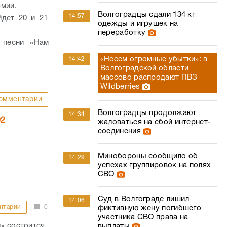
рмии.
Волгоградцы сдали 134 кг
14:57
йдет 20 и 21
одежды и игрушек на
переработку
 песни «Нам
«Несем огромные убытки»: в
14:42
Волгоградской области
массово распродают ПВЗ
Wildberries
омментарии
Волгоградцы продолжают
14:34
02
жаловаться на сбой интернет-
соединения
Минобороны сообщило об
14:29
успехах группировок на полях
СВО
Суд в Волгограде лишил
14:06
нтарии
0
фиктивную жену погибшего
участника СВО права на
д» состоится
выплаты