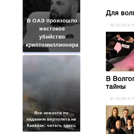
Для вол
В ОАЭ произошло
02.10.2014
1
жестокое
убийство
криптомиллионера
В Волго
тайны
01.10.2014
1
Все новости по
падению вертолета на
Кавказе: читать здесь