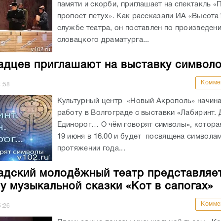
памяти и скорби, приглашает на спектакль 
пропоет петух». Как рассказали ИА «Высота1
службе театра, он поставлен по произведен
словацкого драматурга...
адцев приглашают на выставку символ
Комме
4:58
Культурный центр «Новый Акрополь» начин
работу в Волгограде с выставки «Лабиринт. 
Единорог… О чём говорят символы», котора
19 июня в 16.00 и будет посвящена символам
протяжении года...
адский молодёжный театр представляе
у музыкальной сказки «Кот в сапогах»
Комме
5:26