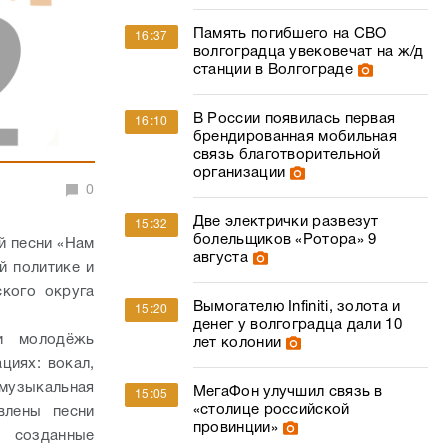
Память погибшего на СВО
16:37
волгоградца увековечат на ж/д
станции в Волгограде
В России появилась первая
16:10
брендированная мобильная
связь благотворительной
организации
0
Две электрички развезут
15:32
болельщиков «Ротора» 9
й песни «Нам
августа
й политике и
ского округа
Вымогателю Infiniti, золота и
15:20
денег у волгоградца дали 10
 и молодёжь
лет колонии
циях: вокал,
-музыкальная
МегаФон улучшил связь в
15:05
«столице российской
влены песни
провинции»
, созданные