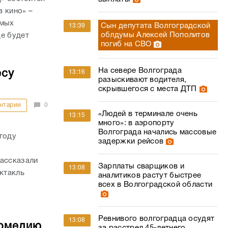
 кино» –
амых
Сын депутата Волгоградской
13:39
облдумы Алексей Пополитов
де будет
погиб на СВО
На севере Волгограда
есу
13:16
разыскивают водителя,
скрывшегося с места ДТП
нтарии
0
«Людей в терминале очень
13:15
много»: в аэропорту
Волгограда начались массовые
году
задержки рейсов
рассказали
Зарплаты сварщиков и
13:08
ектакль
аналитиков растут быстрее
всех в Волгоградской области
Ревнивого волгоградца осудят
13:08
комедию