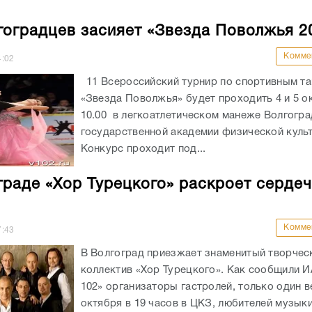
гоградцев засияет «Звезда Поволжья 2
Комме
4:02
11 Всероссийский турнир по спортивным т
«Звезда Поволжья» будет проходить 4 и 5 о
10.00 в легкоатлетическом манеже Волгогр
государственной академии физической куль
Конкурс проходит под...
граде «Хор Турецкого» раскроет серде
Комме
7:43
В Волгоград приезжает знаменитый творчес
коллектив «Хор Турецкого». Как сообщили 
102» организаторы гастролей, только один в
октября в 19 часов в ЦКЗ, любителей музык