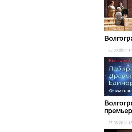
Волгогр
06.06.2014
1
Волгогр
премьер
27.05.2014
1