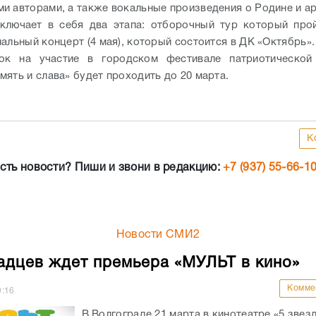
и авторами, а также вокальные произведения о Родине и а
ключает в себя два этапа: отборочный тур который про
альный концерт (4 мая), который состоится в ДК «Октябрь».
ок
на участие в
городском фестивале патриотической
мять и слава» будет проходить до 20 марта.
К
сть новости? Пиши и звони в редакцию:
+7 (937) 55-66-1
Новости СМИ2
адцев ждет премьера «МУЛЬТ в кино»
Комме
9:16
В Волгограде 21 марта в кинотеатре «5 звез