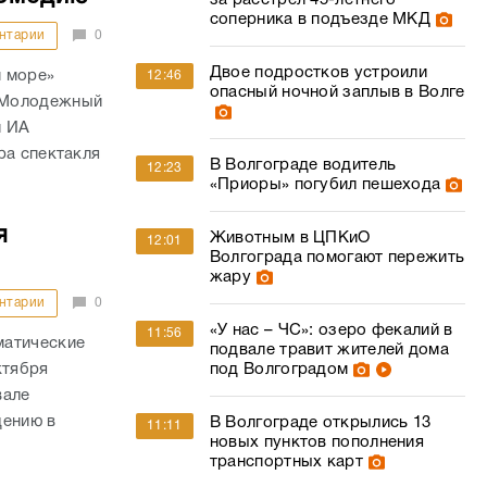
за расстрел 45-летнего
соперника в подъезде МКД
нтарии
0
Двое подростков устроили
 море»
12:46
опасный ночной заплыв в Волге
 Молодежный
и ИА
ра спектакля
В Волгограде водитель
12:23
«Приоры» погубил пешехода
я
Животным в ЦПКиО
12:01
Волгограда помогают пережить
жару
нтарии
0
«У нас – ЧС»: озеро фекалий в
11:56
матические
подвале травит жителей дома
ктября
под Волгоградом
вале
дению в
В Волгограде открылись 13
11:11
новых пунктов пополнения
транспортных карт