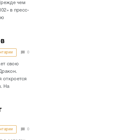
«Прежде чем
02» в пресс-
ию
ов
нтарии
0
ает свою
Дракон.
я откроется
. На
т
нтарии
0