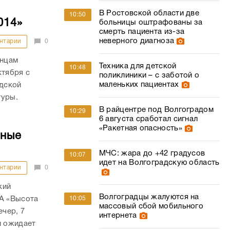
В Ростовской области две
10:50
014»
больницы оштрафованы за
смерть пациента из-за
неверного диагноза
нтарии
0
анцам
Техника для детской
10:48
ктября с
поликлиники – с заботой о
маленьких пациентах
адской
туры.
В райцентре под Волгоградом
10:29
6 августа сработал сигнал
«Ракетная опасность»
чные
МЧС: жара до +42 градусов
10:07
идет на Волгоградскую область
нтарии
0
кий
Волгоградцы жалуются на
ИА «Высота
10:05
массовый сбой мобильного
ечер, 7
интернета
и ожидает