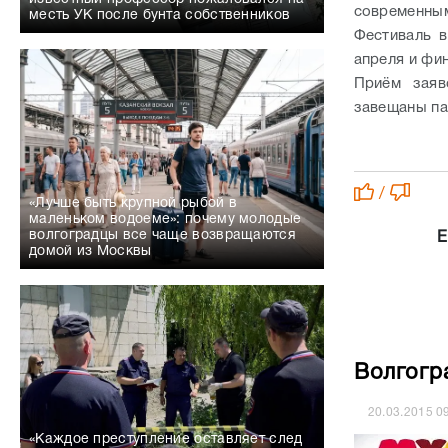
современным
месть УК после бунта собственников
Фестиваль в
апреля и фин
Приём заяв
завещаны па
/
«Лучше быть крупной рыбой в
маленьком водоеме»: почему молодые
волгоградцы все чаще возвращаются
Е
домой из Москвы
Волгогр
20.03.2015
0
«Каждое преступление оставляет след