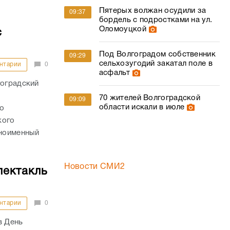
Пятерых волжан осудили за
09:37
бордель с подростками на ул.
Оломоуцкой
с
Под Волгоградом собственник
09:29
сельхозугодий закатал поле в
нтарии
0
асфальт
гоградский
70 жителей Волгоградской
09:09
области искали в июле
о
кого
дноименный
Новости СМИ2
пектакль
нтарии
0
в День