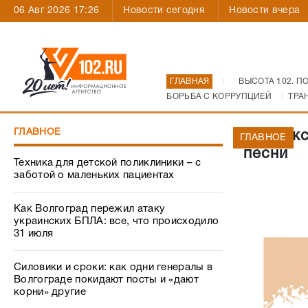
06 Авг 2026 17:26
Новости сегодня
Новости вчера
ГЛАВНАЯ
ВЫСОТА 102. П
БОРЬБА С КОРРУПЦИЕЙ
ТРА
ГЛАВНОЕ
В Волжс
ГЛАВНОЕ
песни
Техника для детской поликлиники – с
заботой о маленьких пациентах
Как Волгоград пережил атаку
украинских БПЛА: все, что происходило
31 июля
Силовики и сроки: как одни генералы в
Волгограде покидают посты и «дают
корни» другие