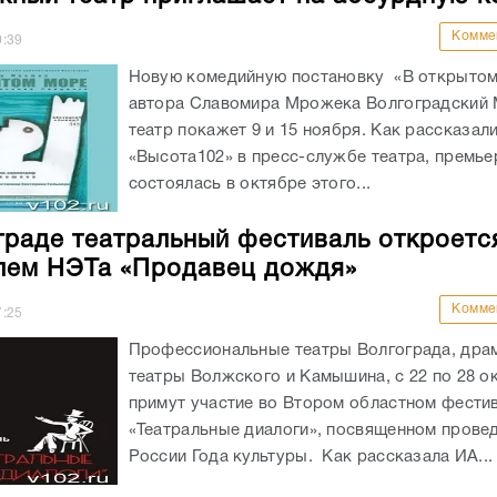
Комме
0:39
Новую комедийную постановку «В открытом
автора Славомира Мрожека Волгоградский
театр покажет 9 и 15 ноября. Как рассказал
«Высота102» в пресс-службе театра, премье
состоялась в октябре этого...
граде театральный фестиваль откроетс
лем НЭТа «Продавец дождя»
Комме
7:25
Профессиональные театры Волгограда, дра
театры Волжского и Камышина, с 22 по 28 о
примут участие во Втором областном фести
«Театральные диалоги», посвященном прове
России Года культуры. Как рассказала ИА...