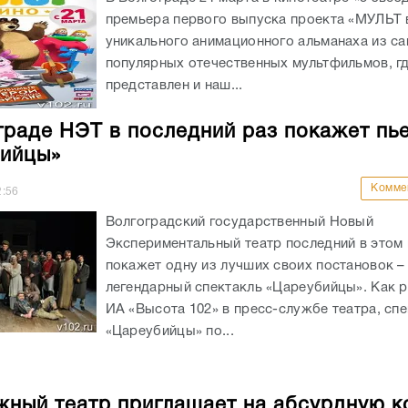
премьера первого выпуска проекта «МУЛЬТ в
уникального анимационного альманаха из с
популярных отечественных мультфильмов, г
представлен и наш...
граде НЭТ в последний раз покажет пь
ийцы»
Комме
2:56
Волгоградский государственный Новый
Экспериментальный театр последний в этом 
покажет одну из лучших своих постановок –
легендарный спектакль «Цареубийцы». Как 
ИА «Высота 102» в пресс-службе театра, сп
«Цареубийцы» по...
ный театр приглашает на абсурдную 