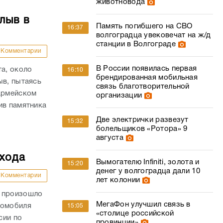
животновода
лыв в
Память погибшего на СВО
16:37
волгоградца увековечат на ж/д
станции в Волгограде
Комментарии
В России появилась первая
та, около
16:10
брендированная мобильная
ыв, пытаясь
связь благотворительной
оармейском
организации
ив памятника
Две электрички развезут
15:32
болельщиков «Ротора» 9
августа
ехода
Вымогателю Infiniti, золота и
15:20
денег у волгоградца дали 10
Комментарии
лет колонии
и произошло
МегаФон улучшил связь в
томобиля
15:05
«столице российской
сии по
провинции»