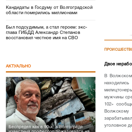
Кандидаты в Госдуму от Волгоградской
области померились миллионами
Был подсудимым, а стал героем: экс-
глава ГИБДД Александр Степанов
восстановил честное имя на СВО
ПРОИСШЕСТВ
Двое нерабо
АКТУАЛЬНО
В Волжском
находились
милицтонеры
мужчины сре
102» сообщ
Волжскому 
зарабатыва
уголовное д
Беспредел как в 90-х: в Волгограде
известный профессор пожаловался на