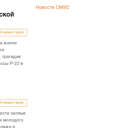
Новости СМИ2
ской
Комментарии
ла жизни
се
 трагедия
ассы Р-22 в
Комментарии
асти заплыв
ля молодого
пляже в