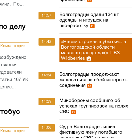
рмии. По...
Волгоградцы сдали 134 кг
14:57
одежды и игрушек на
переработку
по делу
«Несем огромные убытки»: в
14:42
Комментарии
Волгоградской области
массово распродают ПВЗ
 возбуждено
Wildberries
тожения
едователи
Волгоградцы продолжают
14:34
татьи 167 УК
жаловаться на сбой интернет-
соединения
ение...
Минобороны сообщило об
14:29
успехах группировок на полях
втобус
СВО
Суд в Волгограде лишил
14:06
Комментарии
фиктивную жену погибшего