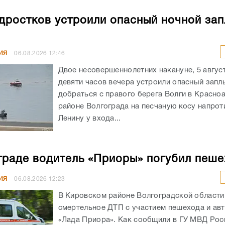
дростков устроили опасный ночной зап
ИЯ
06.08.2026
12:46
Двое несовершеннолетних накануне, 5 авгус
девяти часов вечера устроили опасный запл
добраться с правого берега Волги в Красн
районе Волгограда на песчаную косу напрот
Ленину у входа...
граде водитель «Приоры» погубил пеш
ИЯ
06.08.2026
12:23
В Кировском районе Волгоградской област
смертельное ДТП с участием пешехода и ав
«Лада Приора». Как сообщили в ГУ МВД Рос