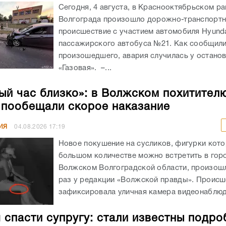
Сегодня, 4 августа, в Краснооктябрьском р
Волгограда произошло дорожно-транспорт
происшествие с участием автомобиля Hyunda
пассажирского автобуса №21. Как сообщил
произошедшего, авария случилась у остано
«Газовая». –...
ый час близко»: в Волжском похитител
 пообещали скорое наказание
ИЯ
04.08.2026
17:19
Новое покушение на сусликов, фигурки кото
большом количестве можно встретить в гор
Волжском Волгоградской области, произошл
раз у редакции «Волжской правды». Происш
зафиксировала уличная камера видеонаблюде
 спасти супругу: стали известны подро