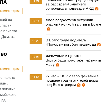
Ревнивого волгоградца осудят
13:08
ПЛА
за расстрел 45-летнего
соперника в подъезде МКД
Комментарии
вший во
Двое подростков устроили
12:46
опасный ночной заплыв в Волге
 спасти
е прилета
Дом, в...
В Волгограде водитель
12:23
«Приоры» погубил пешехода
 во
Животным в ЦПКиО
12:01
Волгограда помогают пережить
жару
Комментарии
«У нас – ЧС»: озеро фекалий в
11:56
о налета
подвале травит жителей дома
ницы.
под Волгоградом
с жизнью
рмейского
 ИА