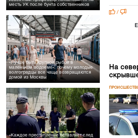
месть УК после бунта собственников
/
Е
«Лучше быть крупной рыбой в
На севе
маленьком водоеме»: почему молодые
волгоградцы все чаще возвращаются
скрывше
домой из Москвы
ПРОИСШЕСТВ
«Каждое преступление оставляет след