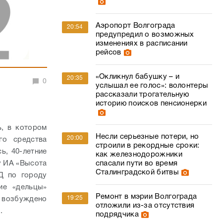
Аэропорт Волгограда
20:54
предупредил о возможных
изменениях в расписании
рейсов
«Окликнул бабушку – и
20:35
0
услышал ее голос»: волонтеры
рассказали трогательную
историю поисков пенсионерки
, в котором
Несли серьезные потери, но
20:00
го средства
строили в рекордные сроки:
ь, 40-летние
как железнодорожники
у ИА «Высота
спасали пути во время
Сталинградской битвы
Д по городу
ие «дельцы»
Ремонт в мэрии Волгограда
19:25
 возбуждено
отложили из-за отсутствия
.
подрядчика