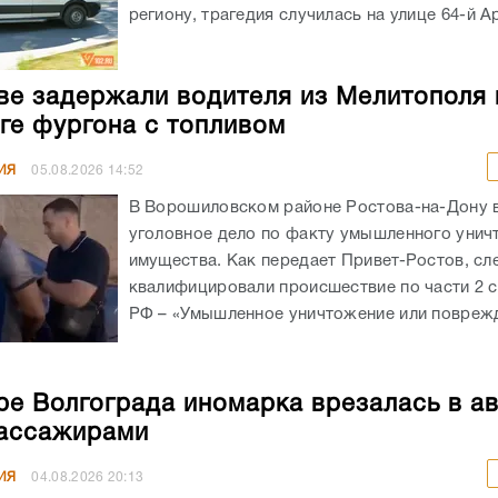
региону, трагедия случилась на улице 64-й А
ве задержали водителя из Мелитополя 
ге фургона с топливом
ИЯ
05.08.2026
14:52
В Ворошиловском районе Ростова-на-Дону
уголовное дело по факту умышленного унич
имущества. Как передает Привет-Ростов, сл
квалифицировали происшествие по части 2 с
РФ – «Умышленное уничтожение или поврежд
ре Волгограда иномарка врезалась в а
ассажирами
ИЯ
04.08.2026
20:13