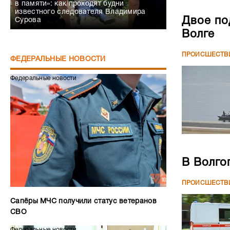
в памяти»: как проходят будни
известного следователя Владимира
Двое по
Сурова
Волге
ПРОИСШЕСТВ
ФЕДЕРАЛЬНЫЕ НОВОСТИ
Федеральные новости
В Волго
ПРОИСШЕСТВ
Сапёры МЧС получили статус ветеранов
СВО
Федеральные новости