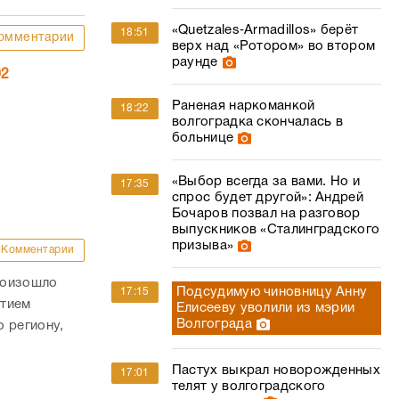
«Quetzales‑Armadillos» берёт
18:51
омментарии
верх над «Ротором» во втором
раунде
02
Раненая наркоманкой
18:22
волгоградка скончалась в
больнице
«Выбор всегда за вами. Но и
17:35
спрос будет другой»: Андрей
Бочаров позвал на разговор
выпускников «Сталинградского
призыва»
Комментарии
роизошло
Подсудимую чиновницу Анну
17:15
стием
Елисееву уволили из мэрии
Волгограда
 региону,
Пастух выкрал новорожденных
17:01
телят у волгоградского