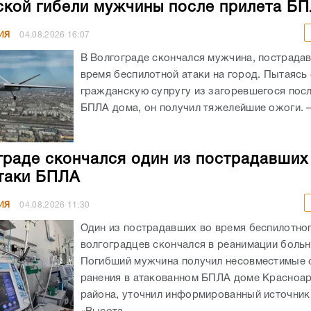
ской гибели мужчины после прилета Б
ИЯ
04.08.2026
16:07
В Волгограде скончался мужчина, пострада
время беспилотной атаки на город. Пытаясь
гражданскую супругу из загоревшегося посл
БПЛА дома, он получил тяжелейшие ожоги. – 
граде скончался один из пострадавших
таки БПЛА
ИЯ
04.08.2026
11:30
Один из пострадавших во время беспилотног
волгоградцев скончался в реанимации боль
Погибший мужчина получил несовместимые 
ранения в атакованном БПЛА доме Красноа
района, уточнил информированный источник