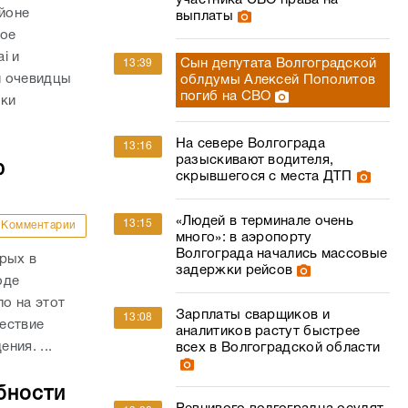
участника СВО права на
айоне
выплаты
ное
i и
Сын депутата Волгоградской
13:39
и очевидцы
облдумы Алексей Пополитов
погиб на СВО
вки
На севере Волгограда
13:16
разыскивают водителя,
ю
скрывшегося с места ДТП
«Людей в терминале очень
13:15
Комментарии
много»: в аэропорту
Волгограда начались массовые
рых в
задержки рейсов
оде
о на этот
Зарплаты сварщиков и
13:08
ествие
аналитиков растут быстрее
ния. ...
всех в Волгоградской области
бности