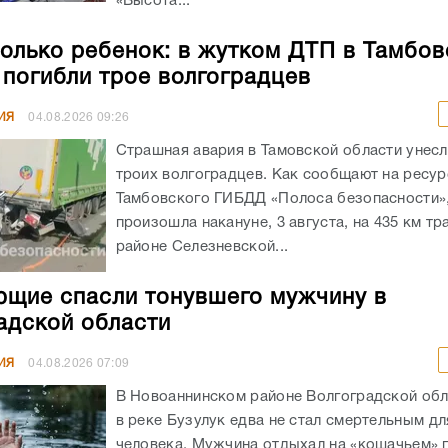
«Высота...
олько ребенок: в жутком ДТП в Тамбов
 погибли трое волгоградцев
ИЯ
04.08.2026
09:26
Страшная авария в Тамовской области унес
троих волгоградцев. Как сообщают на ресур
Тамбовского ГИБДД «Полоса безопасности»,
произошла накануне, 3 августа, на 435 км тр
районе Селезневской...
щие спасли тонувшего мужчину в
адской области
ИЯ
04.08.2026
07:09
В Новоаннинском районе Волгоградской обл
в реке Бузулук едва не стал смертельным д
человека. Мужчина отдыхал на «кошачьем» 