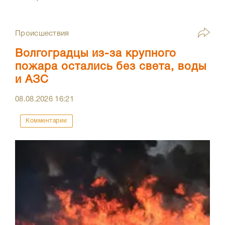
Происшествия
Волгоградцы из-за крупного
пожара остались без света, воды
и АЗС
08.08.2026
16:21
Комментарии