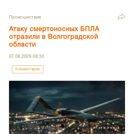
Происшествия
Атаку смертоносных БПЛА
отразили в Волгоградской
области
07.08.2026
08:30
Комментарии