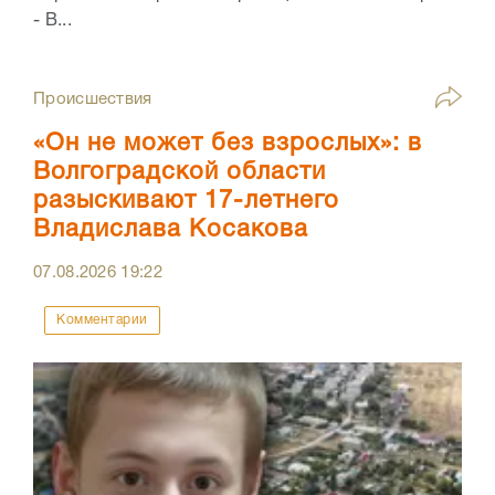
- В...
Происшествия
«Он не может без взрослых»: в
Волгоградской области
разыскивают 17-летнего
Владислава Косакова
07.08.2026
19:22
Комментарии