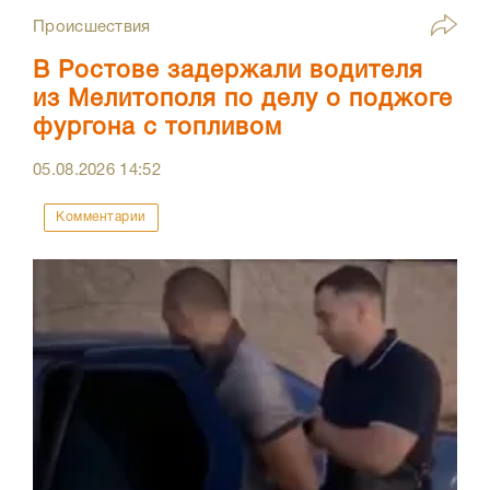
Происшествия
В Ростове задержали водителя
из Мелитополя по делу о поджоге
фургона с топливом
05.08.2026
14:52
Комментарии