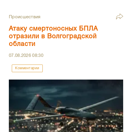
Происшествия
Атаку смертоносных БПЛА
отразили в Волгоградской
области
07.08.2026
08:30
Комментарии