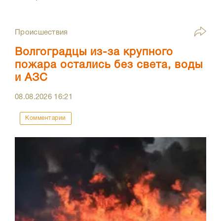
Происшествия
Волгоградцы из-за крупного
пожара остались без света, воды
и АЗС
08.08.2026
16:21
Комментарии