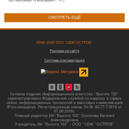
остановки «Газовая». –...
СМОТРЕТЬ ЕЩЁ
2006-2026 ООО "СВЖ"ОСТРОВ"
Реклама на сайте
Системы рекомендаций
Сетевое издание Информационное агентство "Высота 102"
зарегистрировано Федеральной службой по надзору в сфере
связи, информационных технологий и массовых коммуникаций
(Роскомнадзор). Регистрационный номер Эл № ФС77-73619 от
07.09.2018г.
Главный редактор ИА "Высота 102" Соколова Евгения
Александровна
Учредитель ИА "Высота 102" - ООО "СВЖ "ОСТРОВ"