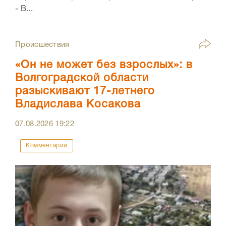
- В...
Происшествия
«Он не может без взрослых»: в
Волгоградской области
разыскивают 17-летнего
Владислава Косакова
07.08.2026
19:22
Комментарии