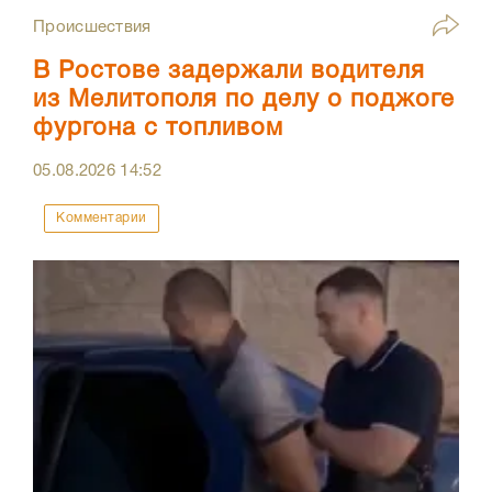
Происшествия
В Ростове задержали водителя
из Мелитополя по делу о поджоге
фургона с топливом
05.08.2026
14:52
Комментарии