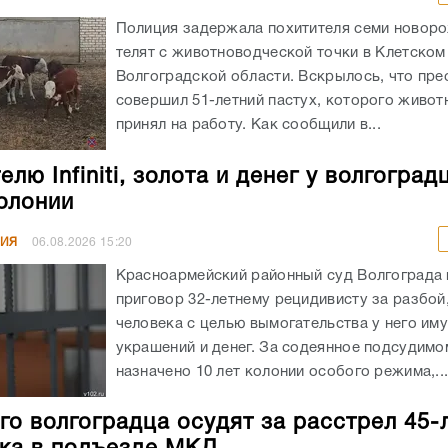
Полиция задержала похитителя семи новор
телят с животноводческой точки в Клетском
Волгоградской области. Вскрылось, что пре
совершил 51-летний пастух, которого живот
принял на работу. Как сообщили в...
лю Infiniti, золота и денег у волгоград
колонии
НИЯ
06.08.2026
15:20
Красноармейский районный суд Волгограда
приговор 32-летнему рецидивисту за разбой
человека с целью вымогательства у него им
украшений и денег. За содеянное подсудимо
назначено 10 лет колонии особого режима,..
го волгоградца осудят за расстрел 45-