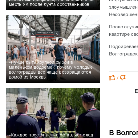
стал размах
месть УК после бунта собственников
злоумышленн
Несовершен
После случи
квартире св
Подозреваем
Волгоградск
«Лучше быть крупной рыбой в
маленьком водоеме»: почему молодые
волгоградцы все чаще возвращаются
домой из Москвы
/
Е
В Волго
«Каждое преступление оставляет след