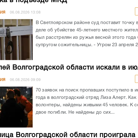
ка в подъезде МКД
НИЯ
06.08.2026
13:08
В Светлоярском районе суд поставит точку 
деле об убийстве 45-летнего местного жите
был расстрелян из ружья весной этого год
супругом сожительницы. - Утром 23 апреля 20
лей Волгоградской области искали в ию
НИЯ
06.08.2026
09:09
70 заявок на поиск пропавших поступило в и
года в волгоградский отряд Лиза Алерт. Как
волонтеры, найдены живыми 45 человек. К 
двое погибли. Не найдены до сих...
ица Волгоградской области проиграла 