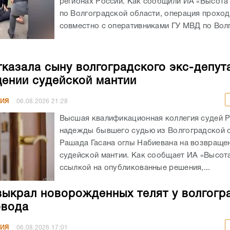
регионах России. Как сообщили ИА «Высота
по Волгоградской области, операция прохо
совместно с оперативниками ГУ МВД по Волг
казала сыну волгоградского экс-депут
ении судейской мантии
НИЯ
06.08.2026
21:28
Высшая квалификационная коллегия судей 
надежды бывшего судью из Волгоградской 
Рашада Гасана оглы Набиевана на возвраще
судейской мантии. Как сообщает ИА «Высота
ссылкой на опубликованные решения,...
выкрал новорожденных телят у волгогр
овода
НИЯ
06.08.2026
17:01