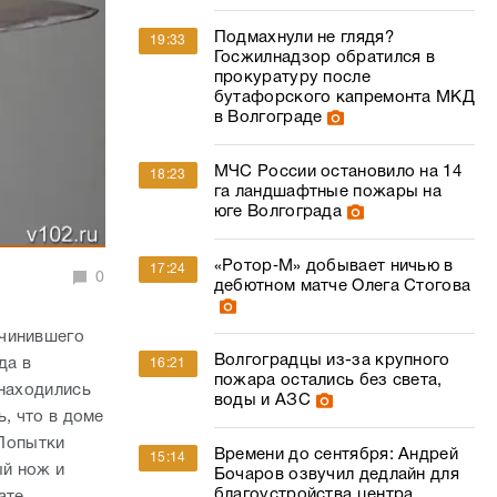
Подмахнули не глядя?
19:33
Госжилнадзор обратился в
прокуратуру после
бутафорского капремонта МКД
в Волгограде
МЧС России остановило на 14
18:23
га ландшафтные пожары на
юге Волгограда
«Ротор‑М» добывает ничью в
17:24
0
дебютном матче Олега Стогова
ичинившего
Волгоградцы из-за крупного
да в
16:21
пожара остались без света,
 находились
воды и АЗС
, что в доме
 Попытки
Времени до сентября: Андрей
15:14
ый нож и
Бочаров озвучил дедлайн для
благоустройства центра