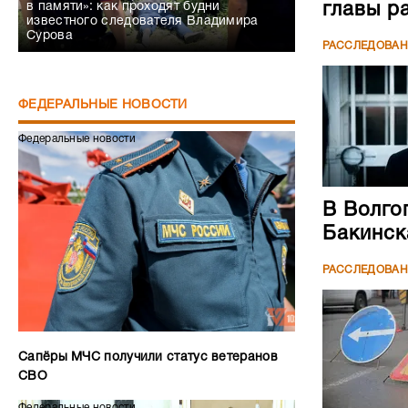
в памяти»: как проходят будни
главы р
известного следователя Владимира
Сурова
РАССЛЕДОВА
ФЕДЕРАЛЬНЫЕ НОВОСТИ
Федеральные новости
В Волго
Бакинск
РАССЛЕДОВА
Сапёры МЧС получили статус ветеранов
СВО
Федеральные новости