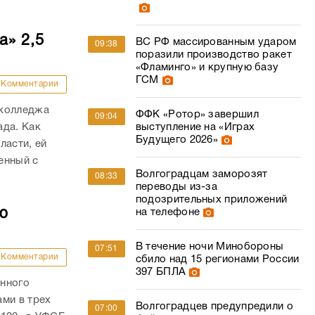
а» 2,5
ВС РФ массированным ударом
09:38
поразили производство ракет
«Фламинго» и крупную базу
ГСМ
Комментарии
 колледжа
ФФК «Ротор» завершил
09:04
выступление на «Играх
ада. Как
Будущего 2026»
ласти, ей
енный с
Волгоградцам заморозят
08:33
.
переводы из-за
подозрительных приложений
ю
на телефоне
В течение ночи Минобороны
07:51
Комментарии
сбило над 15 регионами России
397 БПЛА
анного
ми в трех
Волгоградцев предупредили о
07:00