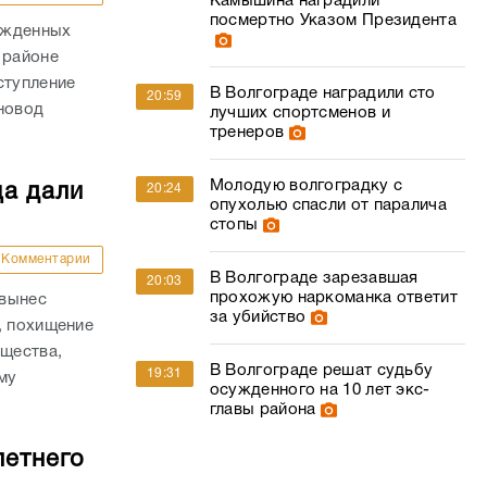
Камышина наградили
посмертно Указом Президента
ожденных
 районе
ступление
В Волгограде наградили сто
20:59
новод
лучших спортсменов и
тренеров
Молодую волгоградку с
ца дали
20:24
опухолью спасли от паралича
стопы
Комментарии
В Волгограде зарезавшая
20:03
прохожую наркоманка ответит
 вынес
за убийство
, похищение
ущества,
В Волгограде решат судьбу
19:31
му
осужденного на 10 лет экс-
.
главы района
летнего