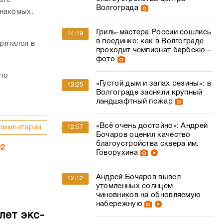
ате
Волгограда
знакомых.
Гриль-мастера России сошлись
14:19
в поединке: как в Волгограде
рятался в
проходит чемпионат барбекю –
фото
по
«Густой дым и запах резины»: в
13:25
Волгограде засняли крупный
ландшафтный пожар
«Всё очень достойно»: Андрей
12:57
омментарии
Бочаров оценил качество
благоустройства сквера им.
02
Говорухина
Андрей Бочаров вывел
12:12
утомленных солнцем
чиновников на обновляемую
набережную
лет экс-