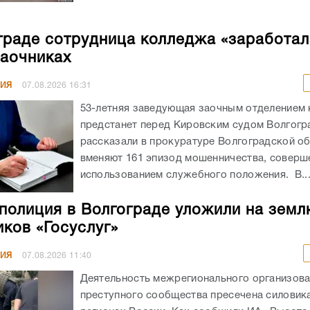
граде сотрудница колледжа «заработал
заочниках
НИЯ
07.08.2026
16:31
53-летняя заведующая заочным отделением
предстанет перед Кировским судом Волгогр
рассказали в прокуратуре Волгоградской об
вменяют 161 эпизод мошенничества, соверш
использованием служебного положения. В..
полиция в Волгограде уложили на земл
ков «Госуслуг»
НИЯ
07.08.2026
11:40
Деятельность межрегионального организов
преступного сообщества пресечена силовика