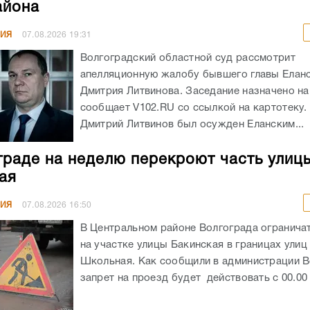
айона
НИЯ
07.08.2026
19:31
Волгоградский областной суд рассмотрит
апелляционную жалобу бывшего главы Елан
Дмитрия Литвинова. Заседание назначено на 
сообщает V102.RU со ссылкой на картотеку
Дмитрий Литвинов был осужден Еланским...
граде на неделю перекроют часть улиц
ая
НИЯ
07.08.2026
16:50
В Центральном районе Волгограда огранича
на участке улицы Бакинская в границах улиц
Школьная. Как сообщили в администрации В
запрет на проезд будет действовать с 00.00 ч