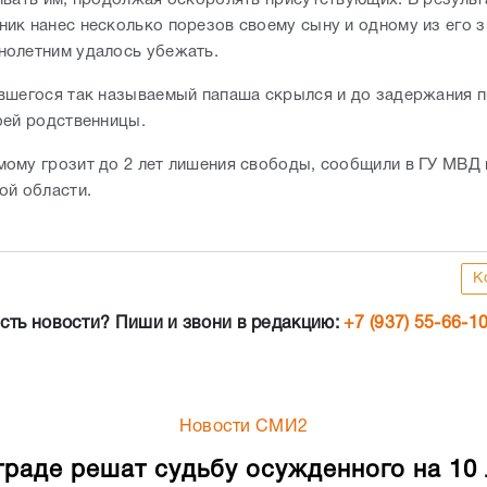
ивать им, продолжая оскорблять присутствующих. В результ
ик нанес несколько порезов своему сыну и одному из его 
нолетним удалось убежать.
вшегося так называемый папаша скрылся и до задержания п
оей родственницы.
ому грозит до 2 лет лишения свободы, сообщили в ГУ МВД 
ой области.
К
сть новости? Пиши и звони в редакцию:
+7 (937) 55-66-1
Новости СМИ2
граде решат судьбу осужденного на 10 