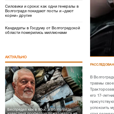
Силовики и сроки: как одни генералы в
Волгограде покидают посты и «дают
корни» другие
Кандидаты в Госдуму от Волгоградской
области померились миллионами
АКТУАЛЬНО
РАССЛЕДОВА
В Волгоград
травмы свое
Тракторозав
его 17-летни
присутствую
успокоить м
Беспредел как в 90-х: в Волгограде
известный профессор пожаловался на