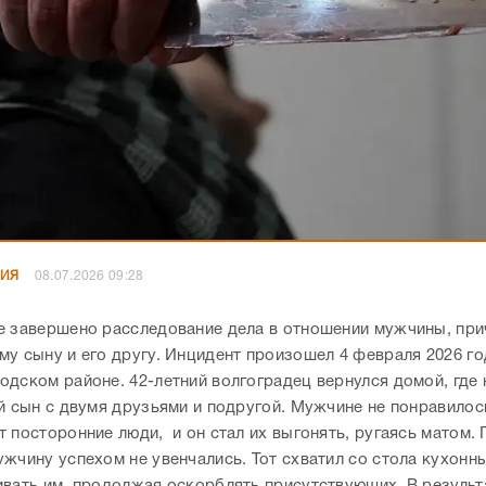
НИЯ
08.07.2026 09:28
е завершено расследование дела в отношении мужчины, пр
му сыну и его другу. Инцидент произошел 4 февраля 2026 го
одском районе. 42-летний волгоградец вернулся домой, где
й сын с двумя друзьями и подругой. Мужчине не понравилось
т посторонние люди, и он стал их выгонять, ругаясь матом.
ужчину успехом не увенчались. Тот схватил со стола кухонн