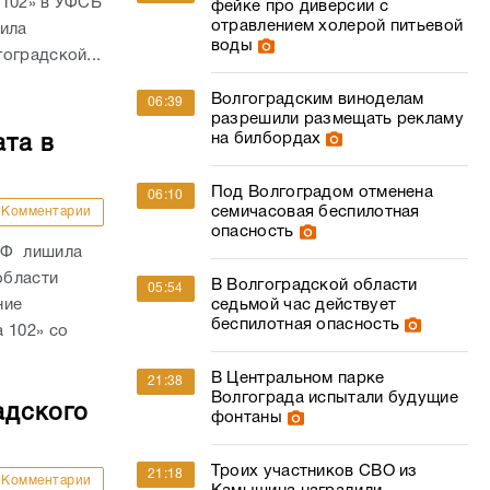
 102» в УФСБ
фейке про диверсии с
отравлением холерой питьевой
дила
воды
оградской...
Волгоградским виноделам
06:39
разрешили размещать рекламу
на билбордах
ата в
Под Волгоградом отменена
06:10
семичасовая беспилотная
Комментарии
опасность
РФ лишила
области
В Волгоградской области
05:54
седьмой час действует
ние
беспилотная опасность
 102» со
В Центральном парке
21:38
Волгограда испытали будущие
адского
фонтаны
Троих участников СВО из
21:18
Комментарии