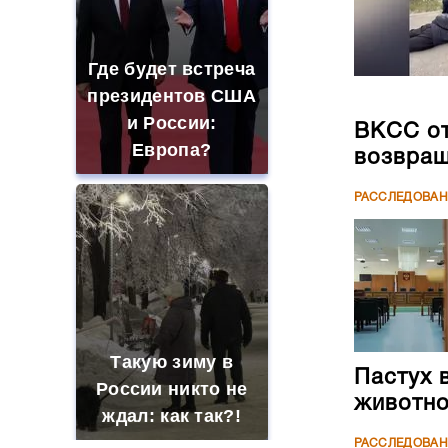
Где будет встреча
президентов США
и России:
ВКСС от
Европа?
возвращ
РАССЛЕДОВА
Такую зиму в
Пастух 
России никто не
животн
ждал: как так?!
РАССЛЕДОВА