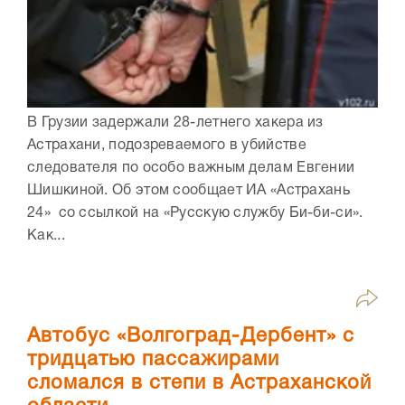
В Грузии задержали 28-летнего хакера из
Астрахани, подозреваемого в убийстве
следователя по особо важным делам Евгении
Шишкиной. Об этом сообщает ИА «Астрахань
24» со ссылкой на «Русскую службу Би-би-си».
Как...
Автобус «Волгоград-Дербент» с
тридцатью пассажирами
сломался в степи в Астраханской