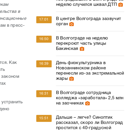
неделю случился шквал ДТП
икам
ельства в
енсационные
В центре Волгограда зазвучит
17:01
орган
ам в пресс-
В Волгограде на неделю
16:50
перекроют часть улицы
Бакинская
тся. Как
День физкультурника в
16:39
Новоаннинском районе
ать
перенесли из-за экстремальной
о законом
жары
тах
В Волгограде сотрудница
16:31
колледжа «заработала» 2,5 млн
 устранить
на заочниках
едено
Дальше – легче? Синоптик
15:51
рассказал, скоро ли Волгоград
простится с 40-градусной