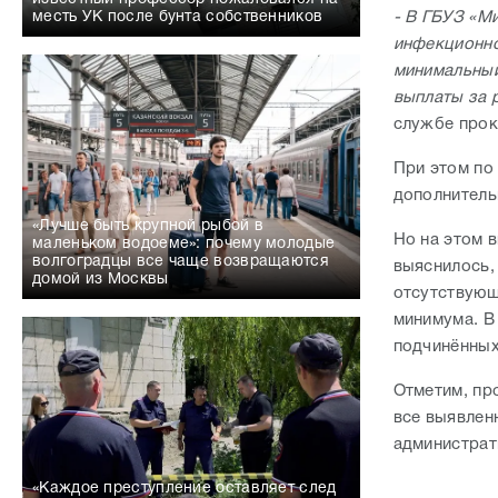
месть УК после бунта собственников
- В ГБУЗ «М
инфекционно
минимальный
выплаты за 
службе прок
При этом по
дополнитель
«Лучше быть крупной рыбой в
Но на этом 
маленьком водоеме»: почему молодые
волгоградцы все чаще возвращаются
выяснилось,
домой из Москвы
отсутствующ
минимума. В
подчинённых
Отметим, пр
все выявлен
администрат
«Каждое преступление оставляет след