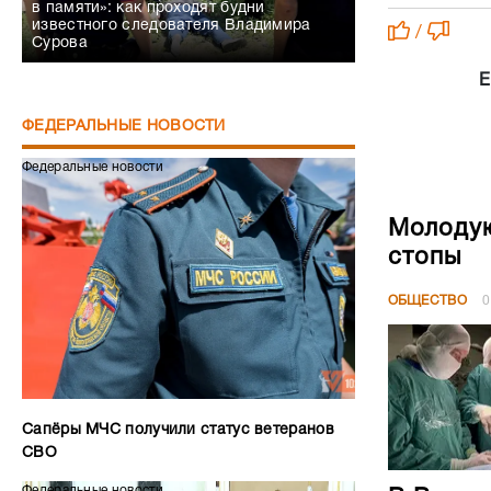
в памяти»: как проходят будни
известного следователя Владимира
/
Сурова
Е
ФЕДЕРАЛЬНЫЕ НОВОСТИ
Федеральные новости
Молодую
стопы
ОБЩЕСТВО
0
Сапёры МЧС получили статус ветеранов
СВО
Федеральные новости