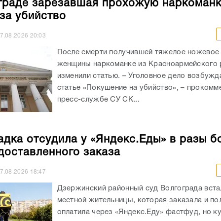
граде зарезавшая прохожую наркоман
 за убийство
7.08.2026
20:03
После смерти получившей тяжелое ножевое
женщины наркоманке из Красноармейского 
изменили статью. – Уголовное дело возбужд
статье «Покушение на убийство», – прокомм
пресс-службе СУ СК...
адка отсудила у «Яндекс.Еды» в разы б
доставленного заказа
7.08.2026
18:47
Дзержинский районный суд Волгограда вста
местной жительницы, которая заказала и п
оплатила через «Яндекс.Еду» фастфуд, но к