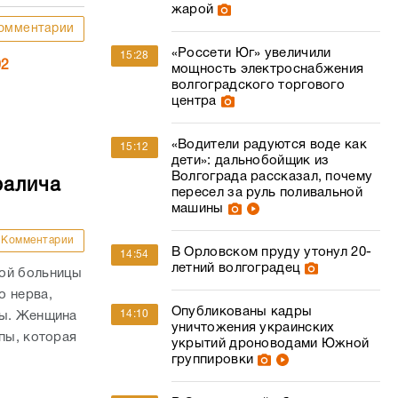
жарой
омментарии
«Россети Юг» увеличили
15:28
02
мощность электроснабжения
волгоградского торгового
центра
«Водители радуются воде как
15:12
дети»: дальнобойщик из
Волгограда рассказал, почему
ралича
пересел за руль поливальной
машины
Комментарии
В Орловском пруду утонул 20-
14:54
летний волгоградец
кой больницы
о нерва,
Опубликованы кадры
14:10
пы. Женщина
уничтожения украинских
пы, которая
укрытий дроноводами Южной
группировки