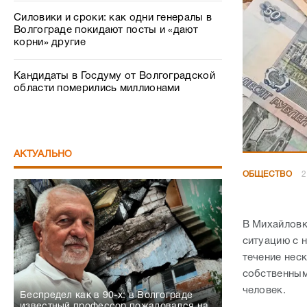
Силовики и сроки: как одни генералы в
Волгограде покидают посты и «дают
корни» другие
Кандидаты в Госдуму от Волгоградской
области померились миллионами
АКТУАЛЬНО
ОБЩЕСТВО
2
В Михайловк
ситуацию с 
течение нес
собственным
человек.
Беспредел как в 90-х: в Волгограде
известный профессор пожаловался на