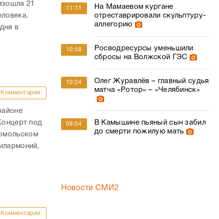
изошла 21
На Мамаевом кургане
11:11
отреставрировали скульптуру-
еловека.
аллегорию
дня в
Росводресурсы уменьшили
10:58
сбросы на Волжской ГЭС
Олег Журавлёв – главный судья
10:24
матча «Ротор» – «Челябинск»
Комментарии
районе
В Камышине пьяный сын забил
Концерт под
09:54
до смерти пожилую мать
сомольском
илармоний,
Новости СМИ2
Комментарии