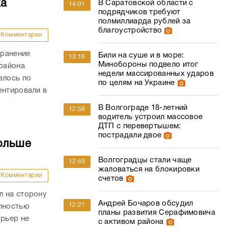
ка
В Саратовской области с
14:01
подрядчиков требуют
полмиллиарда рублей за
благоустройство
Комментарии
 ранение
Били на суше и в море:
13:16
Минобороны подвело итог
района
недели массированных ударов
алось по
по целям на Украине
ентировали в
В Волгограде 18-летний
12:58
водитель устроил массовое
ДТП с перевертышем:
пострадали двое
ольше
Волгоградцы стали чаще
12:49
жаловаться на блокировки
Комментарии
счетов
л на сторону
Андрей Бочаров обсудил
12:21
олностью
планы развития Серафимовича
урьер не
с активом района