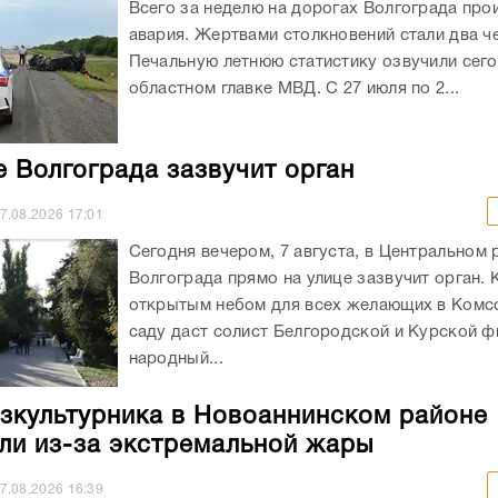
Всего за неделю на дорогах Волгограда про
авария. Жертвами столкновений стали два ч
Печальную летнюю статистику озвучили сего
областном главке МВД. С 27 июля по 2...
е Волгограда зазвучит орган
7.08.2026
17:01
Сегодня вечером, 7 августа, в Центральном 
Волгограда прямо на улице зазвучит орган. 
открытым небом для всех желающих в Ком
саду даст солист Белгородской и Курской ф
народный...
зкультурника в Новоаннинском районе
ли из-за экстремальной жары
7.08.2026
16:39