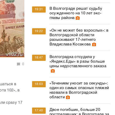
В Волгограде решат судьбу
19:31
осужденного на 10 лет экс-
главы района
«Он не может без взрослых»: в
19:22
Волгоградской области
разыскивают 17-летнего
Владислава Косакова
Волгоградка отсудила у
18:47
«Яндекс.Еды» в разы больше
0
цены недоставленного заказа
«Течением уносит за секунды»:
шаться в
18:03
один из самых опасных пляжей
та 102», в
назвали в Волгоградской
области
ли сразу 17
Двое погибших, больше 20
17:40
пострадавших: в Волгограде за