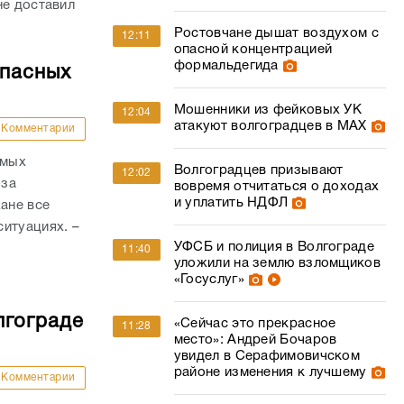
не доставил
Ростовчане дышат воздухом с
12:11
опасной концентрацией
формальдегида
опасных
Мошенники из фейковых УК
12:04
атакуют волгоградцев в МАХ
Комментарии
амых
Волгоградцев призывают
12:02
-за
вовремя отчитаться о доходах
и уплатить НДФЛ
ане все
итуациях. –
УФСБ и полиция в Волгограде
11:40
уложили на землю взломщиков
«Госуслуг»
лгограде
«Сейчас это прекрасное
11:28
место»: Андрей Бочаров
увидел в Серафимовичском
районе изменения к лучшему
Комментарии