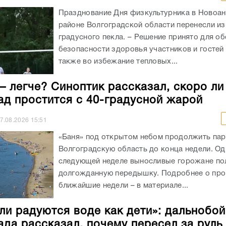
Празднование Дня физкультурника в Новоа
районе Волгоградской области перенесли из
градусного пекла. – Решение принято для о
безопасности здоровья участников и гостей 
также во избежание тепловых...
– легче? Синоптик рассказал, скоро ли
ад простится с 40-градусной жарой
7.08.2026
15:51
«Баня» под открытом небом продолжить пар
Волгоградскую область до конца недели. Од
следующей неделе выносливые горожане по
долгожданную передышку. Подробнее о про
ближайшие недели – в материале...
ли радуются воде как дети»: дальнобо
ада рассказал, почему пересел за руль