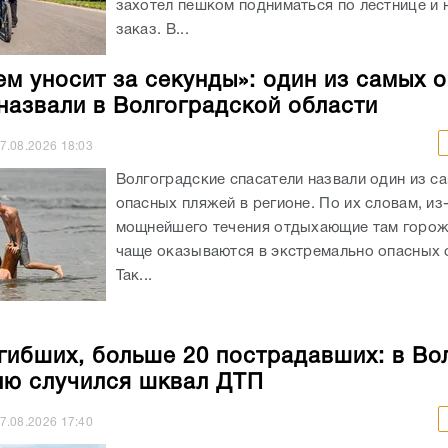
захотел пешком подниматься по лестнице и 
заказ. В...
ем уносит за секунды»: один из самых 
назвали в Волгоградской области
7.08.2026
18:03
Волгоградские спасатели назвали один из с
опасных пляжей в регионе. По их словам, из
мощнейшего течения отдыхающие там горож
чаще оказываются в экстремально опасных с
Так...
гибших, больше 20 пострадавших: в Во
лю случился шквал ДТП
7.08.2026
17:40