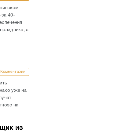
ннинском
-за 40-
беспечения
праздника, а
Комментарии
ить
нако уже на
лучат
гнозе на
йщик из