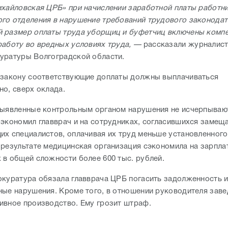
ихайловская ЦРБ» при начислении заработной платы работн
го отделения в нарушение требований трудового законодат
 размер оплаты труда уборщиц и буфетчиц включены комп
работу во вредных условиях труда, —
рассказали журналист
уратуры Волгоградской области.
 закону соответствующие доплаты должны выплачиваться
но, сверх оклада.
выявленные контрольным органом нарушения не исчерпываю
 экономил главврач и на сотрудниках, согласившихся замещ
их специалистов, оплачивая их труд меньше установленног
 результате медицинская организация сэкономила на зарпла
 в общей сложности более 600 тыс. рублей.
окуратура обязала главврача ЦРБ погасить задолженность и
ные нарушения. Кроме того, в отношении руководителя зав
ивное производство. Ему грозит штраф.