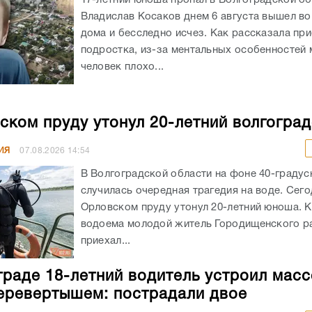
Владислав Косаков днем 6 августа вышел во
дома и бесследно исчез. Как рассказала пр
подростка, из-за ментальных особенностей
человек плохо...
ском пруду утонул 20-летний волгогра
ИЯ
07.08.2026
14:54
В Волгоградской области на фоне 40-граду
случилась очередная трагедия на воде. Сего
Орловском пруду утонул 20-летний юноша. К
водоема молодой житель Городищенского р
приехал...
граде 18-летний водитель устроил мас
еревертышем: пострадали двое