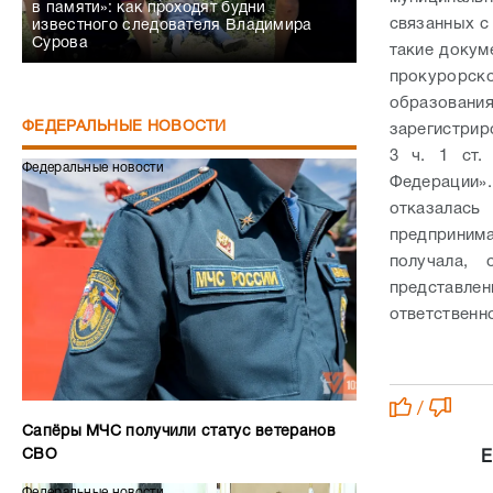
в памяти»: как проходят будни
связанных с
известного следователя Владимира
Сурова
такие докум
прокурорс
образован
ФЕДЕРАЛЬНЫЕ НОВОСТИ
зарегистрир
3 ч. 1 ст.
Федеральные новости
Федерации»
отказалас
предприним
получала,
представл
ответственн
/
Сапёры МЧС получили статус ветеранов
СВО
Е
Федеральные новости