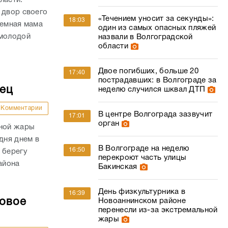
 двор своего
«Течением уносит за секунды»:
18:03
иемная мама
один из самых опасных пляжей
 молодой
назвали в Волгоградской
области
Двое погибших, больше 20
17:40
пострадавших: в Волгограде за
дец
неделю случился шквал ДТП
Комментарии
В центре Волгограда зазвучит
17:01
орган
сной жары
дня днем в
В Волгограде на неделю
16:50
 берегу
перекроют часть улицы
айона
Бакинская
День физкультурника в
16:39
совое
Новоаннинском районе
перенесли из-за экстремальной
жары