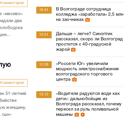
Комментарии
В Волгограде сотрудница
16:31
е «месиво»
колледжа «заработала» 2,5 млн
на заочниках
радали два
ослободска
Дальше – легче? Синоптик
ии...
15:51
рассказал, скоро ли Волгоград
простится с 40-градусной
жарой
«Россети Юг» увеличили
лую
15:28
мощность электроснабжения
волгоградского торгового
центра
Комментарии
н 51-летний
«Водители радуются воде как
15:12
дети»: дальнобойщик из
убийстве
Волгограда рассказал, почему
ую женщину,
пересел за руль поливальной
, сын-
машины