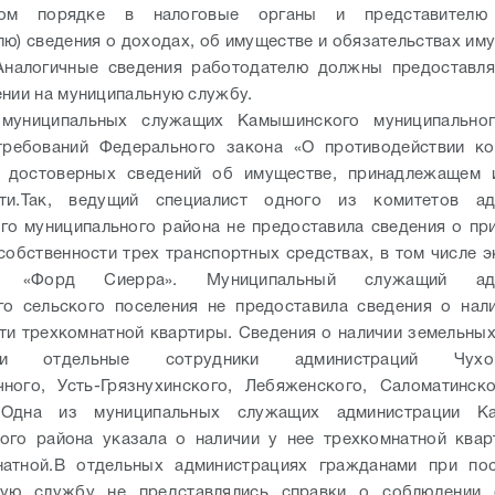
нном порядке в налоговые органы и представителю 
лю) сведения о доходах, об имуществе и обязательствах им
 Аналогичные сведения работодателю должны предоставля
ении на муниципальную службу.
муниципальных служащих Камышинского муниципально
требований Федерального закона «О противодействии ко
и достоверных сведений об имуществе, принадлежащем 
ти.
Так, ведущий специалист одного из комитетов ад
о муниципального района не предоставила сведения о п
 собственности трех транспортных средствах, в том числе э
е «Форд Сиерра». Муниципальный служащий адм
о сельского поселения не предоставила сведения о нал
ти трехкомнатной квартиры. Сведения о наличии земельных
или отдельные сотрудники администраций Чухона
ного, Усть-Грязнухинского, Лебяженского, Саломатинск
 Одна из муниципальных служащих администрации К
ого района указала о наличии у нее трехкомнатной ква
атной.
В отдельных администрациях гражданами при пос
ную службу не представлялись справки о соблюдении о