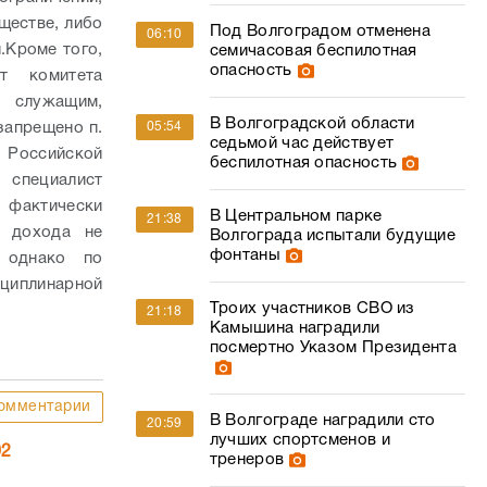
ществе, либо
Под Волгоградом отменена
06:10
.
Кроме того,
семичасовая беспилотная
опасность
т комитета
 служащим,
В Волгоградской области
запрещено п.
05:54
седьмой час действует
 Российской
беспилотная опасность
 специалист
фактически
В Центральном парке
21:38
о дохода не
Волгограда испытали будущие
фонтаны
 однако по
иплинарной
Троих участников СВО из
21:18
Камышина наградили
посмертно Указом Президента
омментарии
В Волгограде наградили сто
20:59
лучших спортсменов и
02
тренеров