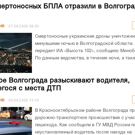
мертоносных БПЛА отразили в Волгогр
ИЯ
07.08.2026
08:30
Смертоносные украинские дроны уничтоже
минувшими ночью в Волгоградской области. 
передает ИА «Высота 102», сообщило Мино
По данным ведомства, в течение ночи, а такж
ре Волгограда разыскивают водителя,
гося с места ДТП
ИЯ
06.08.2026
13:16
В Краснооктябрьском районе Волгограда п
дорожно-транспортное происшествие с уча
пешехода. Как сообщили в ГУ МВД России по
неустановленный водитель после наезда на