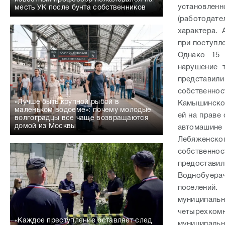
установле
месть УК после бунта собственников
(работодате
характера.
при поступл
Однако 15 
нарушение 
представил
собственнос
«Лучше быть крупной рыбой в
Камышинског
маленьком водоеме»: почему молодые
ей на праве
волгоградцы все чаще возвращаются
домой из Москвы
автомашин
Лебяженског
собственнос
предостав
Воднобуерач
поселений.
муниципальн
четырехкомн
«Каждое преступление оставляет след
муниципаль