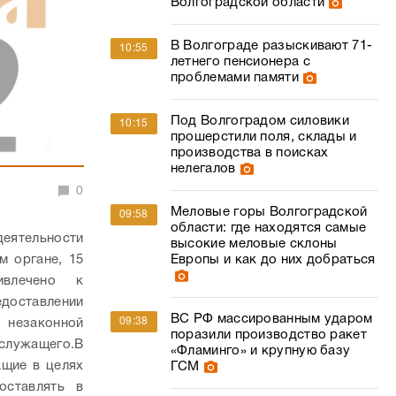
Волгоградской области
В Волгограде разыскивают 71-
10:55
летнего пенсионера с
проблемами памяти
Под Волгоградом силовики
10:15
прошерстили поля, склады и
производства в поисках
нелегалов
0
Меловые горы Волгоградской
09:58
области: где находятся самые
ятельности
высокие меловые склоны
м органе, 15
Европы и как до них добраться
ивлечено к
едоставлении
ВС РФ массированным ударом
09:38
 незаконной
поразили производство ракет
служащего.
В
«Фламинго» и крупную базу
ащие в целях
ГСМ
оставлять в