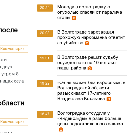
Молодую волгоградку с
20:24
опухолью спасли от паралича
стопы
после
В Волгограде зарезавшая
20:03
прохожую наркоманка ответит
за убийство
Комментарии
В Волгограде решат судьбу
19:31
сти
осужденного на 10 лет экс-
и двух
главы района
 утром 8
аницах села
«Он не может без взрослых»: в
19:22
Волгоградской области
разыскивают 17-летнего
Владислава Косакова
области
Волгоградка отсудила у
18:47
«Яндекс.Еды» в разы больше
Комментарии
цены недоставленного заказа
ласти.