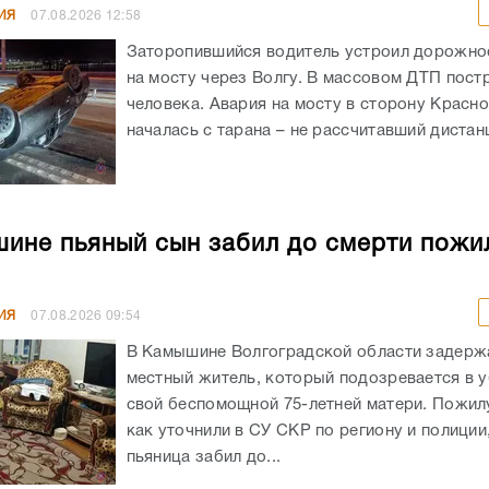
ИЯ
07.08.2026
12:58
Заторопившийся водитель устроил дорожно
на мосту через Волгу. В массовом ДТП пост
человека. Авария на мосту в сторону Красн
началась с тарана – не рассчитавший дистанц
ине пьяный сын забил до смерти пожи
ИЯ
07.08.2026
09:54
В Камышине Волгоградской области задержа
местный житель, который подозревается в 
свой беспомощной 75-летней матери. Пожил
как уточнили в СУ СКР по региону и полиции
пьяница забил до...