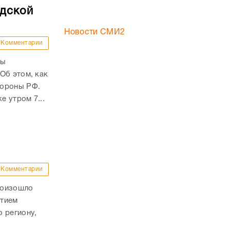
адской
Новости СМИ2
Комментарии
ны
Об этом, как
бороны РФ.
е утром 7...
Комментарии
роизошло
стием
 региону,