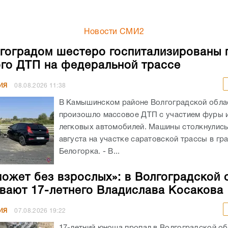
Новости СМИ2
гоградом шестеро госпитализированы 
го ДТП на федеральной трассе
ИЯ
08.08.2026
11:38
В Камышинском районе Волгоградской обла
произошло массовое ДТП с участием фуры 
легковых автомобилей. Машины столкнулись
августа на участке саратовской трассы в гр
Белогорка. - В...
может без взрослых»: в Волгоградской 
вают 17-летнего Владислава Косакова
ИЯ
07.08.2026
19:22
17-летний юноша пропал в Волгоградской об