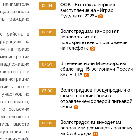
нанимателя
ФФК «Ротор» завершил
09:04
выступление на «Играх
ущественного
Будущего 2026»
ть граждане
Волгоградцам заморозят
08:33
го района в
переводы из-за
ррупции» не
подозрительных приложений
на телефоне
им на праве
министрации
В течение ночи Минобороны
ринадлежащих
07:51
сбило над 15 регионами России
кскаваторе и
397 БПЛА
инистрации
ичии у нее в
Волгоградцев предупредили о
07:00
 участков не
фейке про диверсии с
отравлением холерой питьевой
стовского,
воды
ого сельских
амышинского
Волгоградским виноделам
06:39
ртиры вместо
разрешили размещать рекламу
туплении на
на билбордах
граничений,