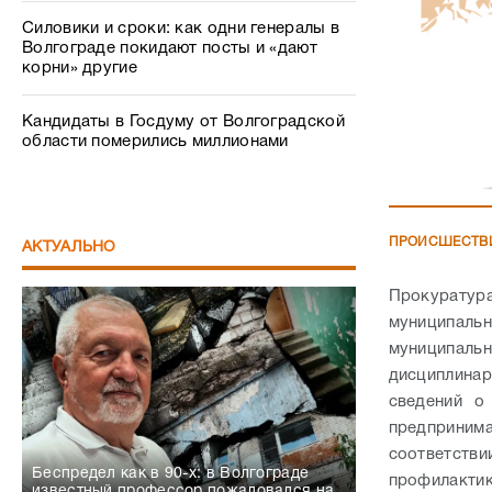
Силовики и сроки: как одни генералы в
Волгограде покидают посты и «дают
корни» другие
Кандидаты в Госдуму от Волгоградской
области померились миллионами
ПРОИСШЕСТВ
АКТУАЛЬНО
Прокурату
муниципальн
муниципал
дисциплинар
сведений о
предприним
соответстви
Беспредел как в 90-х: в Волгограде
профилакти
известный профессор пожаловался на