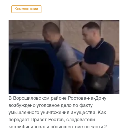
Комментарии
В Ворошиловском районе Ростова-на-Дону
возбуждено уголовное дело по факту
умышленного уничтожения имущества. Как
передает Привет-Ростов, следователи
квалифицировали происшествие по части 2