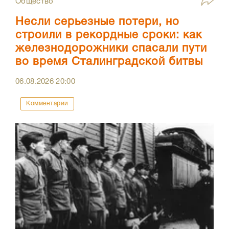
Общество
Несли серьезные потери, но
строили в рекордные сроки: как
железнодорожники спасали пути
во время Сталинградской битвы
06.08.2026
20:00
Комментарии