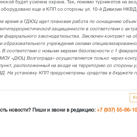
нской будет усилена охрана. Так, помимо турникетов на вхо
оборудовано еще и КПП со стороны ул. 10-й Дивизии НКВД
ее время в ГДЮЦ идет плановая работа по оснащению объек
антитеррористической защищенности в соответствии с акту
и федерального законодательства. Заключен контракт на о
и образовательного учреждения силами специализированно
. В соответствии с новыми мерами безопасности с 1 февраля
МОУ «ДЮЦ Волгограда» осуществляется только через конт
пункт, расположенный на входе на территорию со стороны ул
Д. На установку КПП предусмотрены средства в бюджете г
К
сть новости? Пиши и звони в редакцию:
+7 (937) 55-66-1