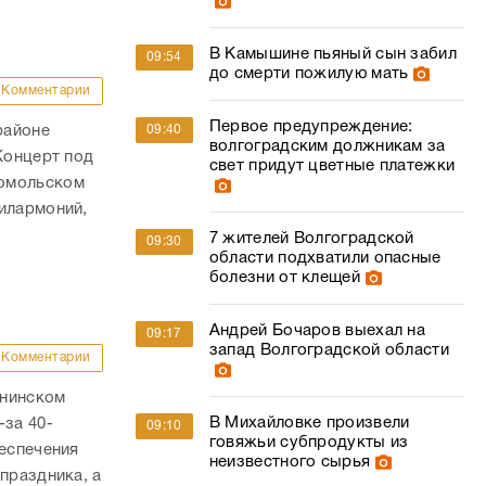
В Камышине пьяный сын забил
09:54
до смерти пожилую мать
Комментарии
Первое предупреждение:
09:40
районе
волгоградским должникам за
Концерт под
свет придут цветные платежки
сомольском
илармоний,
7 жителей Волгоградской
09:30
области подхватили опасные
болезни от клещей
Андрей Бочаров выехал на
09:17
запад Волгоградской области
Комментарии
ннинском
В Михайловке произвели
-за 40-
09:10
говяжьи субпродукты из
беспечения
неизвестного сырья
праздника, а