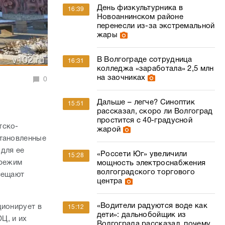
День физкультурника в
16:39
Новоаннинском районе
перенесли из-за экстремальной
жары
В Волгограде сотрудница
16:31
колледжа «заработала» 2,5 млн
на заочниках
0
Дальше – легче? Синоптик
15:51
рассказал, скоро ли Волгоград
простится с 40-градусной
тско-
жарой
становленные
 для ее
«Россети Юг» увеличили
15:28
 режим
мощность электроснабжения
волгоградского торгового
сещают
центра
«Водители радуются воде как
ционирует в
15:12
дети»: дальнобойщик из
Ц, и их
Волгограда рассказал, почему