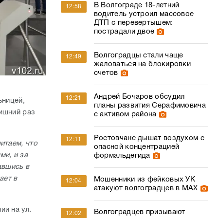
В Волгограде 18-летний
12:58
водитель устроил массовое
ДТП с перевертышем:
пострадали двое
Волгоградцы стали чаще
12:49
жаловаться на блокировки
счетов
Андрей Бочаров обсудил
12:21
ьницей,
планы развития Серафимовича
ишний раз
с активом района
Ростовчане дышат воздухом с
12:11
итаем, что
опасной концентрацией
ми, и за
формальдегида
авшись в
ает в
Мошенники из фейковых УК
12:04
атакуют волгоградцев в МАХ
ии на ул.
Волгоградцев призывают
12:02