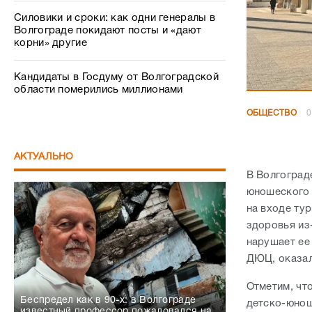
Силовики и сроки: как одни генералы в
Волгограде покидают посты и «дают
корни» другие
Кандидаты в Госдуму от Волгоградской
области померились миллионами
ОБЩЕСТВО
0
АКТУАЛЬНО
В Волгоград
юношеского 
на входе ту
здоровья из
нарушает ее
ДЮЦ, оказал
Отметим, чт
Беспредел как в 90-х: в Волгограде
детско-юнош
известный профессор пожаловался на