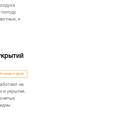
воздуха
ю погоду
вотные, и
укрытий
Комментарии
аботают на
 и укрытия,
 снятых
видны