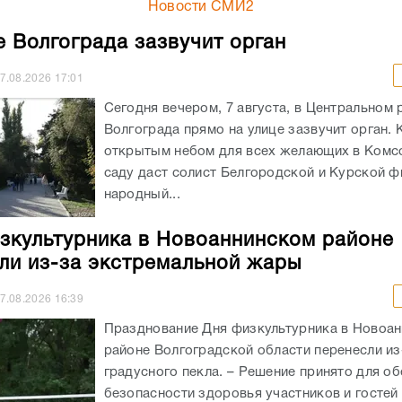
Новости СМИ2
е Волгограда зазвучит орган
7.08.2026
17:01
Сегодня вечером, 7 августа, в Центральном 
Волгограда прямо на улице зазвучит орган. 
открытым небом для всех желающих в Ком
саду даст солист Белгородской и Курской ф
народный...
зкультурника в Новоаннинском районе
ли из-за экстремальной жары
7.08.2026
16:39
Празднование Дня физкультурника в Новоа
районе Волгоградской области перенесли из
градусного пекла. – Решение принято для о
безопасности здоровья участников и гостей 