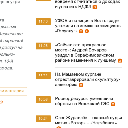
вовремя отчитаться о доходах
де внутри
и уплатить НДФЛ
.
та
УФСБ и полиция в Волгограде
11:40
уложили на землю взломщиков
альными
«Госуслуг»
беспечение
й охранной
«Сейчас это прекрасное
11:28
 доступ на
место»: Андрей Бочаров
рольно-
увидел в Серафимовичском
районе изменения к лучшему
. 10-й
орода.
На Мамаевом кургане
11:11
отреставрировали скульптуру-
аллегорию
омментарии
Росводресурсы уменьшили
10:58
02
сбросы на Волжской ГЭС
Олег Журавлёв – главный судья
10:24
матча «Ротор» – «Челябинск»