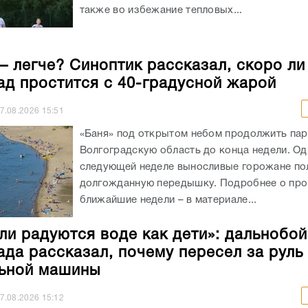
также во избежание тепловых...
– легче? Синоптик рассказал, скоро ли
ад простится с 40-градусной жарой
7.08.2026
15:51
«Баня» под открытом небом продолжить пар
Волгоградскую область до конца недели. Од
следующей неделе выносливые горожане по
долгожданную передышку. Подробнее о про
ближайшие недели – в материале...
ли радуются воде как дети»: дальнобо
ада рассказал, почему пересел за руль
ьной машины
7.08.2026
15:12