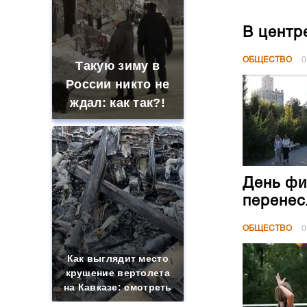
В центр
ОБЩЕСТВО
0
Такую зиму в
России никто не
ждал: как так?!
День фи
перенес
ОБЩЕСТВО
0
Как выглядит место
крушение вертолета
на Кавказе: смотреть