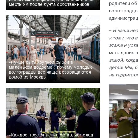
родители об
месть УК после бунта собственников
волгоградце
администрац
–
В наши нес
к тому, что 
этаже и уст
мать двоих 
зимой, когда
«Лучше быть крупной рыбой в
детей! Мы, 
маленьком водоеме»: почему молодые
волгоградцы все чаще возвращаются
на территор
домой из Москвы
«Каждое преступление оставляет след