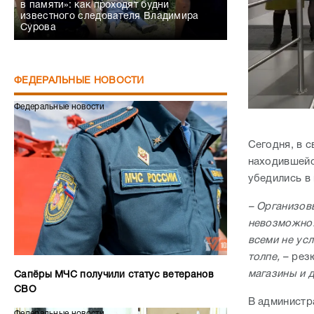
в памяти»: как проходят будни
известного следователя Владимира
Сурова
ФЕДЕРАЛЬНЫЕ НОВОСТИ
Федеральные новости
Сегодня, в 
находившейс
убедились в
– Организов
невозможно.
всеми не ус
толпе,
– рез
магазины и 
Сапёры МЧС получили статус ветеранов
СВО
В администр
Федеральные новости