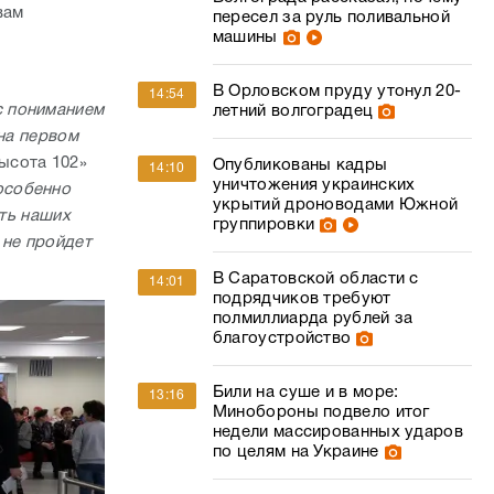
вам
пересел за руль поливальной
машины
В Орловском пруду утонул 20-
14:54
с пониманием
летний волгоградец
 на первом
ысота 102»
Опубликованы кадры
14:10
уничтожения украинских
особенно
укрытий дроноводами Южной
сть наших
группировки
 не пройдет
В Саратовской области с
14:01
подрядчиков требуют
полмиллиарда рублей за
благоустройство
Били на суше и в море:
13:16
Минобороны подвело итог
недели массированных ударов
по целям на Украине