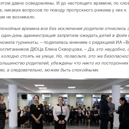
 этом давно осведомлены. И до настоящего времени, по сло
в, никаких вопросов по поводу пропускного режима у них к
ии не возникало.
покойные времена все без исключения родители отнеслись 
в один день администрация запретила ожидать детей в фойе
ановила турникеты,
– поделилась мнением с редакцией ИА «В
воспитанников ДЮЦа Елена Скворцова. –
Да, это неудобно, 
 холодно стоять на улице. Но, позвольте, это же безопасно
большинство родителей, убеждены что никто из посторонних
ию, а следовательно, можем быть спокойными.