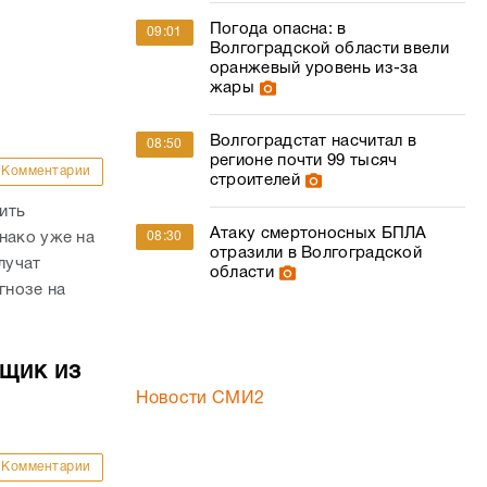
Погода опасна: в
09:01
Волгоградской области ввели
оранжевый уровень из-за
жары
Волгоградстат насчитал в
08:50
регионе почти 99 тысяч
Комментарии
строителей
ить
Атаку смертоносных БПЛА
08:30
нако уже на
отразили в Волгоградской
лучат
области
гнозе на
йщик из
Новости СМИ2
Комментарии