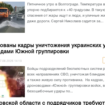
Пятничное утро в Волгограде. Температура 
упорно подбирается к +40 градусам. В таку
спасения от жары ищут и люди, и уличные жи
даже дороги. Сергей Николаев садится за...
ованы кадры уничтожения украинских 
дами Южной группировки
7.08.2026
14:10
Бойцы подразделений беспилотных систем р
всех направлениях СВО, уничтожая блиндажи
а также живую силу противника. На кадрах,
дроноводами «Южной» группировки войск, 
безошибочные удары по...
овской области с подрядчиков требуют