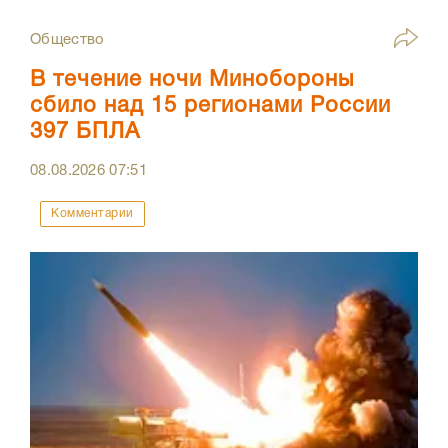
Общество
В течение ночи Минобороны
сбило над 15 регионами России
397 БПЛА
08.08.2026
07:51
Комментарии