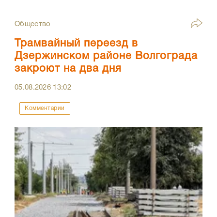
Общество
Трамвайный переезд в
Дзержинском районе Волгограда
закроют на два дня
05.08.2026
13:02
Комментарии