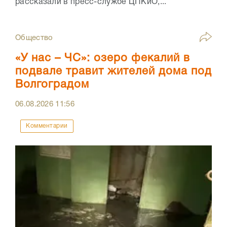
рассказали в пресс-службе ЦПКиО,...
Общество
«У нас – ЧС»: озеро фекалий в
подвале травит жителей дома под
Волгоградом
06.08.2026
11:56
Комментарии