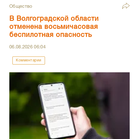
Общество
В Волгоградской области
отменена восьмичасовая
беспилотная опасность
06.08.2026
06:04
Комментарии