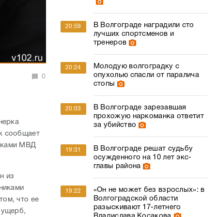
В Волгограде наградили сто
20:59
лучших спортсменов и
тренеров
Молодую волгоградку с
20:24
опухолью спасли от паралича
0
стопы
В Волгограде зарезавшая
20:03
прохожую наркоманка ответит
онерка
за убийство
к сообщает
иками МВД
В Волгограде решат судьбу
19:31
осужденного на 10 лет экс-
главы района
н из
дниками
«Он не может без взрослых»: в
19:22
Волгоградской области
ом, что ее
разыскивают 17-летнего
 ущерб,
Владислава Косакова