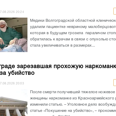
7.08.2026
20:24
Медики Волгоградской областной клиничес
удалили пациентке невриному малоберцовог
которая в будущем грозила параличом сто
обратилась к врачам в связи с опухолью сто
стала увеличиваться в размерах...
граде зарезавшая прохожую наркоман
 за убийство
7.08.2026
20:03
После смерти получившей тяжелое ножевое
женщины наркоманке из Красноармейского 
изменили статью. – Уголовное дело возбужд
статье «Покушение на убийство», – прокомм