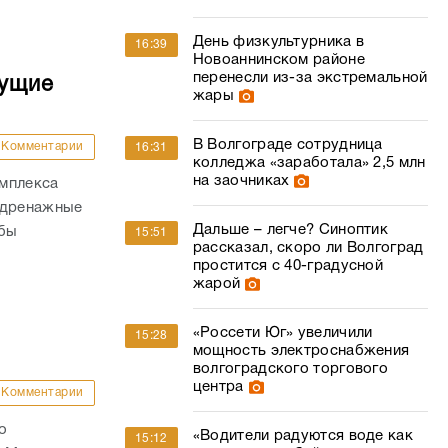
День физкультурника в
16:39
Новоаннинском районе
перенесли из-за экстремальной
дущие
жары
В Волгограде сотрудница
Комментарии
16:31
колледжа «заработала» 2,5 млн
на заочниках
омплекса
 дренажные
Дальше – легче? Синоптик
обы
15:51
рассказал, скоро ли Волгоград
простится с 40-градусной
жарой
«Россети Юг» увеличили
15:28
мощность электроснабжения
волгоградского торгового
центра
Комментарии
о
«Водители радуются воде как
15:12