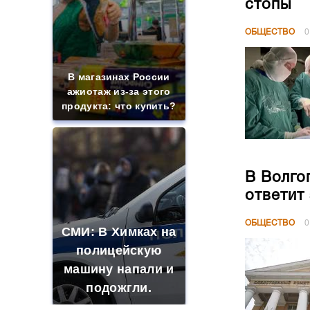
стопы
ОБЩЕСТВО
0
В магазинах России
ажиотаж из-за этого
продукта: что купить?
В Волго
ответит
ОБЩЕСТВО
0
СМИ: В Химках на
полицейскую
машину напали и
подожгли.