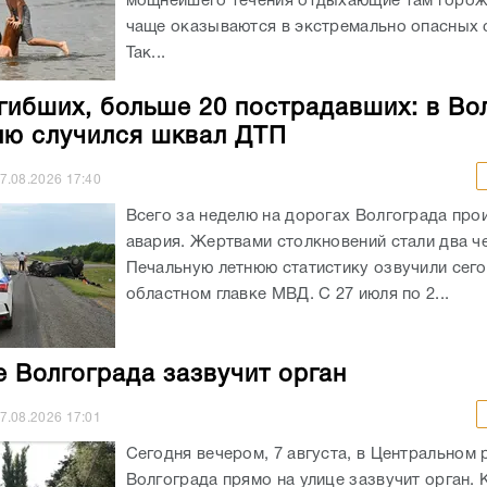
мощнейшего течения отдыхающие там горож
чаще оказываются в экстремально опасных с
Так...
гибших, больше 20 пострадавших: в Во
лю случился шквал ДТП
7.08.2026
17:40
Всего за неделю на дорогах Волгограда про
авария. Жертвами столкновений стали два ч
Печальную летнюю статистику озвучили сего
областном главке МВД. С 27 июля по 2...
е Волгограда зазвучит орган
7.08.2026
17:01
Сегодня вечером, 7 августа, в Центральном 
Волгограда прямо на улице зазвучит орган. 