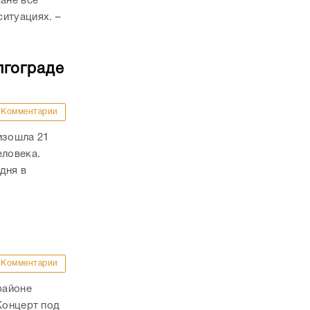
ане все
итуациях. –
лгограде
Комментарии
изошла 21
еловека.
дня в
Комментарии
районе
Концерт под