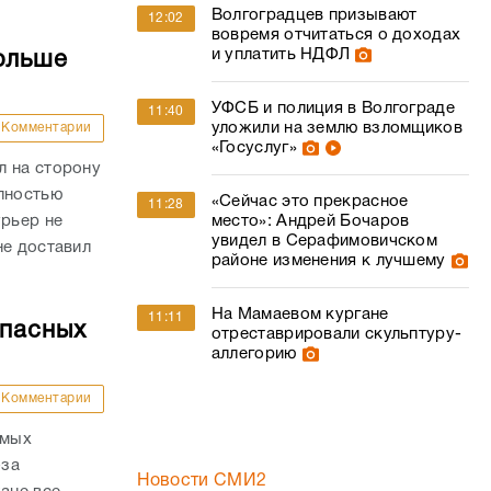
Волгоградцев призывают
12:02
вовремя отчитаться о доходах
и уплатить НДФЛ
ольше
УФСБ и полиция в Волгограде
11:40
уложили на землю взломщиков
Комментарии
«Госуслуг»
л на сторону
олностью
«Сейчас это прекрасное
11:28
урьер не
место»: Андрей Бочаров
увидел в Серафимовичском
не доставил
районе изменения к лучшему
На Мамаевом кургане
11:11
опасных
отреставрировали скульптуру-
аллегорию
Комментарии
амых
-за
Новости СМИ2