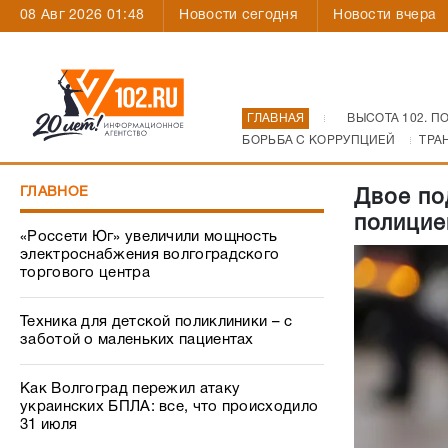
08 Авг 2026 01:48
Новости сегодня
Новости вчера
ГЛАВНАЯ
ВЫСОТА 102. П
БОРЬБА С КОРРУПЦИЕЙ
ТРА
ГЛАВНОЕ
Двое по
полицие
«Россети Юг» увеличили мощность
электроснабжения волгоградского
торгового центра
Техника для детской поликлиники – с
заботой о маленьких пациентах
Как Волгоград пережил атаку
украинских БПЛА: все, что происходило
31 июля