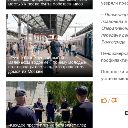
уверяли пре
месть УК после бунта собственников
–
Пенсионерк
позвонила в
Оперативник
передаче де
Волгограда
,
Пенсионерка
«Лучше быть крупной рыбой в
профилактич
маленьком водоеме»: почему молодые
волгоградцы все чаще возвращаются
Подростки 
домой из Москвы
устанавлива
/
Е
«Каждое преступление оставляет след