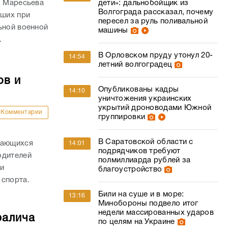
. Маресьева
дети»: дальнобойщик из
Волгограда рассказал, почему
ших при
пересел за руль поливальной
ьной военной
машины
.
В Орловском пруду утонул 20-
14:54
летний волгоградец
ов и
Опубликованы кадры
14:10
уничтожения украинских
укрытий дроноводами Южной
Комментарии
группировки
В Саратовской области с
дающихся
14:01
подрядчиков требуют
одителей
полмиллиарда рублей за
и
благоустройство
 спорта.
Били на суше и в море:
13:16
Минобороны подвело итог
недели массированных ударов
ралича
по целям на Украине