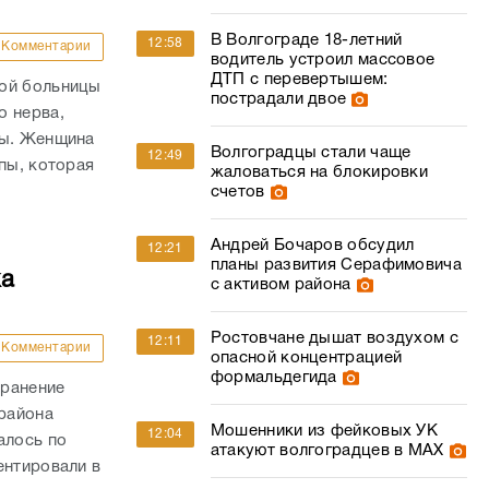
В Волгограде 18-летний
12:58
Комментарии
водитель устроил массовое
ДТП с перевертышем:
кой больницы
пострадали двое
о нерва,
пы. Женщина
Волгоградцы стали чаще
12:49
пы, которая
жаловаться на блокировки
счетов
Андрей Бочаров обсудил
12:21
планы развития Серафимовича
ка
с активом района
Ростовчане дышат воздухом с
12:11
Комментарии
опасной концентрацией
формальдегида
 ранение
района
Мошенники из фейковых УК
12:04
алось по
атакуют волгоградцев в МАХ
ентировали в