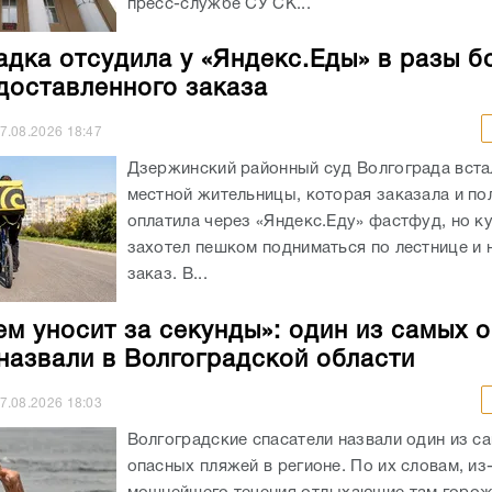
пресс-службе СУ СК...
адка отсудила у «Яндекс.Еды» в разы б
доставленного заказа
7.08.2026
18:47
Дзержинский районный суд Волгограда вста
местной жительницы, которая заказала и п
оплатила через «Яндекс.Еду» фастфуд, но к
захотел пешком подниматься по лестнице и 
заказ. В...
ем уносит за секунды»: один из самых 
назвали в Волгоградской области
7.08.2026
18:03
Волгоградские спасатели назвали один из с
опасных пляжей в регионе. По их словам, из