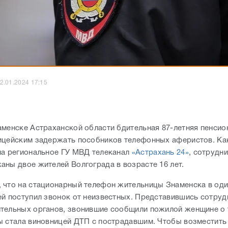
2.01.2024 17:15
аменске Астраханской области бдительная 87-летняя пенси
ицейским задержать пособников телефонных аферистов. Ка
на региональное ГУ МВД телеканал
«Астрахань 24»
, сотрудн
аны двое жителей Волгограда в возрасте 16 лет.
 что на стационарный телефон жительницы Знаменска в оди
ей поступил звонок от неизвестных. Представившись сотру
тельных органов, звонившие сообщили пожилой женщине о т
ы стала виновницей ДТП с пострадавшим. Чтобы возместить