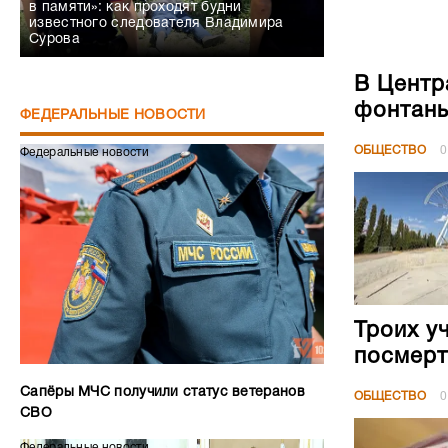
в памяти»: как проходят будни
известного следователя Владимира
Сурова
В Центр
фонтан
ФЕДЕРАЛЬНЫЕ НОВОСТИ
ОБЩЕСТВО
0
Федеральные новости
Троих у
посмерт
Сапёры МЧС получили статус ветеранов
ОБЩЕСТВО
0
СВО
Федеральные новости