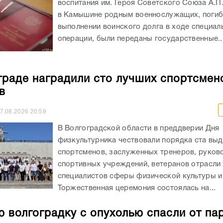
воспитания им. Героя Советского Союза А.П
в Камышине родным военнослужащих, погиб
выполнении воинского долга в ходе специал
операции, были переданы государственные..
граде наградили сто лучших спортсмен
в
7.08.2026
20:59
В Волгоградской области в преддверии Дня
физкультурника чествовали порядка ста вы
спортсменов, заслуженных тренеров, руков
спортивных учреждений, ветеранов отрасли 
специалистов сферы физической культуры и
Торжественная церемония состоялась на...
 волгоградку с опухолью спасли от па