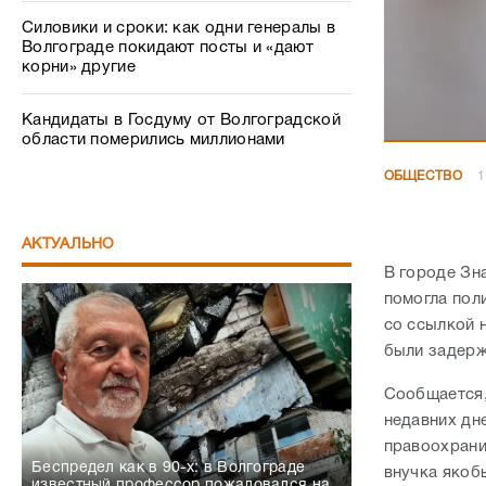
Силовики и сроки: как одни генералы в
Волгограде покидают посты и «дают
корни» другие
Кандидаты в Госдуму от Волгоградской
области померились миллионами
ОБЩЕСТВО
1
АКТУАЛЬНО
В городе Зн
помогла пол
со ссылкой 
были задерж
Сообщается,
недавних дн
правоохрани
Беспредел как в 90-х: в Волгограде
внучка якоб
известный профессор пожаловался на