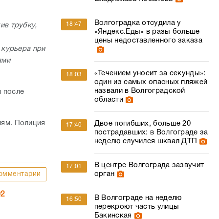
Волгоградка отсудила у
18:47
ив трубку,
«Яндекс.Еды» в разы больше
цены недоставленного заказа
 курьера при
ями
«Течением уносит за секунды»:
18:03
один из самых опасных пляжей
назвали в Волгоградской
м после
области
лям. Полиция
Двое погибших, больше 20
17:40
пострадавших: в Волгограде за
неделю случился шквал ДТП
В центре Волгограда зазвучит
17:01
орган
омментарии
02
В Волгограде на неделю
16:50
перекроют часть улицы
Бакинская