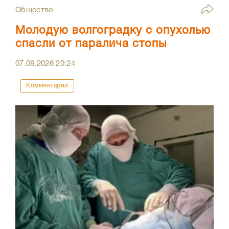
Общество
Молодую волгоградку с опухолью
спасли от паралича стопы
07.08.2026
20:24
Комментарии