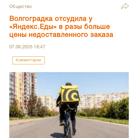
Общество
Волгоградка отсудила у
«Яндекс.Еды» в разы больше
цены недоставленного заказа
07.08.2026
18:47
Комментарии