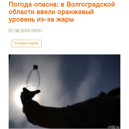
Погода опасна: в Волгоградской
области ввели оранжевый
уровень из-за жары
07.08.2026
09:01
Комментарии