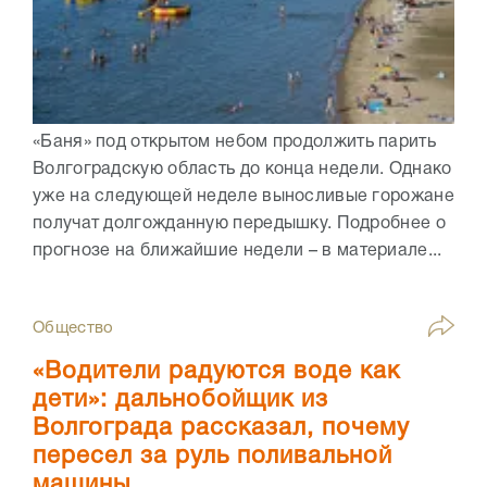
«Баня» под открытом небом продолжить парить
Волгоградскую область до конца недели. Однако
уже на следующей неделе выносливые горожане
получат долгожданную передышку. Подробнее о
прогнозе на ближайшие недели – в материале...
Общество
«Водители радуются воде как
дети»: дальнобойщик из
Волгограда рассказал, почему
пересел за руль поливальной
машины