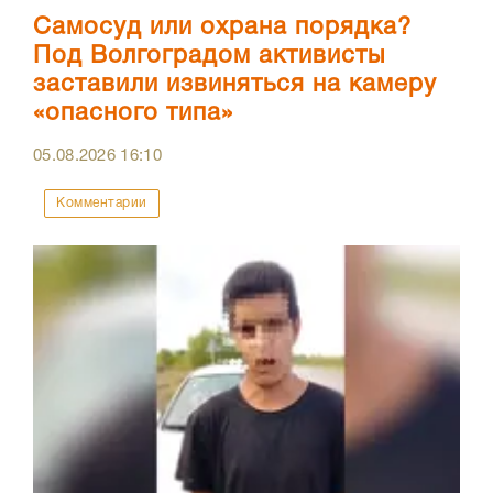
Самосуд или охрана порядка?
Под Волгоградом активисты
заставили извиняться на камеру
«опасного типа»
05.08.2026
16:10
Комментарии