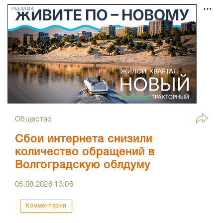
РЕКЛАМА
Общество
Сбои интернета снизили
количество обращений в
Волгоградскую облдуму
05.08.2026
13:06
Комментарии