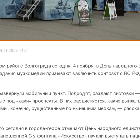
4.11.2023 14:21
ом районе Волгограда сегодня, 4 ноября, в День народного 
 здания музкомедии призывают заключить контракт с ВС РФ
азвернули мобильный пункт. Подходят, раздают листовки 
ые под «хаки» проспекты. В них разъясняется, какие выпла
уммы, конечно, существенные по нынешним меркам, — расска
ы.
то сегодня в городе-герое отмечают День народного единств
становленной С у фонтана «Искусство» начали выступать на