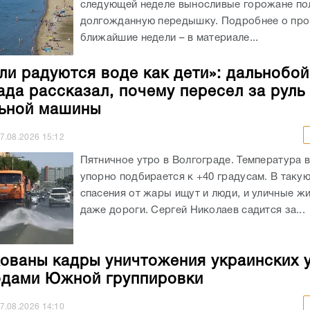
следующей неделе выносливые горожане по
долгожданную передышку. Подробнее о про
ближайшие недели – в материале...
ли радуются воде как дети»: дальнобо
ада рассказал, почему пересел за руль
ьной машины
7.08.2026
15:12
Пятничное утро в Волгограде. Температура 
упорно подбирается к +40 градусам. В таку
спасения от жары ищут и люди, и уличные жи
даже дороги. Сергей Николаев садится за...
ованы кадры уничтожения украинских 
дами Южной группировки
7.08.2026
14:10