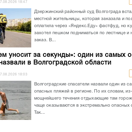
7.08.2026
18:47
Дзержинский районный суд Волгограда вста
местной жительницы, которая заказала и п
оплатила через «Яндекс.Еду» фастфуд, но к
захотел пешком подниматься по лестнице и 
заказ. В...
ем уносит за секунды»: один из самых 
назвали в Волгоградской области
7.08.2026
18:03
Волгоградские спасатели назвали один из с
опасных пляжей в регионе. По их словам, из
мощнейшего течения отдыхающие там горож
чаще оказываются в экстремально опасных с
Так...