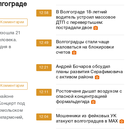
лгограде
В Волгограде 18-летний
12:58
водитель устроил массовое
Комментарии
ДТП с перевертышем:
пострадали двое
изошла 21
еловека.
Волгоградцы стали чаще
12:49
дня в
жаловаться на блокировки
счетов
Андрей Бочаров обсудил
12:21
планы развития Серафимовича
с активом района
Комментарии
Ростовчане дышат воздухом с
12:11
районе
опасной концентрацией
формальдегида
Концерт под
сомольском
Мошенники из фейковых УК
12:04
илармоний,
атакуют волгоградцев в МАХ