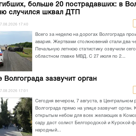
гибших, больше 20 пострадавших: в Во
лю случился шквал ДТП
7.08.2026
17:40
Всего за неделю на дорогах Волгограда про
авария. Жертвами столкновений стали два ч
Печальную летнюю статистику озвучили сего
областном главке МВД. С 27 июля по 2...
е Волгограда зазвучит орган
7.08.2026
17:01
Сегодня вечером, 7 августа, в Центральном 
Волгограда прямо на улице зазвучит орган. 
открытым небом для всех желающих в Ком
саду даст солист Белгородской и Курской ф
народный...