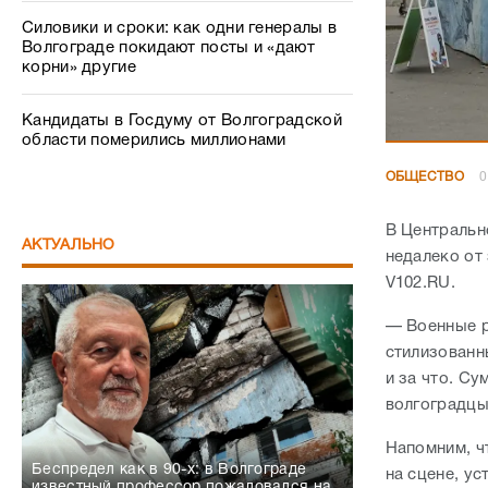
Силовики и сроки: как одни генералы в
Волгограде покидают посты и «дают
корни» другие
Кандидаты в Госдуму от Волгоградской
области померились миллионами
ОБЩЕСТВО
0
В Центральн
АКТУАЛЬНО
недалеко от
V102.RU.
— Военные р
стилизованн
и за что. С
волгоградц
Напомним, ч
Беспредел как в 90-х: в Волгограде
на сцене, у
известный профессор пожаловался на