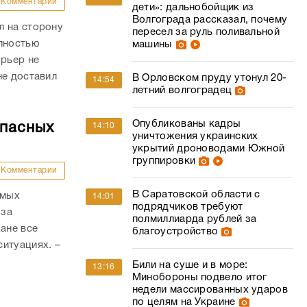
Комментарии
дети»: дальнобойщик из
Волгограда рассказал, почему
л на сторону
пересел за руль поливальной
олностью
машины
урьер не
не доставил
В Орловском пруду утонул 20-
14:54
летний волгоградец
Опубликованы кадры
опасных
14:10
уничтожения украинских
укрытий дроноводами Южной
группировки
Комментарии
В Саратовской области с
амых
14:01
подрядчиков требуют
-за
полмиллиарда рублей за
ане все
благоустройство
итуациях. –
Били на суше и в море:
13:16
Минобороны подвело итог
недели массированных ударов
по целям на Украине