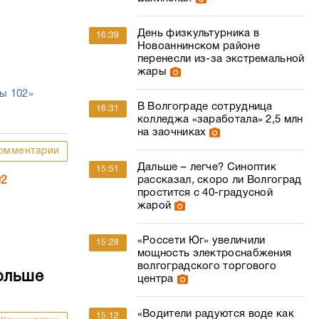
День физкультурника в
16:39
Новоаннинском районе
перенесли из-за экстремальной
жары
ы 102»
В Волгограде сотрудница
16:31
колледжа «заработала» 2,5 млн
на заочниках
омментарии
Дальше – легче? Синоптик
15:51
рассказал, скоро ли Волгоград
02
простится с 40-градусной
жарой
«Россети Юг» увеличили
15:28
мощность электроснабжения
волгоградского торгового
ольше
центра
«Водители радуются воде как
15:12