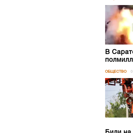
В Сарат
полмилл
ОБЩЕСТВО
0
Били на