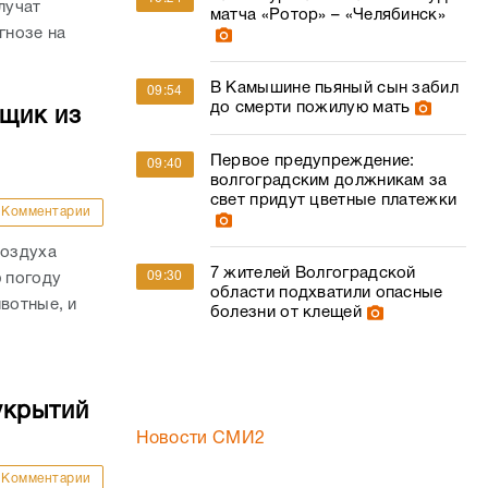
лучат
матча «Ротор» – «Челябинск»
гнозе на
В Камышине пьяный сын забил
09:54
до смерти пожилую мать
йщик из
Первое предупреждение:
09:40
волгоградским должникам за
свет придут цветные платежки
Комментарии
воздуха
7 жителей Волгоградской
09:30
ю погоду
области подхватили опасные
вотные, и
болезни от клещей
укрытий
Новости СМИ2
Комментарии