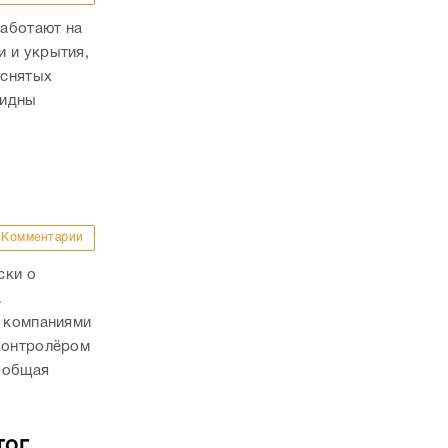
аботают на
 и укрытия,
 снятых
видны
Комментарии
ски о
а
с компаниями
 контролёром
 общая
тог