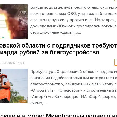
Бойцы подразделений беспилотных систем р
всех направлениях СВО, уничтожая блиндажи
а также живую силу противника. На кадрах,
дроноводами «Южной» группировки войск, 
безошибочные удары по...
овской области с подрядчиков требуют
иарда рублей за благоустройство
7.08.2026
14:01
Прокуратура Саратовской области подала и
признании недействительными контрактов н
благоустройство, заключённых в 2025 году 
«Строй путь», «Спецстрой» и строительным
«Алгоритм». Как передает ИА «СарИнформ»,
сумма,...
 суше и в море: Минобороны подвело и