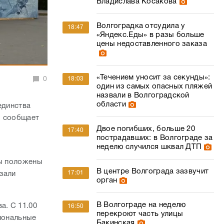
Владислава Косакова
Волгоградка отсудила у
18:47
«Яндекс.Еды» в разы больше
цены недоставленного заказа
«Течением уносит за секунды»:
0
18:03
один из самых опасных пляжей
назвали в Волгоградской
области
единства
, сообщает
Двое погибших, больше 20
17:40
пострадавших: в Волгограде за
неделю случился шквал ДТП
—
ты положены
В центре Волгограда зазвучит
17:01
зали
орган
В Волгограде на неделю
а. С 11.00
16:50
перекроют часть улицы
циональные
Бакинская