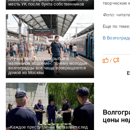
творческие 
месть УК после бунта собственников
Фото: читат
Еще по теме
В Волгоград
«Лучше быть крупной рыбой в
/
маленьком водоеме»: почему молодые
волгоградцы все чаще возвращаются
домой из Москвы
Е
Волгогр
цены не
«Каждое преступление оставляет след