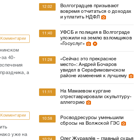
Волгоградцев призывают
12:02
вовремя отчитаться о доходах
и уплатить НДФЛ
УФСБ и полиция в Волгограде
11:40
уложили на землю взломщиков
Комментарии
«Госуслуг»
ннинском
-за 40-
«Сейчас это прекрасное
11:28
место»: Андрей Бочаров
беспечения
увидел в Серафимовичском
праздника, а
районе изменения к лучшему
На Мамаевом кургане
11:11
отреставрировали скульптуру-
аллегорию
Комментарии
Росводресурсы уменьшили
10:58
сбросы на Волжской ГЭС
ить
нако уже на
Олег Журавлёв – главный судья
10:24