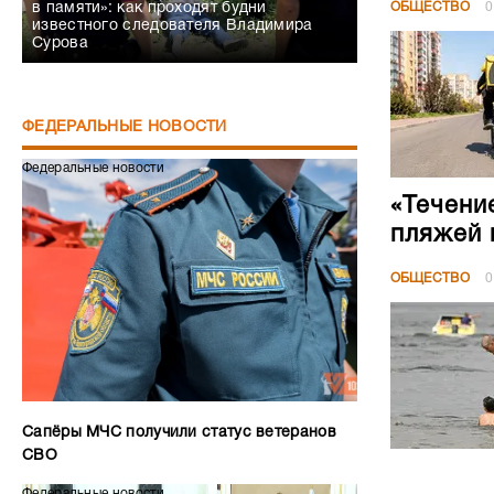
ОБЩЕСТВО
0
в памяти»: как проходят будни
известного следователя Владимира
Сурова
ФЕДЕРАЛЬНЫЕ НОВОСТИ
Федеральные новости
«Течени
пляжей 
ОБЩЕСТВО
0
Сапёры МЧС получили статус ветеранов
СВО
Федеральные новости