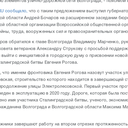
ю элементов улично-дорожной сети Волгограда, - пояснили 
RU сообщало,
что с таким предложением выступил губернат
ой области Андрей Бочаров на расширенном заседании бюр
ой областной организации Всероссийской общественной ор
ойны, труда, вооруженных сил и правоохранительных органо
ров обратился к главе Волгограда Владимиру Марченко, ру
совета ветеранов Александру Струкову с просьбой поддерж
и выйти с инициативой в городскую думу о присвоении новой
талинградской битвы Евгения Рогова.
, что именем фронтовика Евгения Рогова назовут участок у
вская, строительство которого находится в завершающей ст
продолжение улицы Электролесовской. Первый участок пр
веден в эксплуатацию в 2020 году. Дороге, которая была пос
ено имя участника Сталинградской битвы, ученого, экономис
ражданина Волгограда и Волгоградской области Максима М
жники завершают работу на втором отрезке протяженность