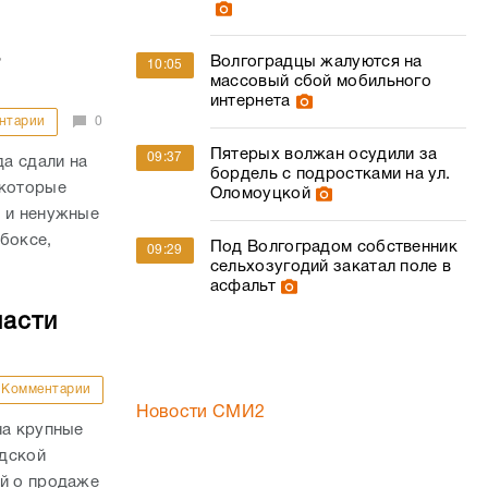
а
Волгоградцы жалуются на
10:05
массовый сбой мобильного
интернета
нтарии
0
Пятерых волжан осудили за
09:37
а сдали на
бордель с подростками на ул.
 которые
Оломоуцкой
у и ненужные
боксе,
Под Волгоградом собственник
09:29
сельхозугодий закатал поле в
асфальт
ласти
Комментарии
Новости СМИ2
на крупные
адской
ий о продаже