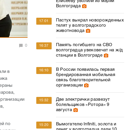
Елисееву уволили из мэрии
Волгограда
Пастух выкрал новорожденных
17:01
телят у волгоградского
животновода
Память погибшего на СВО
0
16:37
волгоградца увековечат на ж/д
станции в Волгограде
В России появилась первая
16:10
али в
брендированная мобильная
ника
связь благотворительной
организации
тераны
чарова,
организации
Две электрички развезут
15:32
болельщиков «Ротора» 9
в,
августа
ей по
Вымогателю Infiniti, золота и
15:20
денег у волгоградца дали 10