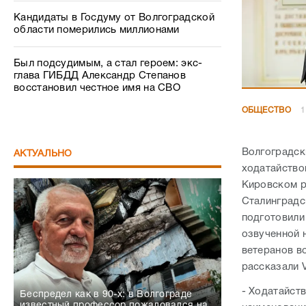
Кандидаты в Госдуму от Волгоградской
области померились миллионами
Был подсудимым, а стал героем: экс-
глава ГИБДД Александр Степанов
восстановил честное имя на СВО
ОБЩЕСТВО
1
Волгоградск
АКТУАЛЬНО
ходатайство
Кировском р
Сталинградс
подготовили
озвученной 
ветеранов в
рассказали 
- Ходатайст
Беспредел как в 90-х: в Волгограде
известный профессор пожаловался на