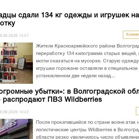
адцы сдали 134 кг одежды и игрушек н
отку
Комме
6.08.2026
14:57
Жители Красноармейского района Волгоград
переработку 134 килограмма старых вещей,
могли оказаться на мусорке. Старую одежд
игрушки горожане оставляли в специальном 
установленном две недели назад...
огромные убытки»: в Волгоградской об
 распродают ПВЗ Wildberries
6.08.2026
14:42
После прокатившейся по стране волне атак 
логистические центры Wildberries в Волгогр
области резко увеличилось число объявлен