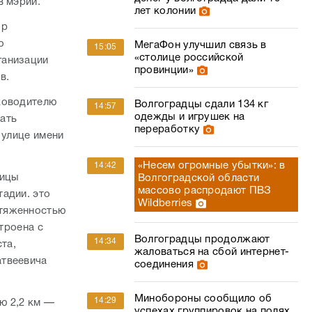
в мэрии.
лет колонии
ор
о
МегаФон улучшил связь в
15:05
«столице российской
ганизации
провинции»
в.
ководителю
Волгоградцы сдали 134 кг
14:57
одежды и игрушек на
ать
переработку
 улице имени
«Несем огромные убытки»: в
14:42
лицы
Волгоградской области
массово распродают ПВЗ
адии. это
Wildberries
отяженностью
троена с
Волгоградцы продолжают
14:34
та,
жаловаться на сбой интернет-
атвеевича
соединения
Минобороны сообщило об
14:29
ю 2,2 км —
успехах группировок на полях