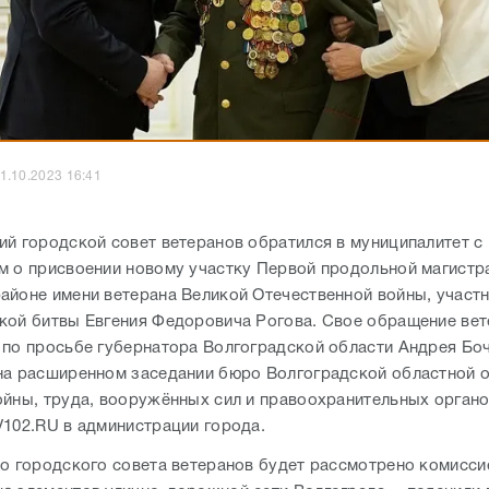
1.10.2023 16:41
ий городской совет ветеранов обратился в муниципалитет с
м о присвоении новому участку Первой продольной магистр
айоне имени ветерана Великой Отечественной войны, участ
кой битвы Евгения Федоровича Рогова. Свое обращение ве
 по просьбе губернатора Волгоградской области Андрея Бо
на расширенном заседании бюро Волгоградской областной 
ойны, труда, вооружённых сил и правоохранительных органо
V102.RU в администрации города.
во городского совета ветеранов будет рассмотрено комисси