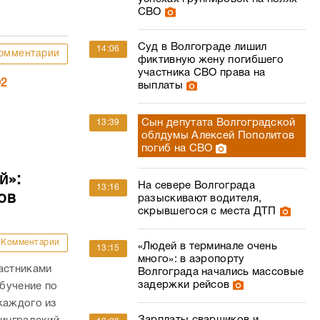
СВО
Суд в Волгограде лишил
14:06
омментарии
фиктивную жену погибшего
участника СВО права на
02
выплаты
Сын депутата Волгоградской
13:39
облдумы Алексей Пополитов
погиб на СВО
й»:
На севере Волгограда
13:16
ов
разыскивают водителя,
скрывшегося с места ДТП
Комментарии
«Людей в терминале очень
13:15
много»: в аэропорту
астниками
Волгограда начались массовые
задержки рейсов
бучение по
каждого из