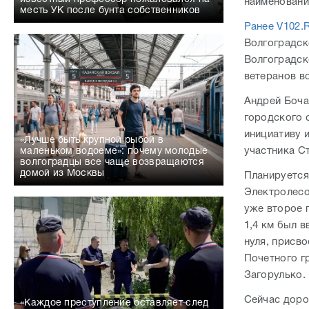
наименовани
месть УК после бунта собственников
Ранее V102.
Волгоградск
Волгоградск
ветеранов в
Андрей Боча
городского 
инициативу 
«Лучше быть крупной рыбой в
участника С
маленьком водоеме»: почему молодые
волгоградцы все чаще возвращаются
домой из Москвы
Планируется
Электролесо
уже второе 
1,4 км был в
нуля, присво
Почетного г
Загорулько.
Сейчас доро
«Каждое преступление оставляет след