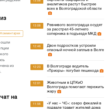
Зарплаты сварщиков и
линградский
13:08
аналитиков растут быстрее
всех в Волгоградской области
 из
Ревнивого волгоградца осудят
13:08
за расстрел 45-летнего
Комментарии
соперника в подъезде МКД
зошли
Двое подростков устроили
12:46
упции
опасный ночной заплыв в Волге
ского
ась
ючена из
В Волгограде водитель
12:23
«Приоры» погубил пешехода
.
Животным в ЦПКиО
12:01
Волгограда помогают пережить
жару
чат на
«У нас – ЧС»: озеро фекалий в
11:56
подвале травит жителей дома