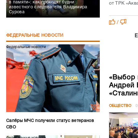
в памяти»: как проходят будни
от ТРК «Аква
известного следователя Владимира
Сурова
/
ФЕДЕРАЛЬНЫЕ НОВОСТИ
Е
Федеральные новости
«Выбор 
Андрей 
«Сталин
ОБЩЕСТВО
0
Сапёры МЧС получили статус ветеранов
СВО
Федеральные новости