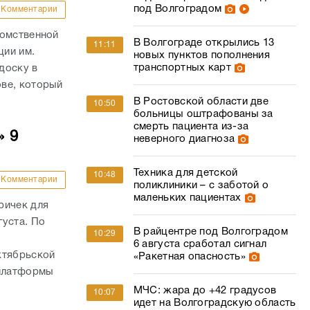
под Волгоградом
Комментарии
домственной
В Волгограде открылись 13
11:11
ции им.
новых пунктов пополнения
транспортных карт
доску в
ве, который
В Ростовской области две
10:50
больницы оштрафованы за
смерть пациента из-за
» 9
неверного диагноза
Техника для детской
10:48
Комментарии
поликлиники – с заботой о
маленьких пациентах
ричек для
густа. По
В райцентре под Волгоградом
10:29
,
6 августа сработал сигнал
ктябрьской
«Ракетная опасность»
 платформы
МЧС: жара до +42 градусов
10:07
идет на Волгоградскую область