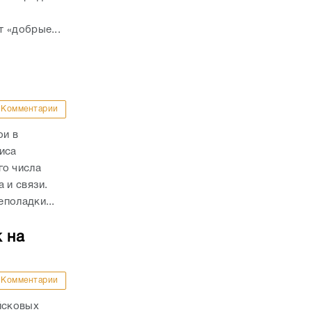
 «добрые...
Комментарии
ои в
иса
о числа
а и связи.
поладки...
 на
Комментарии
йсковых