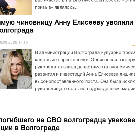
вас участие в патриотическом проекте «Ста
призыв» являлось...
мую чиновницу Анну Елисееву уволили
олгограда
6.08.2026
17:15
В администрации Волгограда кулуарно прои
кадровые перестановки. Обвинённая в корр
руководительница департамента экономиче
развития и инвестиций Анна Елисеева лишил
высокопоставленного поста. Она была искл
руководящего состава подразделения мэрии
погибшего на СВО волгоградца увекове
нции в Волгограде