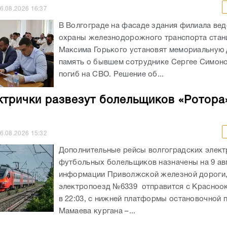
6.08.2026
16:37
В Волгограде на фасаде здания филиала ве
охраны железнодорожного транспорта стан
Максима Горького установят мемориальную 
память о бывшем сотруднике Сергее Симоно
погиб на СВО. Решение об...
ктрички развезут болельщиков «Ротора
6.08.2026
15:32
Дополнительные рейсы волгоградских элект
футбольных болельщиков назначены на 9 ав
информации Приволжской железной дороги
электропоезд №6339 отправится с Красноо
в 22:03, с нижней платформы остановочной
Мамаева кургана –...