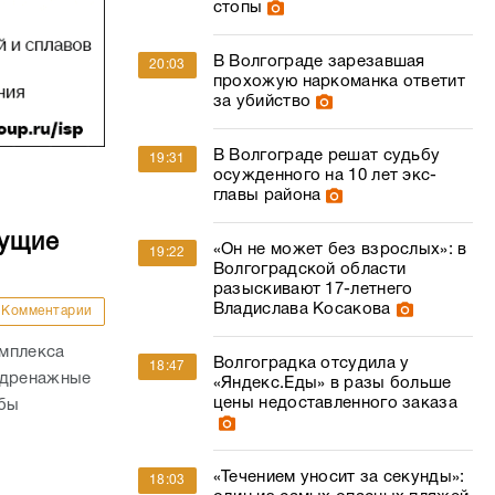
стопы
В Волгограде зарезавшая
20:03
прохожую наркоманка ответит
за убийство
В Волгограде решат судьбу
19:31
осужденного на 10 лет экс-
главы района
дущие
«Он не может без взрослых»: в
19:22
Волгоградской области
разыскивают 17-летнего
Владислава Косакова
Комментарии
омплекса
Волгоградка отсудила у
18:47
 дренажные
«Яндекс.Еды» в разы больше
цены недоставленного заказа
обы
«Течением уносит за секунды»:
18:03