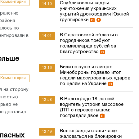
Комментарии
Опубликованы кадры
14:10
уничтожения украинских
 ранение
укрытий дроноводами Южной
группировки
района
алось по
В Саратовской области с
ентировали в
14:01
подрядчиков требуют
полмиллиарда рублей за
благоустройство
ольше
Били на суше и в море:
13:16
Минобороны подвело итог
недели массированных ударов
Комментарии
по целям на Украине
л на сторону
олностью
В Волгограде 18-летний
12:58
водитель устроил массовое
урьер не
ДТП с перевертышем:
не доставил
пострадали двое
Волгоградцы стали чаще
12:49
опасных
жаловаться на блокировки