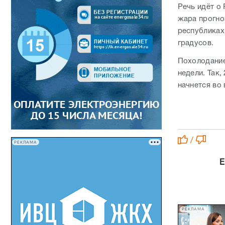
Речь идёт о
жара прогно
республиках
градусов.
Похолодание
недели. Так,
начнется во 
/
РЕКЛАМА
Е
РЕКЛАМА