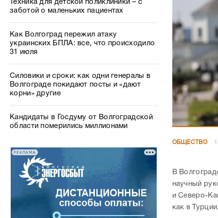
Техника для детской поликлиники – с
заботой о маленьких пациентах
Как Волгоград пережил атаку
украинских БПЛА: все, что происходило
31 июля
Силовики и сроки: как одни генералы в
Волгограде покидают посты и «дают
корни» другие
Кандидаты в Госдуму от Волгоградской
области померились миллионами
ОБЩЕСТВО
1
РЕКЛАМА
В Волгоград
научный рук
и Северо-Ка
как в Турции