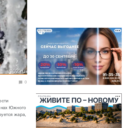
РЕКЛАМА
0
РЕКЛАМА
ости
онах Южного
руется жара,