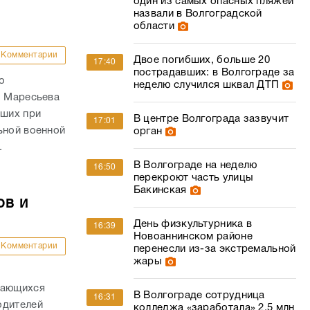
один из самых опасных пляжей
назвали в Волгоградской
области
Комментарии
Двое погибших, больше 20
17:40
пострадавших: в Волгограде за
о
неделю случился шквал ДТП
. Маресьева
ших при
В центре Волгограда зазвучит
17:01
ьной военной
орган
.
В Волгограде на неделю
16:50
перекроют часть улицы
Бакинская
ов и
День физкультурника в
16:39
Новоаннинском районе
Комментарии
перенесли из-за экстремальной
жары
дающихся
В Волгограде сотрудница
16:31
одителей
колледжа «заработала» 2,5 млн