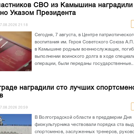
частников СВО из Камышина наградили
но Указом Президента
7.08.2026
21:18
Сегодня, 7 августа, в Центре патриотическог
воспитания им. Героя Советского Союза А.П
в Камышине родным военнослужащих, погиб
выполнении воинского долга в ходе специал
операции, были переданы государственные..
граде наградили сто лучших спортсмен
в
7.08.2026
20:59
В Волгоградской области в преддверии Дня
физкультурника чествовали порядка ста вы
спортсменов, заслуженных тренеров, руков