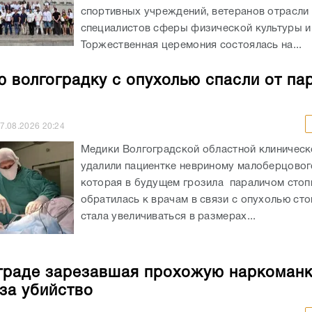
спортивных учреждений, ветеранов отрасли 
специалистов сферы физической культуры и
Торжественная церемония состоялась на...
 волгоградку с опухолью спасли от па
7.08.2026
20:24
Медики Волгоградской областной клиничес
удалили пациентке невриному малоберцовог
которая в будущем грозила параличом сто
обратилась к врачам в связи с опухолью сто
стала увеличиваться в размерах...
граде зарезавшая прохожую наркоман
 за убийство