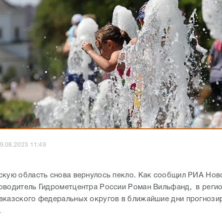
9.08.2023 11:49
скую область снова вернулось пекло. Как сообщил РИА Нов
оводитель Гидрометцентра России Роман Вильфанд, в реги
вказского федеральных округов в ближайшие дни прогнози
.