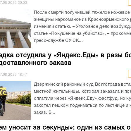
7.08.2026
20:03
После смерти получившей тяжелое ножевое
женщины наркоманке из Красноармейского 
изменили статью. – Уголовное дело возбужд
статье «Покушение на убийство», – прокомм
пресс-службе СУ СК...
адка отсудила у «Яндекс.Еды» в разы б
доставленного заказа
7.08.2026
18:47
Дзержинский районный суд Волгограда вста
местной жительницы, которая заказала и п
оплатила через «Яндекс.Еду» фастфуд, но к
захотел пешком подниматься по лестнице и 
заказ. В...
ем уносит за секунды»: один из самых 