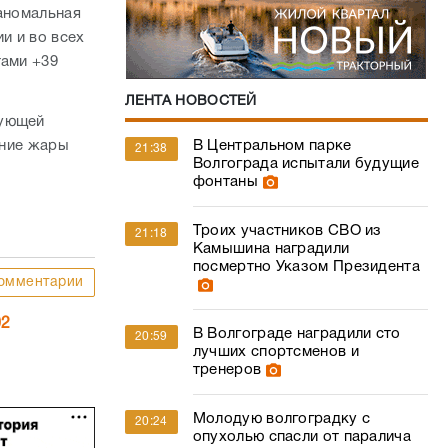
 аномальная
и и во всех
тами +39
ЛЕНТА НОВОСТЕЙ
дующей
ение жары
В Центральном парке
21:38
Волгограда испытали будущие
фонтаны
Троих участников СВО из
21:18
Камышина наградили
посмертно Указом Президента
омментарии
02
В Волгограде наградили сто
20:59
лучших спортсменов и
тренеров
Молодую волгоградку с
20:24
опухолью спасли от паралича