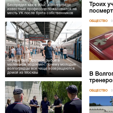
Троих у
Беспредел как в 90-х: в Волгограде
известный профессор пожаловался на
посмерт
месть УК после бунта собственников
ОБЩЕСТВО
0
«Лучше быть крупной рыбой в
маленьком водоеме»: почему молодые
волгоградцы все чаще возвращаются
домой из Москвы
В Волго
тренеро
ОБЩЕСТВО
0