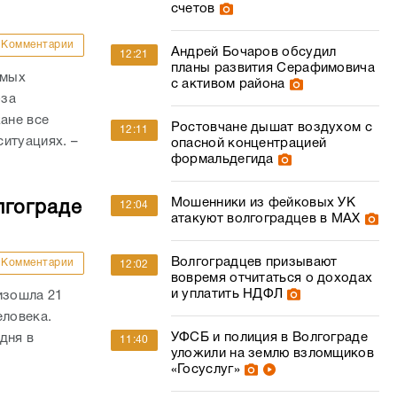
счетов
Комментарии
Андрей Бочаров обсудил
12:21
планы развития Серафимовича
амых
с активом района
-за
ане все
Ростовчане дышат воздухом с
12:11
итуациях. –
опасной концентрацией
формальдегида
Мошенники из фейковых УК
лгограде
12:04
атакуют волгоградцев в МАХ
Волгоградцев призывают
Комментарии
12:02
вовремя отчитаться о доходах
и уплатить НДФЛ
изошла 21
еловека.
УФСБ и полиция в Волгограде
дня в
11:40
уложили на землю взломщиков
«Госуслуг»