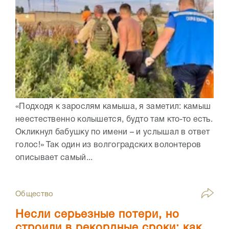
«Подходя к зарослям камыша, я заметил: камыш
неестественно колышется, будто там кто-то есть.
Окликнул бабушку по имени – и услышал в ответ
голос!» Так один из волгоградских волонтеров
описывает самый...
Общество
Несли серьезные потери, но
строили в рекордные сроки: как