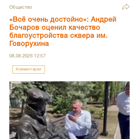
Общество
«Всё очень достойно»: Андрей
Бочаров оценил качество
благоустройства сквера им.
Говорухина
08.08.2026
12:57
Комментарии