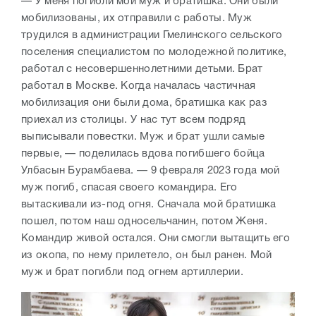
— У меня погибли мой муж и братишка. Они были
мобилизованы, их отправили с работы. Муж
трудился в администрации Гмелинского сельского
поселения специалистом по молодежной политике,
работал с несовершеннолетними детьми. Брат
работал в Москве. Когда началась частичная
мобилизация они были дома, братишка как раз
приехал из столицы. У нас тут всем подряд
выписывали повестки. Муж и брат ушли самые
первые, — поделилась вдова погибшего бойца
Улбасын Бурамбаева. — 9 февраля 2023 года мой
муж погиб, спасая своего командира. Его
вытаскивали из-под огня. Сначала мой братишка
пошел, потом наш односельчанин, потом Женя.
Командир живой остался. Они смогли вытащить его
из окопа, по нему прилетело, он был ранен. Мой
муж и брат погибли под огнем артиллерии.