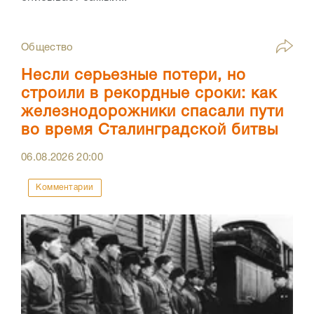
Общество
Несли серьезные потери, но
строили в рекордные сроки: как
железнодорожники спасали пути
во время Сталинградской битвы
06.08.2026
20:00
Комментарии