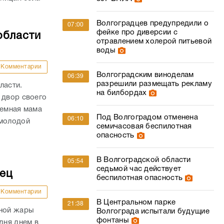
Волгоградцев предупредили о
07:00
фейке про диверсии с
области
отравлением холерой питьевой
воды
Комментарии
Волгоградским виноделам
06:39
разрешили размещать рекламу
ласти.
на билбордах
 двор своего
иемная мама
Под Волгоградом отменена
06:10
 молодой
семичасовая беспилотная
опасность
В Волгоградской области
05:54
седьмой час действует
дец
беспилотная опасность
Комментарии
В Центральном парке
21:38
сной жары
Волгограда испытали будущие
фонтаны
дня днем в