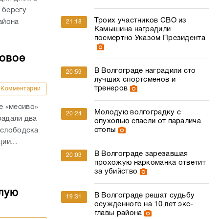
 берегу
Троих участников СВО из
айона
21:18
Камышина наградили
посмертно Указом Президента
совое
В Волгограде наградили сто
20:59
лучших спортсменов и
тренеров
Комментарии
е «месиво»
Молодую волгоградку с
20:24
радали два
опухолью спасли от паралича
стопы
ослободска
ии...
В Волгограде зарезавшая
20:03
прохожую наркоманка ответит
за убийство
лую
В Волгограде решат судьбу
19:31
осужденного на 10 лет экс-
главы района