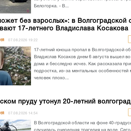
Белогорка. - В...
может без взрослых»: в Волгоградской 
вают 17-летнего Владислава Косакова
ИЯ
07.08.2026
19:22
17-летний юноша пропал в Волгоградской об
Владислав Косаков днем 6 августа вышел во
дома и бесследно исчез. Как рассказала пр
подростка, из-за ментальных особенностей
человек плохо...
ском пруду утонул 20-летний волгогра
ИЯ
07.08.2026
14:54
В Волгоградской области на фоне 40-граду
случилась очередная трагедия на воде. Сего