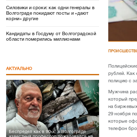
Силовики и сроки: как одни генералы в
Волгограде покидают посты и «дают
корни» другие
Кандидаты в Госдуму от Волгоградской
области померились миллионами
ПРОИСШЕСТВ
Полицейские
АКТУАЛЬНО
рублей. Как
полицию с з
Мужчина рас
который пре
на биржевых 
29 ноября п
которые офор
телефон бро
Беспредел как в 90-х: в Волгограде
известный профессор пожаловался на