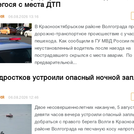
гося с места ДТП
ИЯ
06.08.2026
13:16
В Краснооктябрьском районе Волгограда п
дорожно-транспортное происшествие с уча
пешехода. Как сообщили в ГУ МВД России по
неустановленный водитель после наезда на
пострадавшего скрылся с места аварии. По
предварительной...
дростков устроили опасный ночной зап
ИЯ
06.08.2026
12:46
Двое несовершеннолетних накануне, 5 авгус
девяти часов вечера устроили опасный запл
добраться с правого берега Волги в Красн
районе Волгограда на песчаную косу напрот