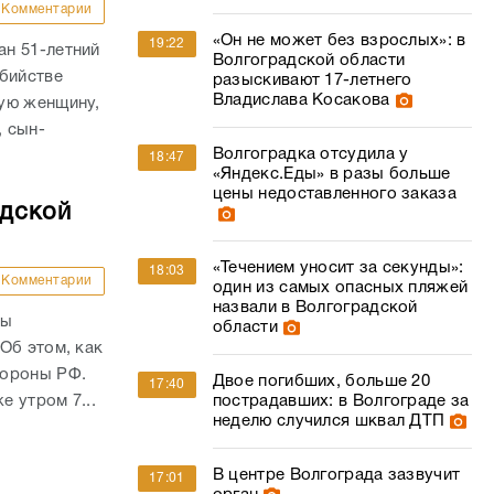
Комментарии
«Он не может без взрослых»: в
19:22
н 51-летний
Волгоградской области
убийстве
разыскивают 17-летнего
Владислава Косакова
ую женщину,
, сын-
Волгоградка отсудила у
18:47
«Яндекс.Еды» в разы больше
цены недоставленного заказа
адской
«Течением уносит за секунды»:
18:03
Комментарии
один из самых опасных пляжей
назвали в Волгоградской
ны
области
Об этом, как
бороны РФ.
Двое погибших, больше 20
17:40
е утром 7...
пострадавших: в Волгограде за
неделю случился шквал ДТП
В центре Волгограда зазвучит
17:01