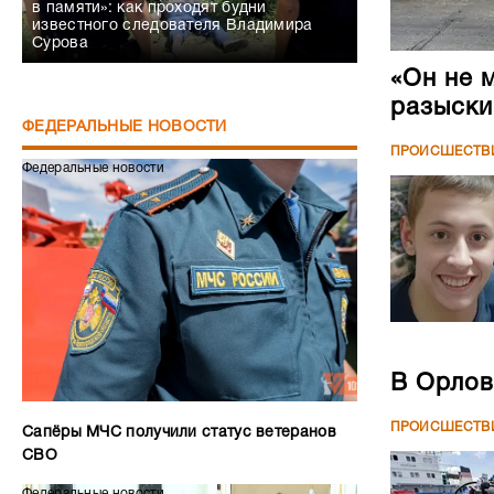
в памяти»: как проходят будни
известного следователя Владимира
Сурова
«Он не 
разыски
ФЕДЕРАЛЬНЫЕ НОВОСТИ
ПРОИСШЕСТВ
Федеральные новости
В Орлов
ПРОИСШЕСТВ
Сапёры МЧС получили статус ветеранов
СВО
Федеральные новости