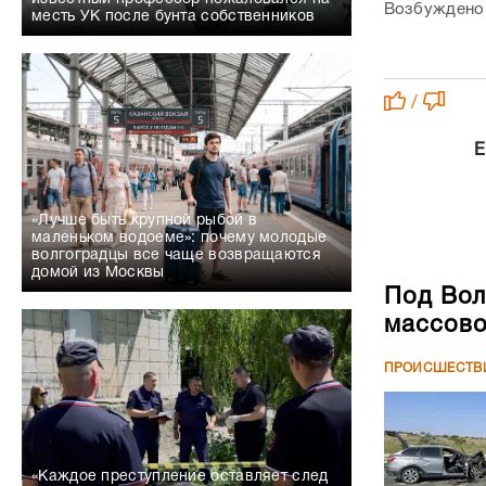
Возбуждено 
месть УК после бунта собственников
/
Е
«Лучше быть крупной рыбой в
маленьком водоеме»: почему молодые
волгоградцы все чаще возвращаются
домой из Москвы
Под Вол
массово
ПРОИСШЕСТВ
«Каждое преступление оставляет след