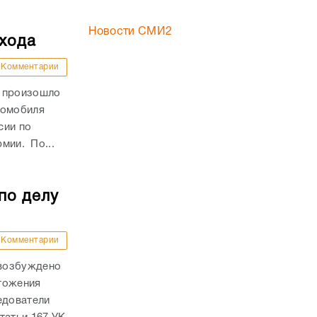
Новости СМИ2
ехода
Комментарии
и произошло
томобиля
сии по
рмии. По...
по делу
Комментарии
 возбуждено
тожения
едователи