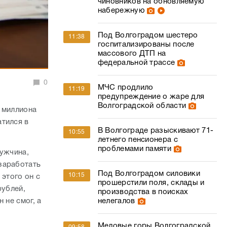
чиновников на обновляемую
набережную
Под Волгоградом шестеро
11:38
госпитализированы после
массового ДТП на
федеральной трассе
0
МЧС продлило
11:19
предупреждение о жаре для
Волгоградской области
 миллиона
атился в
В Волгограде разыскивают 71-
10:55
летнего пенсионера с
проблемами памяти
мужчина,
заработать
Под Волгоградом силовики
10:15
 этого он с
прошерстили поля, склады и
рублей,
производства в поисках
 не смог, а
нелегалов
Меловые горы Волгоградской