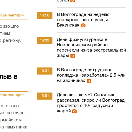
орган
В Волгограде на неделю
Комментарии
16:50
перекроют часть улицы
Бакинская
роизошло
стием
День физкультурника в
 региону,
16:39
Новоаннинском районе
перенесли из-за экстремальной
жары
В Волгограде сотрудница
16:31
колледжа «заработала» 2,5 млн
лыв в
на заочниках
Дальше – легче? Синоптик
Комментарии
15:51
рассказал, скоро ли Волгоград
простится с 40-градусной
та, около
жарой
ыв, пытаясь
оармейском
ив памятника