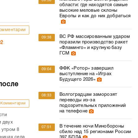
09:58
области: где находятся самые
высокие меловые склоны
Европы и как до них добраться
омментарии
ВС РФ массированным ударом
09:38
поразили производство ракет
02
«Фламинго» и крупную базу
ГСМ
ФФК «Ротор» завершил
09:04
выступление на «Играх
Будущего 2026»
после
Волгоградцам заморозят
08:33
переводы из-за
Комментарии
подозрительных приложений
на телефоне
сти
и двух
В течение ночи Минобороны
07:51
 утром 8
сбило над 15 регионами России
аницах села
397 БПЛА