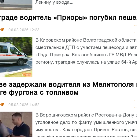
Ленину у входа...
граде водитель «Приоры» погубил пеш
ИЯ
06.08.2026
12:23
В Кировском районе Волгоградской област
смертельное ДТП с участием пешехода и ав
«Лада Приора». Как сообщили в ГУ МВД Рос
региону, трагедия случилась на улице 64-й А
ве задержали водителя из Мелитополя 
ге фургона с топливом
ИЯ
05.08.2026
14:52
В Ворошиловском районе Ростова-на-Дону
уголовное дело по факту умышленного унич
имущества. Как передает Привет-Ростов, сл