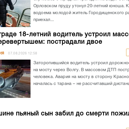
Орловском пруду утонул 20-летний юноша. К
водоема молодой житель Городищенского р
приехал...
граде 18-летний водитель устроил мас
еревертышем: пострадали двое
ИЯ
07.08.2026
12:58
Заторопившийся водитель устроил дорожно
на мосту через Волгу. В массовом ДТП пост
человека. Авария на мосту в сторону Красн
началась с тарана – не рассчитавший дистанц
ине пьяный сын забил до смерти пожи