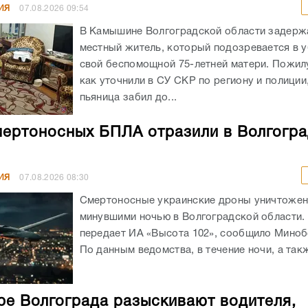
ИЯ
07.08.2026
09:54
В Камышине Волгоградской области задержа
местный житель, который подозревается в 
свой беспомощной 75-летней матери. Пожил
как уточнили в СУ СКР по региону и полиции
пьяница забил до...
мертоносных БПЛА отразили в Волгогр
ИЯ
07.08.2026
08:30
Смертоносные украинские дроны уничтоже
минувшими ночью в Волгоградской области. 
передает ИА «Высота 102», сообщило Мино
По данным ведомства, в течение ночи, а такж
ре Волгограда разыскивают водителя,