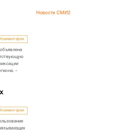
Новости СМИ2
Комментарии
 объявлена
етствующую
фиксации
гиона. -
х
Комментарии
ользование
связывающих