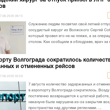
ов
7.08.2026
06:15
Служению людям посвятил свой летний отпу
сосудистый хирург из Волжского Сергей Со
который провел его не на пляже, а за опер
столом. Как сообщили в облздраве, врач за м
орту Волгограда сократилось количест
нных и отмененных рейсов
7.08.2026
05:59
7 августа количество задержанных и отмене
в аэропорту Волгограда сократилось. Возду
постепенно возвращается к штатной работе,
накануне была нарушена из-за закрытия во
пространства над другими регионами. ...