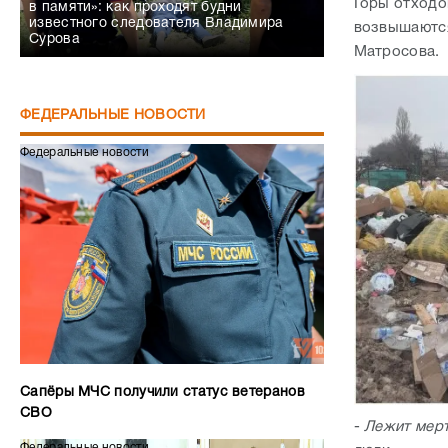
Горы отходо
в памяти»: как проходят будни
известного следователя Владимира
возвышаются
Сурова
Матросова.
ФЕДЕРАЛЬНЫЕ НОВОСТИ
Федеральные новости
Сапёры МЧС получили статус ветеранов
СВО
-
Лежит мерт
Федеральные новости