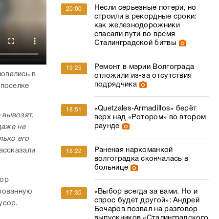
Несли серьезные потери, но
20:00
строили в рекордные сроки:
как железнодорожники
спасали пути во время
Сталинградской битвы
Ремонт в мэрии Волгограда
19:25
овались в
отложили из-за отсутствия
подрядчика
 поселке
«Quetzales‑Armadillos» берёт
18:51
 вывозят.
верх над «Ротором» во втором
раунде
даже не
лько его
Раненая наркоманкой
рассказали
18:22
волгоградка скончалась в
больнице
пор
рованную
«Выбор всегда за вами. Но и
17:35
спрос будет другой»: Андрей
усор.
Бочаров позвал на разговор
выпускников «Сталинградского