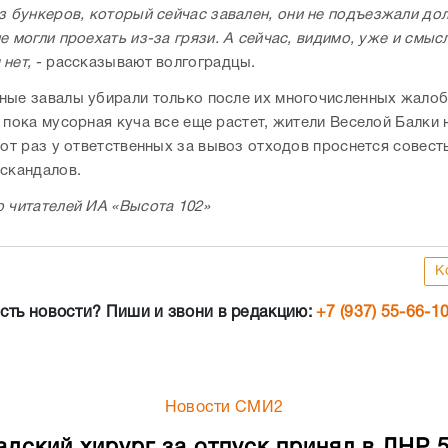
з бункеров, который сейчас завален, они не подъезжали дол
е могли проехать из-за грязи. А сейчас, видимо, уже и смыс
нет,
- рассказывают волгоградцы.
ные завалы убирали только после их многочисленных жалоб
 пока мусорная куча все еще растет, жители Веселой Балки 
тот раз у ответственных за вывоз отходов проснется совесть
 скандалов.
о читателей ИА «Высота 102»
К
сть новости? Пиши и звони в редакцию:
+7 (937) 55-66-1
Новости СМИ2
адский хирург за отпуск принял в ЛНР 