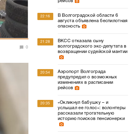
рейсов
В Волгоградской области 6
22:16
августа объявлена беспилотная
опасность
ВКСС отказала сыну
21:28
волгоградского экс-депутата в
0
возвращении судейской мантии
Аэропорт Волгограда
20:54
предупредил о возможных
изменениях в расписании
рейсов
«Окликнул бабушку – и
20:35
услышал ее голос»: волонтеры
рассказали трогательную
историю поисков пенсионерки