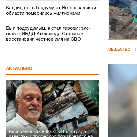
Кандидаты в Госдуму от Волгоградской
области померились миллионами
Был подсудимым, а стал героем: экс-
глава ГИБДД Александр Степанов
восстановил честное имя на СВО
ОБЩЕСТВО
1
АКТУАЛЬНО
Беспредел как в 90-х: в Волгограде
известный профессор пожаловался на