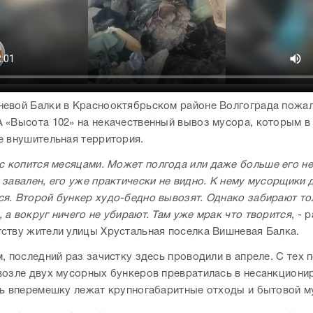
евой Балки в Краснооктябрьском районе Волгограда пожал
 «Высота 102» на некачественный вывоз мусора, которым в
е внушительная территория.
с копится месяцами. Может полгода или даже больше его не
 завален, его уже практически не видно. К нему мусорщики 
я. Второй бункер худо-бедно вывозят. Однако забирают то
а вокруг ничего не убирают. Там уже мрак что творится
, - 
ству жители улицы Хрустальная поселка Вишневая Балка.
, последний раз зачистку здесь проводили в апреле. С тех 
возле двух мусорных бункеров превратилась в несанкциони
сь вперемешку лежат крупногабаритные отходы и бытовой м