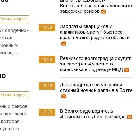
много»: в аэропорту
Волгограда начались массовые
задержки рейсов
Комментарии
Зарплаты сварщиков и
13:08
ск сердечно-
аналитиков растут быстрее
всех в Волгоградской области
болев,
ационным
есяц в...
Ревнивого волгоградца осудят
13:08
за расстрел 45-летнего
соперника в подъезде МКД
во
Двое подростков устроили
12:46
опасный ночной заплыв в Волге
Комментарии
нных рейсов
В Волгограде водитель
12:23
шная гавань
«Приоры» погубил пешехода
 которая
здушного