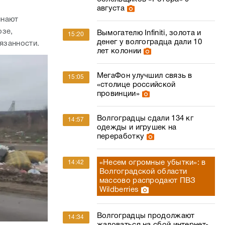
августа
инают
озе,
Вымогателю Infiniti, золота и
15:20
денег у волгоградца дали 10
язанности.
лет колонии
МегаФон улучшил связь в
15:05
«столице российской
провинции»
Волгоградцы сдали 134 кг
14:57
одежды и игрушек на
переработку
«Несем огромные убытки»: в
14:42
Волгоградской области
массово распродают ПВЗ
Wildberries
Волгоградцы продолжают
14:34