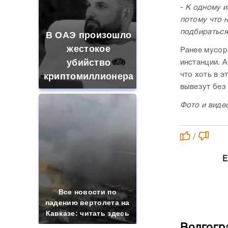
-
К одному и
потому что н
подбираться 
В ОАЭ произошло
жестокое
Ранее мусор
убийство
инстанции. А
что хоть в э
криптомиллионера
вывезут без
Фото и виде
/
Е
Все новости по
падению вертолета на
Кавказе: читать здесь
Волгогр