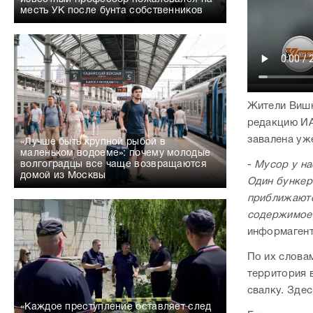
месть УК после бунта собственников
Жители Вишн
редакцию ИА
завалена уж
«Лучше быть крупной рыбой в
маленьком водоеме»: почему молодые
-
Мусор у на
волгоградцы все чаще возвращаются
домой из Москвы
Один бункер
приближаютс
содержимое, 
информагент
По их словам
территория 
свалку. Зде
«Каждое преступление оставляет след