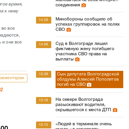
жаловаться на сбой интернет-
гое время,
соединения
ла к нему
Минобороны сообщило об
14:29
успехах группировок на полях
 во все
СВО
надеются,
 и они все
Суд в Волгограде лишил
14:06
фиктивную жену погибшего
участника СВО права на
выплаты
Сын депутата Волгоградской
13:39
омментарии
облдумы Алексей Пополитов
погиб на СВО
02
На севере Волгограда
13:16
разыскивают водителя,
скрывшегося с места ДТП
«Людей в терминале очень
13:15
500