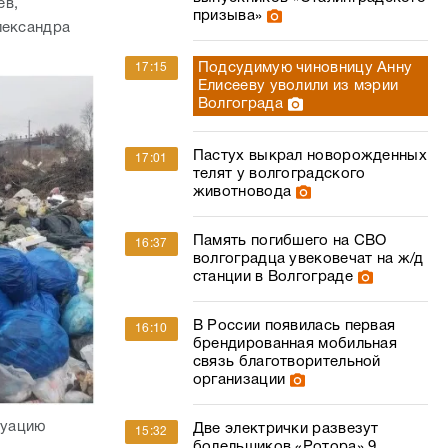
ев,
призыва»
лександра
Подсудимую чиновницу Анну
17:15
Елисееву уволили из мэрии
Волгограда
Пастух выкрал новорожденных
17:01
телят у волгоградского
животновода
Память погибшего на СВО
16:37
волгоградца увековечат на ж/д
станции в Волгограде
В России появилась первая
16:10
брендированная мобильная
связь благотворительной
организации
туацию
Две электрички развезут
15:32
болельщиков «Ротора» 9