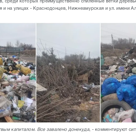
в, среди которых преимущественно спиленные ветки деревь
 и на улицах - Краснодонцев, Нижнеамурская и ул. имени А
вым капиталом. Все завалено донекуда
, - комментируют си