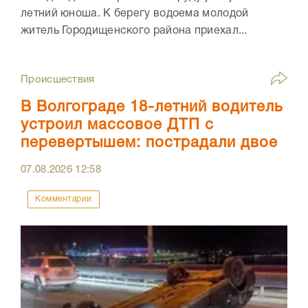
летний юноша. К берегу водоема молодой
житель Городищенского района приехал...
Происшествия
В Волгограде 18-летний водитель
устроил массовое ДТП с
перевертышем: пострадали двое
07.08.2026
12:58
Комментарии