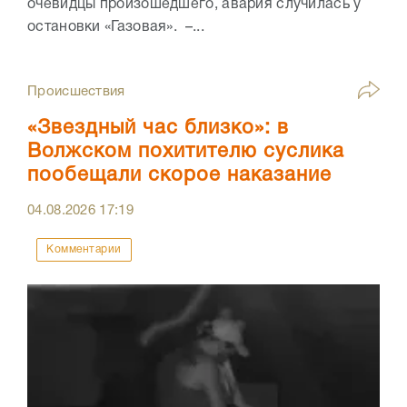
очевидцы произошедшего, авария случилась у
остановки «Газовая». –...
Происшествия
«Звездный час близко»: в
Волжском похитителю суслика
пообещали скорое наказание
04.08.2026
17:19
Комментарии