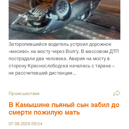
Заторопившийся водитель устроил дорожное
«месиво» на мосту через Волгу. В массовом ДТП
пострадали два человека. Авария на мосту в
сторону Краснослободска началась с тарана –
не рассчитавший дистанции...
Происшествия
В Камышине пьяный сын забил до
смерти пожилую мать
07.08.2026
09:54