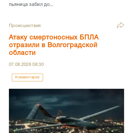
пьяница забил до...
Происшествия
Атаку смертоносных БПЛА
отразили в Волгоградской
области
07.08.2026
08:30
Комментарии