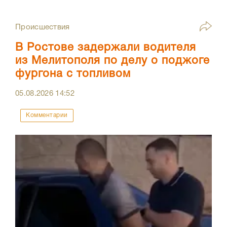
Происшествия
В Ростове задержали водителя
из Мелитополя по делу о поджоге
фургона с топливом
05.08.2026
14:52
Комментарии