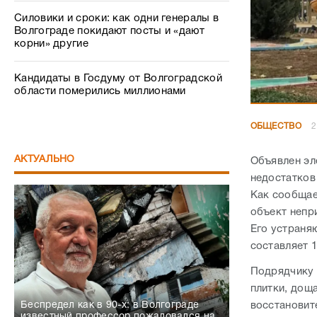
Силовики и сроки: как одни генералы в
Волгограде покидают посты и «дают
корни» другие
Кандидаты в Госдуму от Волгоградской
области померились миллионами
ОБЩЕСТВО
2
АКТУАЛЬНО
Объявлен эл
недостатков
Как сообщае
объект непр
Его устраня
составляет 1
Подрядчику 
плитки, дощ
Беспредел как в 90-х: в Волгограде
восстановит
известный профессор пожаловался на