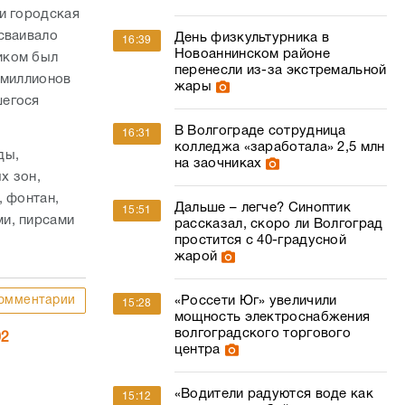
и городская
сваивало
День физкультурника в
16:39
Новоаннинском районе
иком был
перенесли из-за экстремальной
 миллионов
жары
шегося
В Волгограде сотрудница
16:31
колледжа «заработала» 2,5 млн
ды,
на заочниках
х зон,
, фонтан,
Дальше – легче? Синоптик
15:51
ми, пирсами
рассказал, скоро ли Волгоград
простится с 40-градусной
жарой
«Россети Юг» увеличили
омментарии
15:28
мощность электроснабжения
волгоградского торгового
02
центра
«Водители радуются воде как
15:12