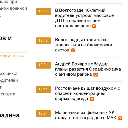
ших при
ьной военной
В Волгограде 18-летний
12:58
.
водитель устроил массовое
ДТП с перевертышем:
пострадали двое
ов и
Волгоградцы стали чаще
12:49
жаловаться на блокировки
счетов
Комментарии
Андрей Бочаров обсудил
12:21
планы развития Серафимовича
дающихся
с активом района
одителей
и
Ростовчане дышат воздухом с
12:11
опасной концентрацией
 спорта.
формальдегида
Мошенники из фейковых УК
12:04
ралича
атакуют волгоградцев в МАХ