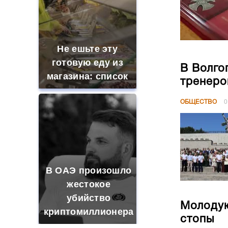
Не ешьте эту
готовую еду из
В Волго
магазина: список
тренеро
ОБЩЕСТВО
0
В ОАЭ произошло
жестокое
убийство
Молодую
криптомиллионера
стопы