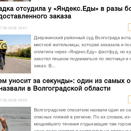
адка отсудила у «Яндекс.Еды» в разы б
доставленного заказа
7.08.2026
18:47
Дзержинский районный суд Волгограда вста
местной жительницы, которая заказала и п
оплатила через «Яндекс.Еду» фастфуд, но к
захотел пешком подниматься по лестнице и 
заказ. В...
ем уносит за секунды»: один из самых 
назвали в Волгоградской области
7.08.2026
18:03
Волгоградские спасатели назвали один из с
опасных пляжей в регионе. По их словам, из
мощнейшего течения отдыхающие там горож