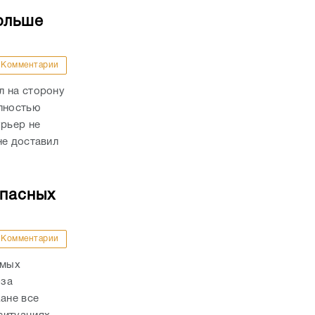
ольше
Комментарии
л на сторону
олностью
урьер не
не доставил
опасных
Комментарии
амых
-за
ане все