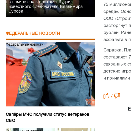
в памяти»: как проходят будни
75 миллионо
известного следователя Владимира
Сурова
среда». Осн
ООО «Строит
расторгнут 
рублей. Ран
ФЕДЕРАЛЬНЫЕ НОВОСТИ
асфальта в 
Федеральные новости
Справка. Пл
составляет 7
связанных с
детские игр
и причалами
/
Е
Сапёры МЧС получили статус ветеранов
СВО
Федеральные новости