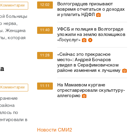
Волгоградцев призывают
12:02
Комментарии
вовремя отчитаться о доходах
и уплатить НДФЛ
кой больницы
о нерва,
УФСБ и полиция в Волгограде
11:40
пы. Женщина
уложили на землю взломщиков
пы, которая
«Госуслуг»
«Сейчас это прекрасное
11:28
место»: Андрей Бочаров
увидел в Серафимовичском
ка
районе изменения к лучшему
На Мамаевом кургане
11:11
Комментарии
отреставрировали скульптуру-
аллегорию
 ранение
района
алось по
ентировали в
Новости СМИ2