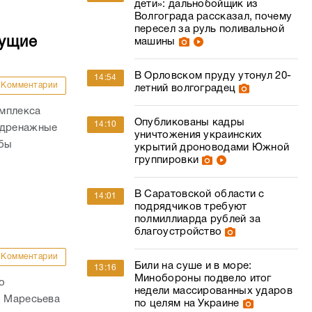
дети»: дальнобойщик из
Волгограда рассказал, почему
пересел за руль поливальной
дущие
машины
В Орловском пруду утонул 20-
14:54
Комментарии
летний волгоградец
омплекса
Опубликованы кадры
14:10
 дренажные
уничтожения украинских
обы
укрытий дроноводами Южной
группировки
В Саратовской области с
14:01
подрядчиков требуют
полмиллиарда рублей за
благоустройство
Комментарии
Били на суше и в море:
13:16
Минобороны подвело итог
о
недели массированных ударов
. Маресьева
по целям на Украине