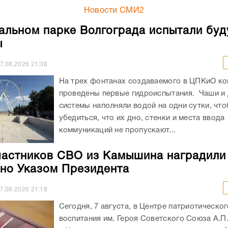
Новости СМИ2
альном парке Волгограда испытали бу
ы
7.08.2026
21:38
На трех фонтанах создаваемого в ЦПКиО к
проведены первые гидроиспытания. Чаши и
системы наполняли водой на одни сутки, чт
убедиться, что их дно, стенки и места ввода
коммуникаций не пропускают...
частников СВО из Камышина наградили
но Указом Президента
7.08.2026
21:18
Сегодня, 7 августа, в Центре патриотическог
воспитания им. Героя Советского Союза А.П