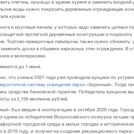
вать плетень, крыльцо в здании куреня и заменить входной
ильоне воды нужно покрасить деревянные ограждающие кон
тали кровли.
онта и круговые качели, у которых надо заменить цепные п
озащитной пропиткой деревянные конструкции и покрасить
ие. Торгово-ярмарочные павильоны также нужно обновить: 
 заменить доски в обшивке каркасных стен ограждения. В с
онов и велопарковки.
имаются до 1 июня.
но, что осенью 2021 года уже проводили аукцион по устран
недостатков системы освещения парка
«Заречный». Тогда та
ись средства банковской гарантии. Победитель аукциона в
боты за 2,159 миллиона рублей.
ный» был введен в эксплуатацию в октябре 2020 года. Город
л одним из победителей Всероссийского конкурса лучших п
мфортной городской среды в малых городах и исторических
о в 2019 году, и получил на создание рекреационного парка