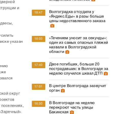
 дверной
струкции и
Волгоградка отсудила у
18:47
«Яндекс.Еды» в разы больше
цены недоставленного заказа
одвесы,
усилить
«Течением уносит за секунды»:
18:03
писке указан
один из самых опасных пляжей
назвали в Волгоградской
области
Двое погибших, больше 20
17:40
ению
пострадавших: в Волгограде за
кже
неделю случился шквал ДТП
ызвался
В центре Волгограда зазвучит
17:01
орган
ской округ
роектов
В Волгограде на неделю
16:50
 поселениях,
перекроют часть улицы
 «Заречный»
Бакинская