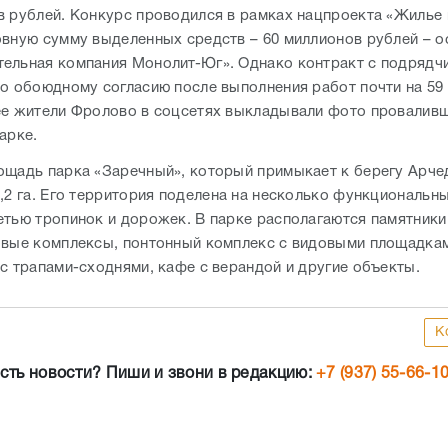
в рублей. Конкурс проводился в рамках нацпроекта «Жилье 
овную сумму выделенных средств – 60 миллионов рублей – о
ельная компания Монолит-Юг». Однако контракт с подрядч
по обоюдному согласию после выполнения работ почти на 59
ее жители Фролово в соцсетях выкладывали фото провалив
парке.
ощадь парка «Заречный», который примыкает к берегу Арче
,2 га. Его территория поделена на несколько функциональны
етью тропинок и дорожек. В парке располагаются памятники
овые комплексы, понтонный комплекс с видовыми площадка
 с трапами-сходнями, кафе с верандой и другие объекты.
К
сть новости? Пиши и звони в редакцию:
+7 (937) 55-66-1