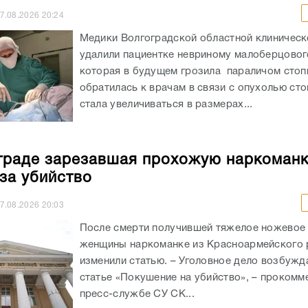
7.08.2026
20:24
Медики Волгоградской областной клиничес
удалили пациентке невриному малоберцовог
которая в будущем грозила параличом сто
обратилась к врачам в связи с опухолью сто
стала увеличиваться в размерах...
граде зарезавшая прохожую наркоман
 за убийство
7.08.2026
20:03
После смерти получившей тяжелое ножевое
женщины наркоманке из Красноармейского 
изменили статью. – Уголовное дело возбужд
статье «Покушение на убийство», – прокомм
пресс-службе СУ СК...