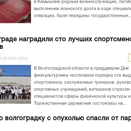
в Камышине родным военнослужащих, погиб
выполнении воинского долга в ходе специал
операции, были переданы государственные..
граде наградили сто лучших спортсмен
в
7.08.2026
20:59
В Волгоградской области в преддверии Дня
физкультурника чествовали порядка ста вы
спортсменов, заслуженных тренеров, руков
спортивных учреждений, ветеранов отрасли 
специалистов сферы физической культуры и
Торжественная церемония состоялась на...
 волгоградку с опухолью спасли от па