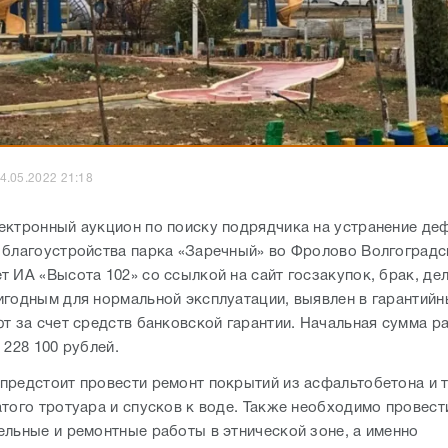
4.05.2022 21:18
ектронный аукцион по поиску подрядчика на устранение де
 благоустройства парка «Заречный» во Фролово Волгоградс
т ИА «Высота 102» со ссылкой на сайт госзакупок, брак, д
игодным для нормальной эксплуатации, выявлен в гарантийн
ют за счет средств банковской гарантии. Начальная сумма р
 228 100 рублей.
предстоит провести ремонт покрытий из асфальтобетона и 
атого тротуара и спусков к воде. Также необходимо провест
ельные и ремонтные работы в этнической зоне, а именно