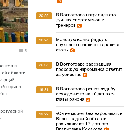
В Волгограде наградили сто
20:59
лучших спортсменов и
тренеров
Молодую волгоградку с
20:24
опухолью спасли от паралича
стопы
0
В Волгограде зарезавшая
20:03
фектов и
прохожую наркоманка ответит
кой области.
за убийство
елающий
ый период.
В Волгограде решат судьбу
19:31
абот
осужденного на 10 лет экс-
главы района
тротуарной
«Он не может без взрослых»: в
19:22
и
Волгоградской области
разыскивают 17-летнего
Владислава Косакова