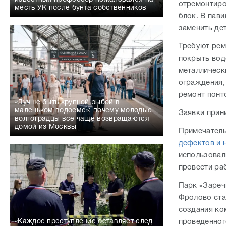
отремонтиро
месть УК после бунта собственников
блок. В пав
заменить де
Требуют рем
покрыть вод
металлическ
ограждения,
ремонт понт
«Лучше быть крупной рыбой в
маленьком водоеме»: почему молодые
Заявки прин
волгоградцы все чаще возвращаются
домой из Москвы
Примечатель
дефектов и 
использовал
провести ра
Парк «Зареч
Фролово ста
создания ко
«Каждое преступление оставляет след
проведенног