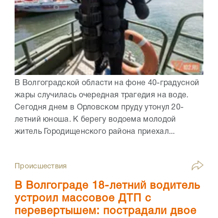
В Волгоградской области на фоне 40-градусной
жары случилась очередная трагедия на воде.
Сегодня днем в Орловском пруду утонул 20-
летний юноша. К берегу водоема молодой
житель Городищенского района приехал...
Происшествия
В Волгограде 18-летний водитель
устроил массовое ДТП с
перевертышем: пострадали двое