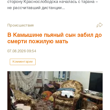
сторону Краснослободска началась с тарана –
не рассчитавший дистанции...
Происшествия
В Камышине пьяный сын забил до
смерти пожилую мать
07.08.2026
09:54
Комментарии