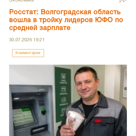
Экономика
Росстат: Волгоградская область
вошла в тройку лидеров ЮФО по
средней зарплате
30.07.2026
19:21
Комментарии