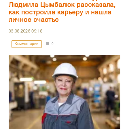
Людмила Цымбалюк рассказала,
как построила карьеру и нашла
личное счастье
03.08.2026
09:18
Комментарии
0