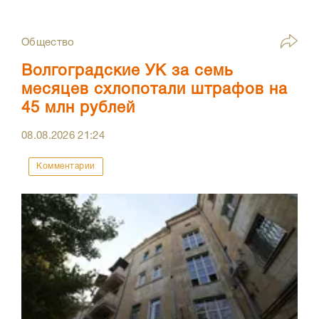
Общество
Волгоградские УК за семь
месяцев схлопотали штрафов на
45 млн рублей
08.08.2026
21:24
Комментарии