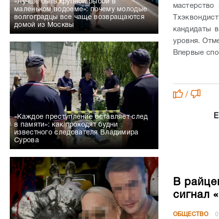
«Лучше быть крупной рыбой в
мастерство 
маленьком водоеме»: почему молодые
Тхэквондист
волгоградцы все чаще возвращаются
домой из Москвы
кандидаты в
уровня.
Отме
Впервые спо
/
Е
«Каждое преступление оставляет след
в памяти»: как проходят будни
известного следователя Владимира
Сурова
В райце
сигнал 
ОБЩЕСТВО
0