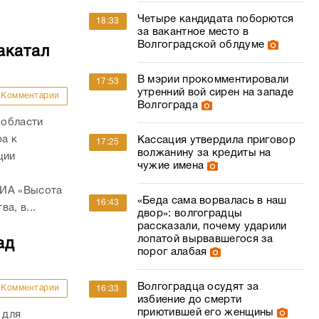
Четыре кандидата поборются
18:33
за вакантное место в
Волгоградской облдуме
акатал
В мэрии прокомментировали
17:53
утренний вой сирен на западе
Комментарии
Волгограда
 области
а к
Кассация утвердила приговор
17:25
волжанину за кредиты на
ции
чужие имена
 ИА «Высота
«Беда сама ворвалась в наш
16:43
а, в...
двор»: волгоградцы
рассказали, почему ударили
лопатой вырвавшегося за
ад
порог алабая
Волгоградца осудят за
Комментарии
16:33
избиение до смерти
приютившей его женщины
 для