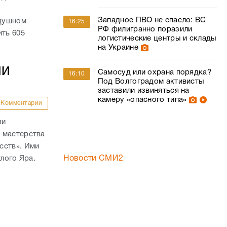
Западное ПВО не спасло: ВС
здушном
16:25
РФ филигранно поразили
ить 605
логистические центры и склады
на Украине
ШИ
Самосуд или охрана порядка?
16:10
Под Волгоградом активисты
заставили извиняться на
камеру «опасного типа»
Комментарии
ли
 мастерства
сств». Ими
тлого Яра.
Новости СМИ2
е