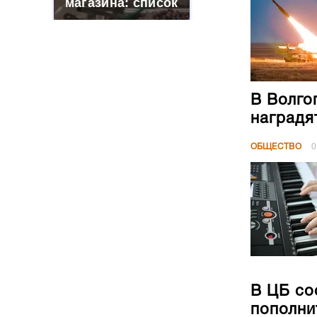
магазина: список
В Волго
наградя
ОБЩЕСТВО
0
В ЦБ со
пополни