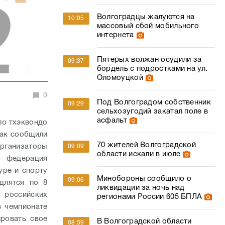
Волгоградцы жалуются на
10:05
массовый сбой мобильного
интернета
Пятерых волжан осудили за
09:37
бордель с подростками на ул.
Оломоуцкой
0
Под Волгоградом собственник
09:29
сельхозугодий закатал поле в
асфальт
 по тхэквондо
Как сообщили
70 жителей Волгоградской
ганизаторы
09:09
области искали в июле
я федерация
уре и спорту
Минобороны сообщило о
09:06
длятся по 8
ликвидации за ночь над
 российских
регионами России 605 БПЛА
в чемпионате
ровать свое
В Волгоградской области
08:39