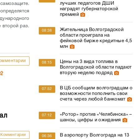
лучших педагогов ДШИ
 самозащите.
наградят губернаторской
 определятся
премией
ждународного
 второй раз.
Жительница Волгоградской
08:38
области проиграла на
фейковой бирже кредитные 4,5
млн
омментарии
Цены на 3 вида топлива в
08:15
Волгоградской области падают
вторую неделю подряд
02
В ЦБ сообщили волгоградцам о
07:52
возможности пополнить свои
счета через любой банкомат
«Ротор» против «Челябинска» –
ал
07:12
шансы, цифры и ожидания
Комментарии
В аэропорту Волгограда на 13
06:36