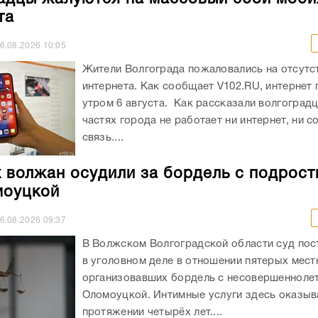
та
6.08.2026
10:05
Жители Волгограда пожаловались на отсутст
интернета. Как сообщает V102.RU, интернет
утром 6 августа. Как рассказали волгоградц
частях города не работает ни интернет, ни с
связь....
 волжан осудили за бордель с подрост
моуцкой
6.08.2026
09:37
В Волжском Волгоградской области суд пос
в уголовном деле в отношении пятерых мест
организовавших бордель с несовершеннолет
Оломоуцкой. Интимные услуги здесь оказыв
протяжении четырёх лет....