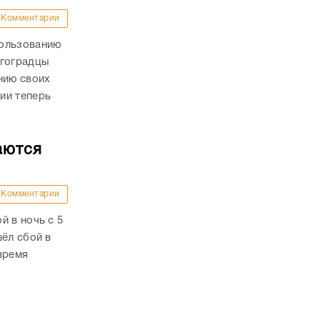
Комментарии
пользованию
лгоградцы
нию своих
ии теперь
аются
Комментарии
й в ночь с 5
шёл сбой в
время