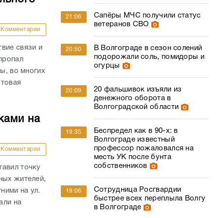
Сапёры МЧС получили статус
21:06
ветеранов СВО
Комментарии
вие связи и
В Волгограде в сезон солений
20:50
подорожали соль, помидоры и
 пропал
огурцы
ы, во многих
отовая
20 фальшивок изъяли из
20:09
денежного оборота в
Волгоградской области
ками на
Беспредел как в 90-х: в
19:35
Волгограде известный
профессор пожаловался на
Комментарии
месть УК после бунта
собственников
тавил точку
ных жителей,
Сотрудница Росгвардии
ними на ул.
19:06
быстрее всех переплыла Волгу
али на
в Волгограде