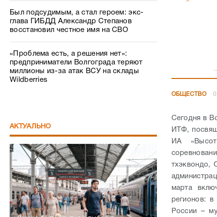
Был подсудимым, а стал героем: экс-
глава ГИБДД Александр Степанов
восстановил честное имя на СВО
«Проблема есть, а решения нет»:
предприниматели Волгограда теряют
миллионы из-за атак ВСУ на склады
Wildberries
ОБЩЕСТВО
0
Сегодня в Во
АКТУАЛЬНО
ИТФ, посвящ
ИА «Высот
соревнован
тхэквондо, 
администра
марта вклю
регионов: в
России – м