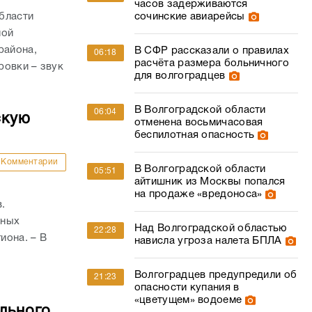
часов задерживаются
бласти
сочинские авиарейсы
ной
района,
В СФР рассказали о правилах
06:18
расчёта размера больничного
ровки – звук
для волгоградцев
В Волгоградской области
06:04
скую
отменена восьмичасовая
беспилотная опасность
Комментарии
В Волгоградской области
05:51
айтишник из Москвы попался
и
на продаже «вредоноса»
.
тных
Над Волгоградской областью
22:28
иона. – В
нависла угроза налета БПЛА
Волгоградцев предупредили об
21:23
опасности купания в
«цветущем» водоеме
льного