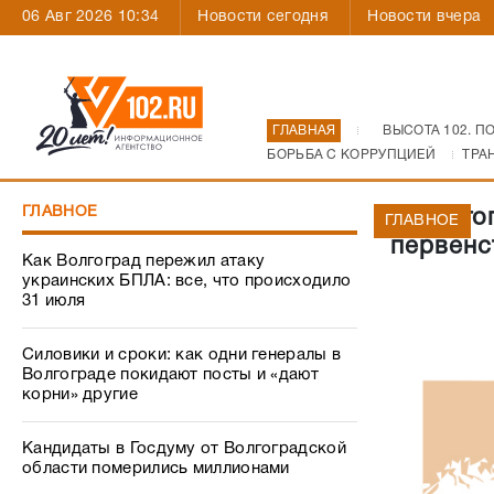
06 Авг 2026 10:34
Новости сегодня
Новости вчера
ГЛАВНАЯ
ВЫСОТА 102. П
БОРЬБА С КОРРУПЦИЕЙ
ТРА
ГЛАВНОЕ
В Волгог
ГЛАВНОЕ
первенс
Как Волгоград пережил атаку
украинских БПЛА: все, что происходило
31 июля
Силовики и сроки: как одни генералы в
Волгограде покидают посты и «дают
корни» другие
Кандидаты в Госдуму от Волгоградской
области померились миллионами