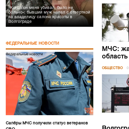
«Когда он меня убивал, было не
больно»: бывший муж напал с отверткой
на владелицу салона красоты в
Волгограде
ФЕДЕРАЛЬНЫЕ НОВОСТИ
МЧС: жа
Федеральные новости
область
ОБЩЕСТВО
0
Сапёры МЧС получили статус ветеранов
Волгогр