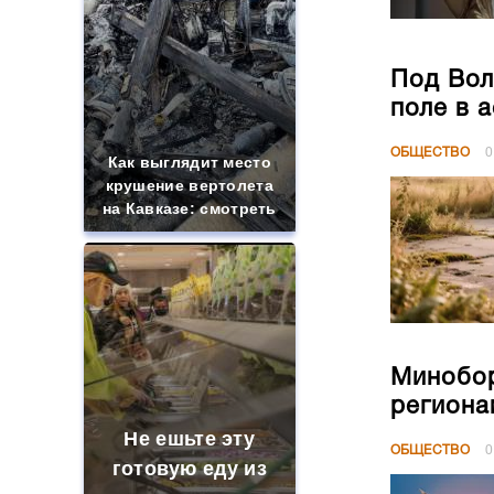
Под Вол
поле в 
ОБЩЕСТВО
0
Как выглядит место
крушение вертолета
на Кавказе: смотреть
Минобор
региона
Не ешьте эту
ОБЩЕСТВО
0
готовую еду из