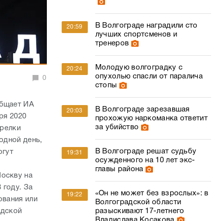
В Волгограде наградили сто
20:59
лучших спортсменов и
тренеров
Молодую волгоградку с
20:24
опухолью спасли от паралича
0
стопы
общает ИА
В Волгограде зарезавшая
20:03
ря 2020
прохожую наркоманка ответит
за убийство
трелки
одной день,
В Волгограде решат судьбу
огут
19:31
осужденного на 10 лет экс-
главы района
Москву на
 году. За
«Он не может без взрослых»: в
19:22
ования или
Волгоградской области
адской
разыскивают 17-летнего
Владислава Косакова