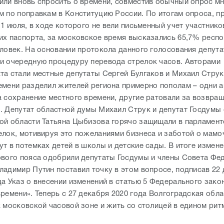
или вновь спросить о времени, совместив обычный опрос мн
м по поправкам в Конституцию России. По итогам опроса, п
 1 июля, в ходе которого не вели письменный учет участнико
их паспорта, за московское время высказались 65,7% респо
еловек. На основании протокола данного голосования депут
и очередную процедуру перевода стрелок часов. Авторами
та стали местные депутаты Сергей Булгаков и Михаил Стру
емени разделил жителей региона примерно пополам – одни а
а сохранение местного времени, другие ратовали за возвра
. Депутат областной думы Михаил Струк и депутат Госдумы 
ой области Татьяна Цыбизова горячо защищали в парламен
елок, мотивируя это пожеланиями бизнеса и заботой о мамо
т в потемках детей в школы и детские сады. В итоге измене
ового пояса одобрили депутаты Госдумы и члены Совета Фе
ладимир Путин поставил точку в этом вопросе, подписав 22
да Указ о внесении изменений в статью 5 Федерального зако
ремени». Теперь с 27 декабря 2020 года Волгоградская обла
к московской часовой зоне и жить со столицей в едином рит