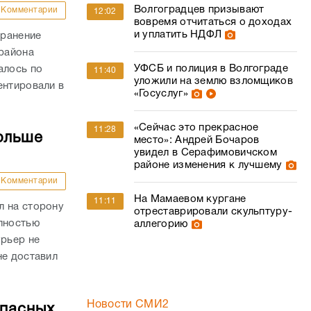
Волгоградцев призывают
Комментарии
12:02
вовремя отчитаться о доходах
и уплатить НДФЛ
 ранение
района
УФСБ и полиция в Волгограде
алось по
11:40
уложили на землю взломщиков
ентировали в
«Госуслуг»
«Сейчас это прекрасное
11:28
ольше
место»: Андрей Бочаров
увидел в Серафимовичском
районе изменения к лучшему
Комментарии
На Мамаевом кургане
11:11
л на сторону
отреставрировали скульптуру-
олностью
аллегорию
урьер не
не доставил
Новости СМИ2
опасных