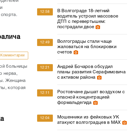
одителей
и
В Волгограде 18-летний
12:58
 спорта.
водитель устроил массовое
ДТП с перевертышем:
пострадали двое
ралича
Волгоградцы стали чаще
12:49
жаловаться на блокировки
счетов
Комментарии
кой больницы
Андрей Бочаров обсудил
12:21
планы развития Серафимовича
о нерва,
с активом района
пы. Женщина
пы, которая
Ростовчане дышат воздухом с
12:11
опасной концентрацией
формальдегида
Мошенники из фейковых УК
ка
12:04
атакуют волгоградцев в МАХ