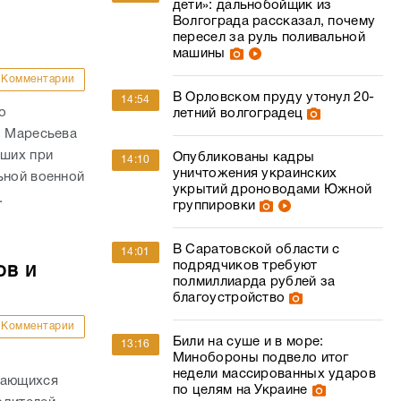
дети»: дальнобойщик из
Волгограда рассказал, почему
пересел за руль поливальной
машины
Комментарии
В Орловском пруду утонул 20-
14:54
о
летний волгоградец
. Маресьева
ших при
Опубликованы кадры
14:10
уничтожения украинских
ьной военной
укрытий дроноводами Южной
.
группировки
В Саратовской области с
14:01
подрядчиков требуют
ов и
полмиллиарда рублей за
благоустройство
Комментарии
Били на суше и в море:
13:16
Минобороны подвело итог
недели массированных ударов
дающихся
по целям на Украине