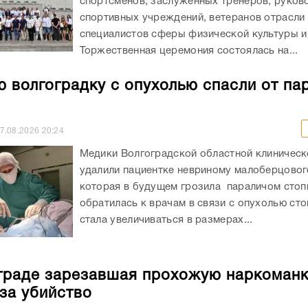
спортсменов, заслуженных тренеров, руков
спортивных учреждений, ветеранов отрасли 
специалистов сферы физической культуры и
Торжественная церемония состоялась на...
 волгоградку с опухолью спасли от па
7.08.2026
20:24
Медики Волгоградской областной клиничес
удалили пациентке невриному малоберцовог
которая в будущем грозила параличом сто
обратилась к врачам в связи с опухолью сто
стала увеличиваться в размерах...
граде зарезавшая прохожую наркоман
 за убийство