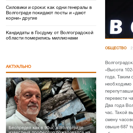
Силовики и сроки: как одни генералы в
Волгограде покидают посты и «дают
корни» другие
Кандидаты в Госдуму от Волгоградской
области померились миллионами
ОБЩЕСТВО
2
Волгоградск
АКТУАЛЬНО
«Высота 102»
года. Таким 
необходимо п
перепутавши
перевести ча
Два года Во
час. Такой 
смену часов
свыше 687 т
Беспредел как в 90-х: в Волгограде
известный профессор пожаловался на