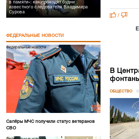
в памяти»: как проходят будни
известного следователя Владимира
Сурова
/
Е
ФЕДЕРАЛЬНЫЕ НОВОСТИ
Федеральные новости
В Центр
фонтан
ОБЩЕСТВО
0
Сапёры МЧС получили статус ветеранов
СВО
Федеральные новости