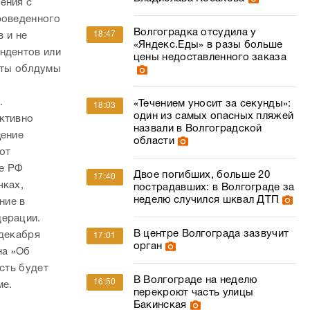
ения с
роведенного
Волгоградка отсудила у
18:47
в и не
«Яндекс.Еды» в разы больше
ндентов или
цены недоставленного заказа
аты облдумы
к.
«Течением уносит за секунды»:
18:03
один из самых опасных пляжей
ктивно
назвали в Волгоградской
щение
области
от
те РФ
Двое погибших, больше 20
17:40
чках,
пострадавших: в Волгограде за
неделю случился шквал ДТП
ние в
дерации.
В центре Волгограда зазвучит
 декабря
17:01
орган
на «Об
сть будет
В Волгограде на неделю
16:50
ме.
перекроют часть улицы
Бакинская