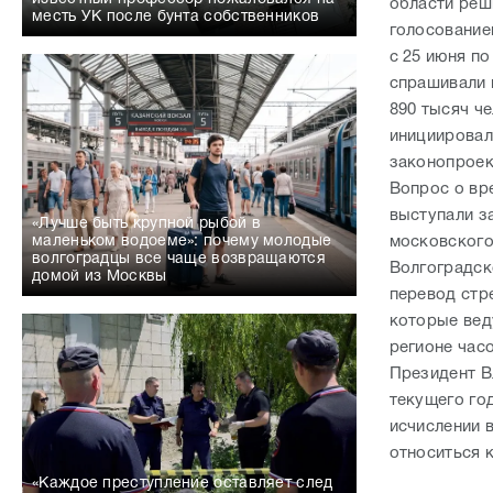
области реш
месть УК после бунта собственников
голосование
с 25 июня по
спрашивали 
890 тысяч ч
инициировал
законопроек
Вопрос о вр
выступали з
«Лучше быть крупной рыбой в
московского
маленьком водоеме»: почему молодые
волгоградцы все чаще возвращаются
Волгоградск
домой из Москвы
перевод стр
которые веду
регионе час
Президент В
текущего го
исчислении в
относиться 
«Каждое преступление оставляет след