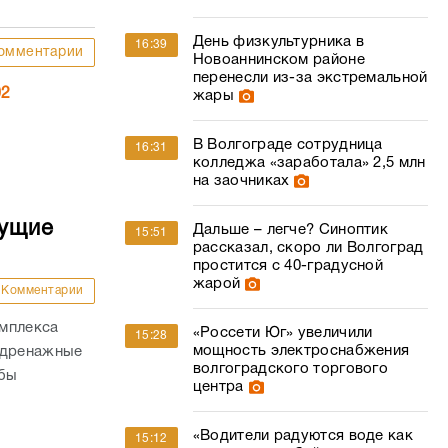
День физкультурника в
16:39
омментарии
Новоаннинском районе
перенесли из-за экстремальной
02
жары
В Волгограде сотрудница
16:31
колледжа «заработала» 2,5 млн
на заочниках
дущие
Дальше – легче? Синоптик
15:51
рассказал, скоро ли Волгоград
простится с 40-градусной
жарой
Комментарии
омплекса
«Россети Юг» увеличили
15:28
мощность электроснабжения
 дренажные
волгоградского торгового
обы
центра
«Водители радуются воде как
15:12