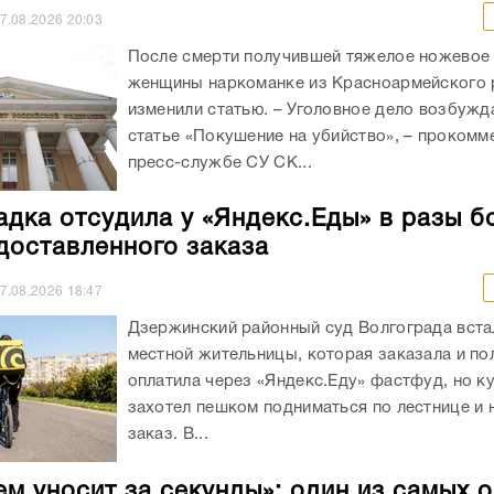
7.08.2026
20:03
После смерти получившей тяжелое ножевое
женщины наркоманке из Красноармейского 
изменили статью. – Уголовное дело возбужд
статье «Покушение на убийство», – прокомм
пресс-службе СУ СК...
адка отсудила у «Яндекс.Еды» в разы б
доставленного заказа
7.08.2026
18:47
Дзержинский районный суд Волгограда вста
местной жительницы, которая заказала и п
оплатила через «Яндекс.Еду» фастфуд, но к
захотел пешком подниматься по лестнице и 
заказ. В...
ем уносит за секунды»: один из самых 