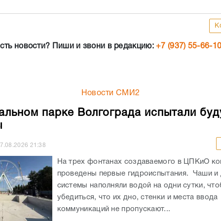
К
сть новости? Пиши и звони в редакцию:
+7 (937) 55-66-1
Новости СМИ2
альном парке Волгограда испытали бу
ы
7.08.2026
21:38
На трех фонтанах создаваемого в ЦПКиО к
проведены первые гидроиспытания. Чаши и
системы наполняли водой на одни сутки, чт
убедиться, что их дно, стенки и места ввода
коммуникаций не пропускают...