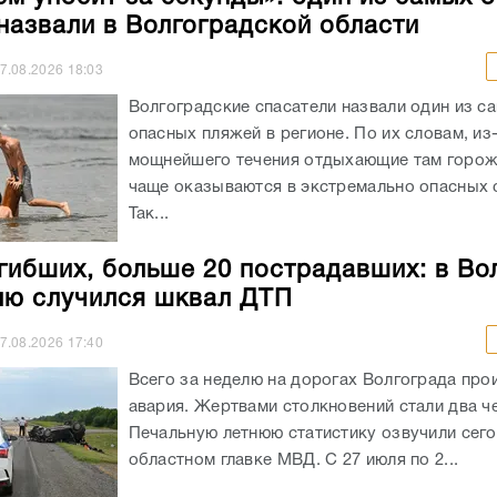
назвали в Волгоградской области
7.08.2026
18:03
Волгоградские спасатели назвали один из с
опасных пляжей в регионе. По их словам, из
мощнейшего течения отдыхающие там горож
чаще оказываются в экстремально опасных с
Так...
гибших, больше 20 пострадавших: в Во
лю случился шквал ДТП
7.08.2026
17:40
Всего за неделю на дорогах Волгограда про
авария. Жертвами столкновений стали два ч
Печальную летнюю статистику озвучили сего
областном главке МВД. С 27 июля по 2...