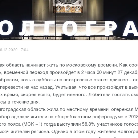
6.12.2020 17:04
ая область начинает жить по московскому времени. Как со
, временной переход произойдет в 2 часа 00 минут 27 декаб
образом, ночь с субботы на воскресенье станет длиннее – с
еревести на час назад. Учитывая, что все произойдет в вых
х время, скорее всего, будет немного. Любители поспать см
сы в течение дня.
лгоградская область жила по местному времени, опережая 
выбор сделали жители на общеобластном референдуме в 2018
ого пояса (МСК +1) тогда выступили 58,8% участников голос
ысяч жителей региона. Однако в этом году жителей Волгогр