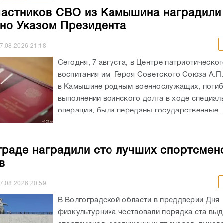
частников СВО из Камышина наградили
но Указом Президента
7.08.2026
21:18
Сегодня, 7 августа, в Центре патриотическог
воспитания им. Героя Советского Союза А.П
в Камышине родным военнослужащих, погиб
выполнении воинского долга в ходе специал
операции, были переданы государственные..
граде наградили сто лучших спортсмен
в
7.08.2026
20:59
В Волгоградской области в преддверии Дня
физкультурника чествовали порядка ста вы