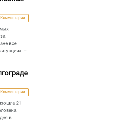
Комментарии
амых
-за
ане все
итуациях. –
лгограде
Комментарии
изошла 21
еловека.
дня в