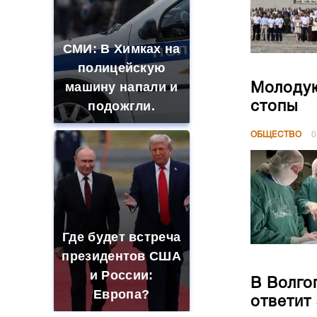
СМИ: В Химках на
полицейскую
машину напали и
Молодую
подожгли.
стопы
ОБЩЕСТВО
0
Где будет встреча
президентов США
и России:
В Волго
Европа?
ответит