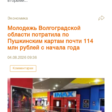
вторыми...
Экономика
Молодежь Волгоградской
области потратила по
Пушкинским картам почти 114
млн рублей с начала года
04.08.2026
09:36
Комментарии