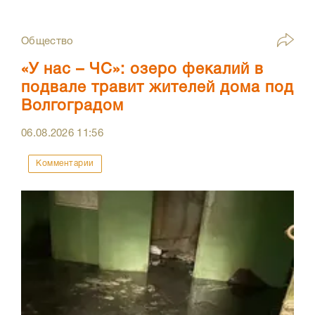
Общество
«У нас – ЧС»: озеро фекалий в
подвале травит жителей дома под
Волгоградом
06.08.2026
11:56
Комментарии