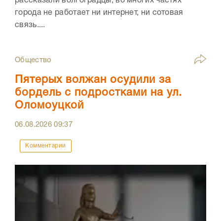
рассказали волгоградцы, во многих частях
города не работает ни интернет, ни сотовая
связь....
Общество
Пятерых волжан осудили за
бордель с подростками на ул.
Оломоуцкой
06.08.2026
09:37
Комментарии