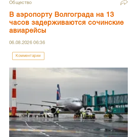
Общество
В аэропорту Волгограда на 13
часов задерживаются сочинские
авиарейсы
06.08.2026
06:36
Комментарии