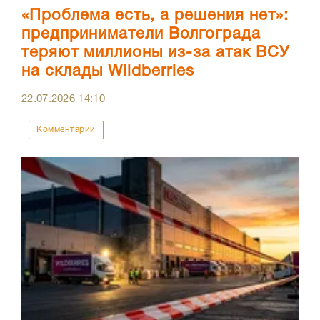
«Проблема есть, а решения нет»:
предприниматели Волгограда
теряют миллионы из-за атак ВСУ
на склады Wildberries
22.07.2026
14:10
Комментарии