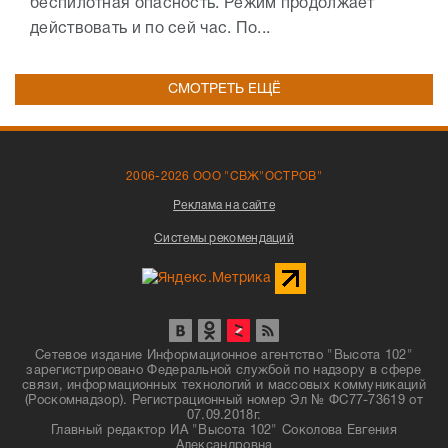
беспилотная опасность. Режим продолжает
действовать и по сей час. По...
СМОТРЕТЬ ЕЩЁ
2006-2026 ООО "СВЖ"ОСТРОВ"
Реклама на сайте
Системы рекомендаций
Сетевое издание Информационное агентство "Высота 102"
зарегистрировано Федеральной службой по надзору в сфере
связи, информационных технологий и массовых коммуникаций
(Роскомнадзор). Регистрационный номер Эл № ФС77-73619 от
07.09.2018г.
Главный редактор ИА "Высота 102" Соколова Евгения
Александровна