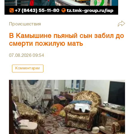
Происшествия
В Камышине пьяный сын забил до
смерти пожилую мать
07.08.2026
09:54
Комментарии