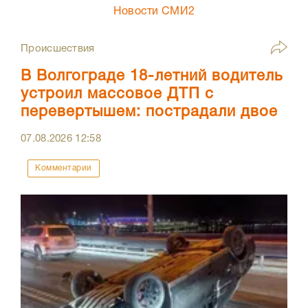
Новости СМИ2
Происшествия
В Волгограде 18-летний водитель
устроил массовое ДТП с
перевертышем: пострадали двое
07.08.2026
12:58
Комментарии