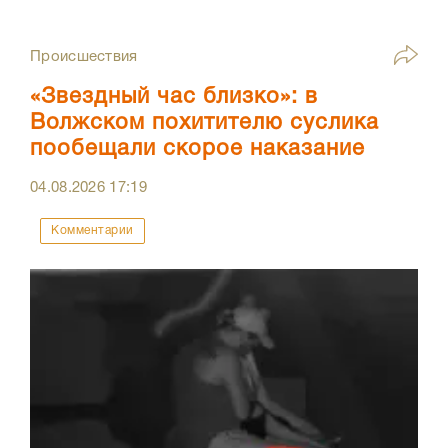
Происшествия
«Звездный час близко»: в
Волжском похитителю суслика
пообещали скорое наказание
04.08.2026
17:19
Комментарии