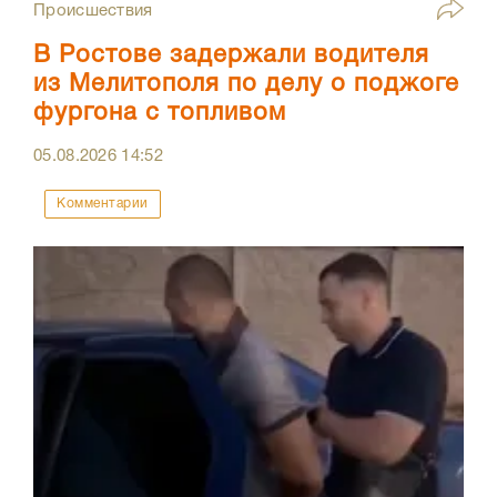
Происшествия
В Ростове задержали водителя
из Мелитополя по делу о поджоге
фургона с топливом
05.08.2026
14:52
Комментарии