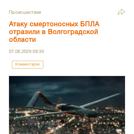
Происшествия
Атаку смертоносных БПЛА
отразили в Волгоградской
области
07.08.2026
08:30
Комментарии