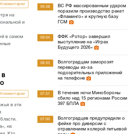
выступление на «Играх
енные
Будущего 2026»
Волгоградцам заморозят
08:33
переводы из-за
подозрительных приложений
 в
на телефоне
то
В течение ночи Минобороны
Комментарии
07:51
сбило над 15 регионами России
397 БПЛА
жья в эти
в
Волгоградцев предупредили о
бласти.
07:00
фейке про диверсии с
а», на
отравлением холерой питьевой
ии. Кто
воды
Волгоградским виноделам
06:39
разрешили размещать рекламу
няли
на билбордах