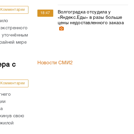
райней мере
Новости СМИ2
ера с
Комментарии
тнего
ции
да
кинув свою
ожилой
 склады
Комментарии