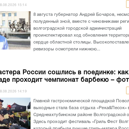
сердце областной столицы. Высокопоставл
ревизоры осмотрели нижнюю...
астера России сошлись в поединке: как
аде проходит чемпионат барбекю – фо
8.08.2026
14:19
Главной гастрономической площадкой Повол
выходные стала база отдыха «Река&Песок» 
Среднеахтубинском районе Волгоградской о
Здесь проходит фестиваль «Гриль Фест Волг
который прибыли лучшие гриль-матера Росс
сделает...
 дым и запах резины»: в Волгограде зас
 ландшафтный пожар