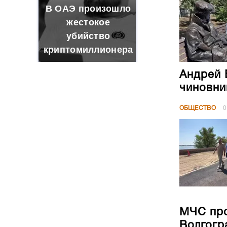
Андрей 
чиновни
ОБЩЕСТВО
0
МЧС про
Волгогр
ОБЩЕСТВО
0