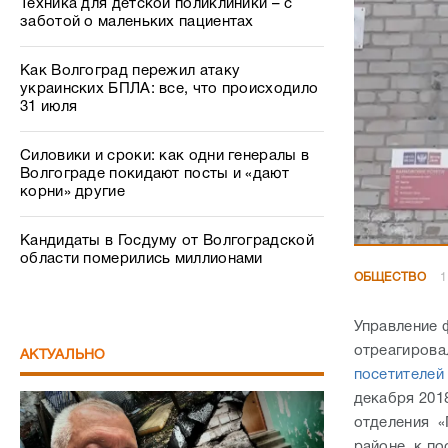
Силовики и сроки: как одни генералы в
Волгограде покидают посты и «дают
корни» другие
Кандидаты в Госдуму от Волгоградской
области померились миллионами
ОБЩЕСТВО
1
Управление 
отреагирова
АКТУАЛЬНО
посетителей
декабря 201
отделения «
районе к по
которую жит
получить об
заряжаются
Как говорит
Беспредел как в 90-х: в Волгограде
коммуникаци
известный профессор пожаловался на