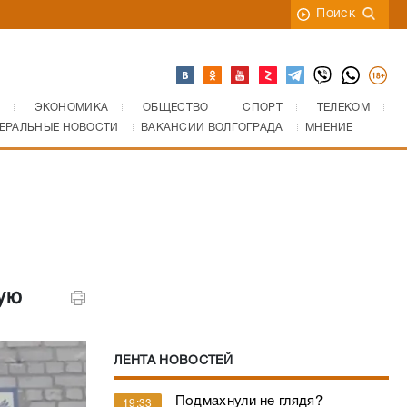
Поиск
ЭКОНОМИКА
ОБЩЕСТВО
СПОРТ
ТЕЛЕКОМ
ЕРАЛЬНЫЕ НОВОСТИ
ВАКАНСИИ ВОЛГОГРАДА
МНЕНИЕ
ую
ЛЕНТА НОВОСТЕЙ
Подмахнули не глядя?
19:33
Госжилнадзор обратился в
прокуратуру после
бутафорского капремонта МКД
в Волгограде
МЧС России остановило на 14
18:23