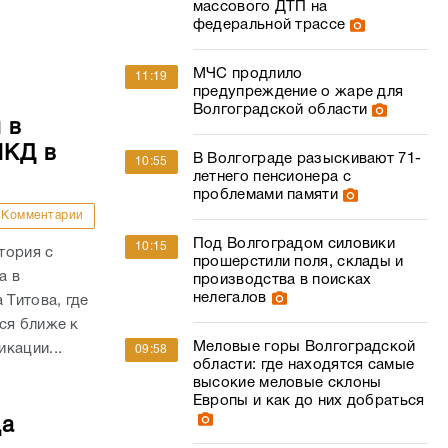
МКД в
В Волгограде разыскивают 71-
10:55
летнего пенсионера с
проблемами памяти
Комментарии
Под Волгоградом силовики
10:15
тория с
прошерстили поля, склады и
а в
производства в поисках
нелегалов
 Титова, где
ся ближе к
Меловые горы Волгоградской
кации...
09:58
области: где находятся самые
высокие меловые склоны
Европы и как до них добраться
да
Комментарии
ВС РФ массированным ударом
09:38
поразили производство ракет
отря на
«Фламинго» и крупную базу
ГСМ
иональной и
ий в самом
ФФК «Ротор» завершил
09:04