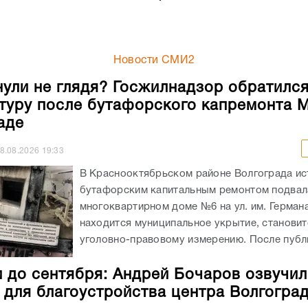
туру после бутафорского капремонта 
аде
8.08.2026
19:33
В Краснооктябрьском районе Волгограда ис
бутафорским капитальным ремонтом подвал
многоквартирном доме №6 на ул. им. Германа
находится муниципальное укрытие, становит
уголовно-правовому измерению. После публи
 до сентября: Андрей Бочаров озвучил
 для благоустройства центра Волгогра
8.08.2026
15:14
8 августа губернатор Андрей Бочаров, несм
полуденный зной, вместе с чиновниками рег
волгоградской городской администраций
проинспектировал ход обновления территор