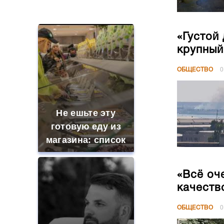
ОБЩЕСТВО
0
Не ешьте эту
готовую еду из
магазина: список
«Всё оч
качеств
ОБЩЕСТВО
0
В ОАЭ произошло
жестокое
убийство
криптомиллионера