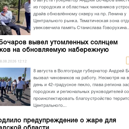
Бочаров вывел утомленных солнцем
ков на обновляемую набережную
8.08.2026
12:12
8 августа в Волгограде губернатор Андрей 
вызвал чиновников на работу. Несмотря на 
день и 42-градусное пекло, глава региона за
городских и региональных руководителей с
проинспектировать благоустройство террит
Центрального...
длило предупреждение о жаре для
адской области
8.08.2026
11:19
В Волгоградской области МЧС России прод
действие выпущенного ранее на этой неделе
предупреждения об экстремальной жаре. П