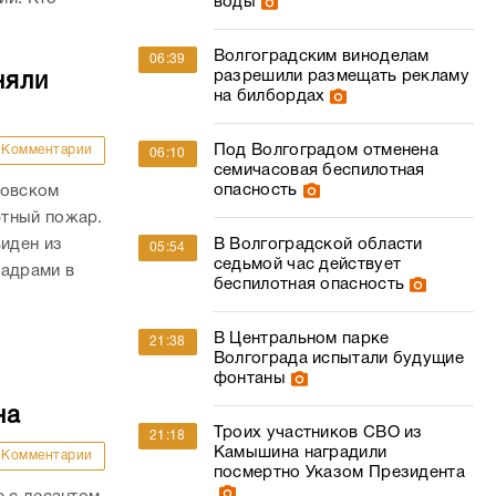
Под Волгоградом отменена
Комментарии
06:10
семичасовая беспилотная
опасность
ровском
фтный пожар.
виден из
В Волгоградской области
05:54
седьмой час действует
кадрами в
беспилотная опасность
В Центральном парке
21:38
Волгограда испытали будущие
фонтаны
на
Троих участников СВО из
21:18
Камышина наградили
Комментарии
посмертно Указом Президента
е с десантом
л тест-
В Волгограде наградили сто
20:59
лучших спортсменов и
дыха
тренеров
.