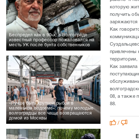
Суздальцево
месть УК после бунта собственников
привлечены 
территории, 
Как заявила
поступающие
обслуживани
волгоградск
08, а также
«Лучше быть крупной рыбой в
88.
маленьком водоеме»: почему молодые
волгоградцы все чаще возвращаются
домой из Москвы
/
Е
«Каждое преступление оставляет след
Подмахн