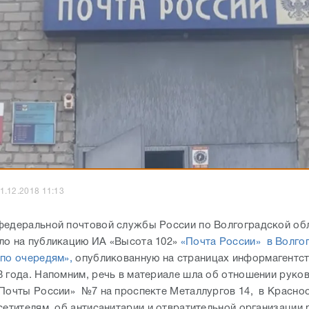
1.12.2018 11:13
федеральной почтовой службы России по Волгоградской об
ло на публикацию ИА «Высота 102»
«Почта России» в Волгог
 по очередям»,
опубликованную на страницах информагентст
8 года. Напомним, речь в материале шла об отношении руко
Почты России» №7 на проспекте Металлургов 14, в Красно
сетителям, об антисанитарии и отвратительной организации 
ели района называют «издевательством над людьми». Так, ч
ыкновенную бандероль, клиенты не только тратят массу врем
 отрицательными эмоциями.
ся в комментарии главного специалиста по корпоративным
ям УФПС Волгоградской области - филиала ФГУП «Почта Р