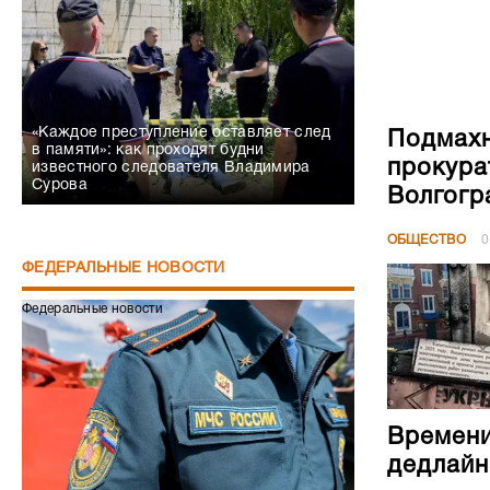
в памяти»: как проходят будни
прокура
известного следователя Владимира
Сурова
Волгогр
ОБЩЕСТВО
0
ФЕДЕРАЛЬНЫЕ НОВОСТИ
Федеральные новости
Времени
дедлайн
ОБЩЕСТВО
0
Сапёры МЧС получили статус ветеранов
СВО
Федеральные новости