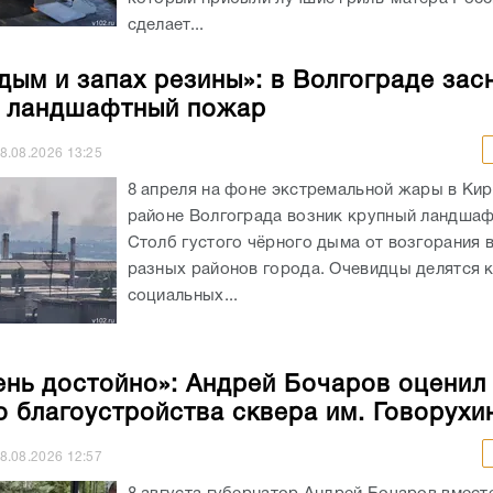
8.08.2026
13:25
8 апреля на фоне экстремальной жары в Ки
районе Волгограда возник крупный ландша
Столб густого чёрного дыма от возгорания 
разных районов города. Очевидцы делятся 
социальных...
ень достойно»: Андрей Бочаров оценил
о благоустройства сквера им. Говорухи
8.08.2026
12:57
8 августа губернатор Андрей Бочаров вмест
из городских и областных чиновников устрои
драйв обновлённому скверу на пр. Ленина у
Центрального рынка. Тематическая зона от
увековечила память Станислава Говорухина..