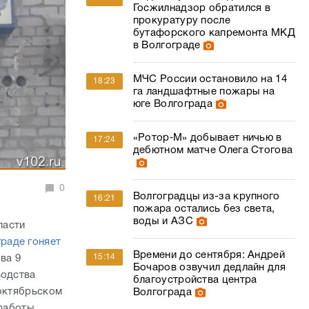
га ландшафтные пожары на
юге Волгограда
«Ротор‑М» добывает ничью в
17:24
дебютном матче Олега Стогова
0
Волгоградцы из-за крупного
16:21
пожара остались без света,
воды и АЗС
ласти
раде гоняет
Времени до сентября: Андрей
15:14
ва 9
Бочаров озвучил дедлайн для
водства
благоустройства центра
октябрьском
Волгограда
работы,
тобы
Гриль-мастера России сошлись
14:19
в поединке: как в Волгограде
ени, но и
проходит чемпионат барбекю –
фото
оссии» Елены
«Густой дым и запах резины»: в