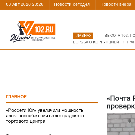
08 Авг 2026 20:26
Новости сегодня
Новости вчера
ГЛАВНАЯ
ВЫСОТА 102. П
БОРЬБА С КОРРУПЦИЕЙ
ТРА
ГЛАВНОЕ
«Почта 
проверк
«Россети Юг» увеличили мощность
электроснабжения волгоградского
торгового центра
Техника для детской поликлиники – с
заботой о маленьких пациентах
Как Волгоград пережил атаку
украинских БПЛА: все, что происходило
31 июля