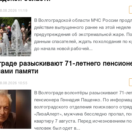
данным спасателей, ждать похолодания по к
до начала новой рабочей...
граде разыскивают 71-летнего пенсион
ами памяти
8.08.2026
10:55
В Волгограде волонтёры разыскивают 71-ле
пенсионера Геннадия Пащенко. По информа
волгоградского отделения поискового отря
«ЛизаАлерт», мужчина бесследно пропал, по
квартиру 7 августа. Перед исчезновением п
человек был одет в...
гоградом силовики прошерстили поля,
водства в поисках нелегалов
8.08.2026
10:15