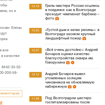
13:25
удут
Волгограде засняли крупный
ландшафтный пожар
борка
«Всё очень достойно»: Андрей
а все
12:57
Бочаров оценил качество
 в качестве
благоустройства сквера им.
Говорухина
 8442-33-52-
00-200-58-
Андрей Бочаров вывел
12:12
утомленных солнцем
чиновников на обновляемую
набережную
омментарии
Под Волгоградом шестеро
11:38
госпитализированы после
02
массового ДТП на
федеральной трассе
МЧС продлило
11:19
предупреждение о жаре для
Волгоградской области
 в