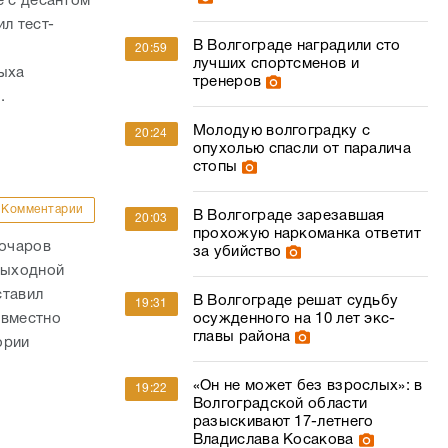
Молодую волгоградку с
20:24
опухолью спасли от паралича
стопы
Комментарии
В Волгограде зарезавшая
20:03
прохожую наркоманка ответит
Бочаров
за убийство
выходной
ставил
В Волгограде решат судьбу
19:31
овместно
осужденного на 10 лет экс-
главы района
ории
«Он не может без взрослых»: в
19:22
Волгоградской области
разыскивают 17-летнего
Владислава Косакова
Комментарии
Волгоградка отсудила у
18:47
«Яндекс.Еды» в разы больше
лило
цены недоставленного заказа
 экстренного
о уточнённым