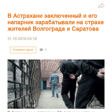
В Астрахани заключенный и его
напарник зарабатывали на страхе
жителей Волгограда и Саратова
31.10.2018
05:18
Комментарии
0