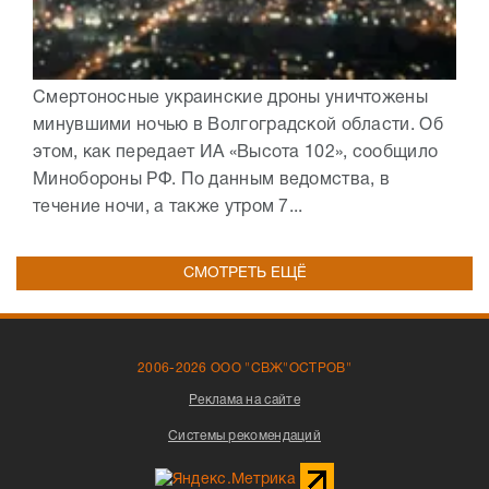
Смертоносные украинские дроны уничтожены
минувшими ночью в Волгоградской области. Об
этом, как передает ИА «Высота 102», сообщило
Минобороны РФ. По данным ведомства, в
течение ночи, а также утром 7...
СМОТРЕТЬ ЕЩЁ
2006-2026 ООО "СВЖ"ОСТРОВ"
Реклама на сайте
Системы рекомендаций