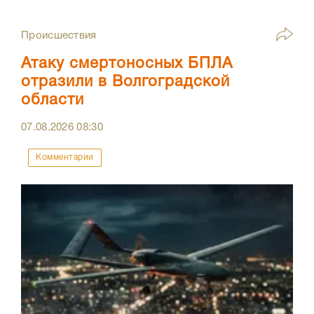
Происшествия
Атаку смертоносных БПЛА
отразили в Волгоградской
области
07.08.2026
08:30
Комментарии