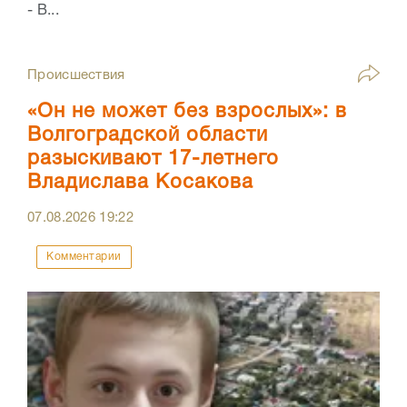
- В...
Происшествия
«Он не может без взрослых»: в
Волгоградской области
разыскивают 17-летнего
Владислава Косакова
07.08.2026
19:22
Комментарии