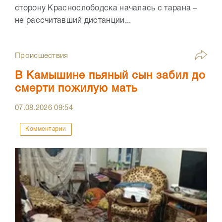
сторону Краснослободска началась с тарана –
не рассчитавший дистанции...
Происшествия
В Камышине пьяный сын забил до
смерти пожилую мать
07.08.2026
09:54
Комментарии