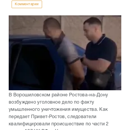
Комментарии
В Ворошиловском районе Ростова-на-Дону
возбуждено уголовное дело по факту
умышленного уничтожения имущества. Как
передает Привет-Ростов, следователи
квалифицировали происшествие по части 2