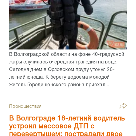
В Волгоградской области на фоне 40-градусной
жары случилась очередная трагедия на воде.
Сегодня днем в Орловском пруду утонул 20-
летний юноша. К берегу водоема молодой
житель Городищенского района приехал...
Происшествия
В Волгограде 18-летний водитель
устроил массовое ДТП с
перевертышем: пострадали двое