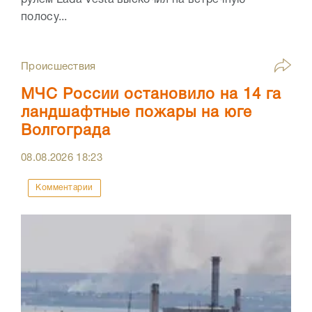
рулем Lada Vesta выскочил на встречную
полосу...
Происшествия
МЧС России остановило на 14 га
ландшафтные пожары на юге
Волгограда
08.08.2026
18:23
Комментарии