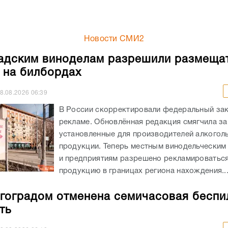
Новости СМИ2
адским виноделам разрешили размеща
 на билбордах
8.08.2026
06:39
В России скорректировали федеральный зак
рекламе. Обновлённая редакция смягчила за
установленные для производителей алкогол
продукции. Теперь местным винодельческим
и предприятиям разрешено рекламироватьс
продукцию в границах региона нахождения...
гоградом отменена семичасовая беспи
ть