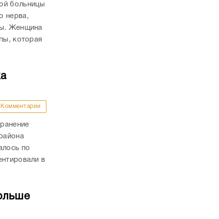
кой больницы
о нерва,
пы. Женщина
пы, которая
ка
Комментарии
 ранение
района
алось по
ентировали в
ольше