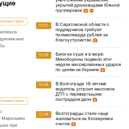
уничтожения украинских
дущие
укрытий дроноводами Южной
группировки
Комментарии
В Саратовской области с
14:01
подрядчиков требуют
омплекса
полмиллиарда рублей за
 дренажные
благоустройство
обы
Били на суше и в море:
13:16
Минобороны подвело итог
недели массированных ударов
по целям на Украине
В Волгограде 18-летний
12:58
водитель устроил массовое
ДТП с перевертышем:
пострадали двое
Комментарии
о
Волгоградцы стали чаще
12:49
. Маресьева
жаловаться на блокировки
счетов
ших при