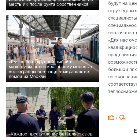
будут на це
месть УК после бунта собственников
структурных
специалисты
специальнос
постоянное 
«Для нас оч
квалифициро
предприятия
возможность
«Лучше быть крупной рыбой в
маленьком водоеме»: почему молодые
большой плю
волгоградцы все чаще возвращаются
по окончании
домой из Москвы
соответству
теплоснабже
/
Е
«Каждое преступление оставляет след