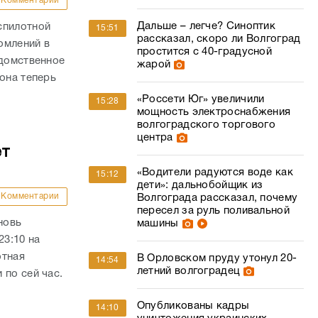
Комментарии
Дальше – легче? Синоптик
спилотной
15:51
рассказал, скоро ли Волгоград
омлений в
простится с 40-градусной
едомственное
жарой
она теперь
«Россети Юг» увеличили
15:28
мощность электроснабжения
волгоградского торгового
центра
ет
«Водители радуются воде как
15:12
дети»: дальнобойщик из
Комментарии
Волгограда рассказал, почему
пересел за руль поливальной
новь
машины
23:10 на
отная
В Орловском пруду утонул 20-
14:54
летний волгоградец
 по сей час.
Опубликованы кадры
14:10