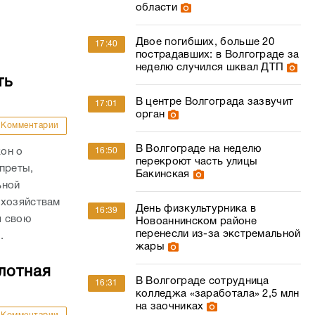
области
Двое погибших, больше 20
17:40
пострадавших: в Волгограде за
неделю случился шквал ДТП
ть
В центре Волгограда зазвучит
17:01
орган
Комментарии
В Волгограде на неделю
он о
16:50
перекроют часть улицы
преты,
Бакинская
ьной
 хозяйствам
День физкультурника в
16:39
я свою
Новоаннинском районе
перенесли из-за экстремальной
.
жары
лотная
В Волгограде сотрудница
16:31
колледжа «заработала» 2,5 млн
на заочниках