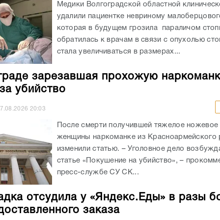
Медики Волгоградской областной клиничес
удалили пациентке невриному малоберцовог
которая в будущем грозила параличом сто
обратилась к врачам в связи с опухолью сто
стала увеличиваться в размерах...
граде зарезавшая прохожую наркоман
 за убийство
7.08.2026
20:03
После смерти получившей тяжелое ножевое
женщины наркоманке из Красноармейского 
изменили статью. – Уголовное дело возбужд
статье «Покушение на убийство», – прокомм
пресс-службе СУ СК...
адка отсудила у «Яндекс.Еды» в разы б
доставленного заказа