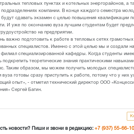
нтральных тепловых пунктах и котельных энергорайонов, а т
 подразделениях компании. В конце каждого семестра мол
 будут сдавать экзамен с целью повышения квалификации п
ти. И уже по окончанию вуза лучшим студентам будет пред
трудоустройство на предприятии.
ень важно подготовить к работе в тепловых сетях грамотных
ванных специалистов. Именно с этой целью мы и создали на
 филиал специализированной кафедры. Когда студенты име
 подкрепить теоретические знания практическими навыками
с. Таким образом, мы можем получить молодых специалист
 вуза готовы сразу приступить к работе, потому что у них у
ющий опыт», - отметил технический директор ООО «Концесс
ния» Сергей Багин.
К
сть новости? Пиши и звони в редакцию:
+7 (937) 55-66-1