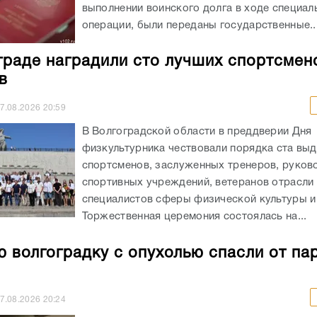
выполнении воинского долга в ходе специал
операции, были переданы государственные..
граде наградили сто лучших спортсмен
в
7.08.2026
20:59
В Волгоградской области в преддверии Дня
физкультурника чествовали порядка ста вы
спортсменов, заслуженных тренеров, руков
спортивных учреждений, ветеранов отрасли 
специалистов сферы физической культуры и
Торжественная церемония состоялась на...
 волгоградку с опухолью спасли от па
7.08.2026
20:24