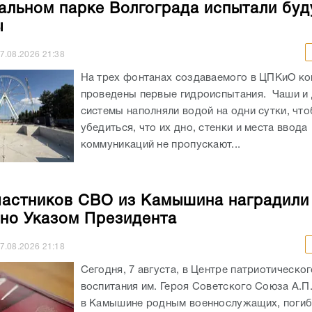
альном парке Волгограда испытали бу
ы
7.08.2026
21:38
На трех фонтанах создаваемого в ЦПКиО к
проведены первые гидроиспытания. Чаши и
системы наполняли водой на одни сутки, чт
убедиться, что их дно, стенки и места ввода
коммуникаций не пропускают...
частников СВО из Камышина наградили
но Указом Президента
7.08.2026
21:18
Сегодня, 7 августа, в Центре патриотическог
воспитания им. Героя Советского Союза А.П
в Камышине родным военнослужащих, погиб