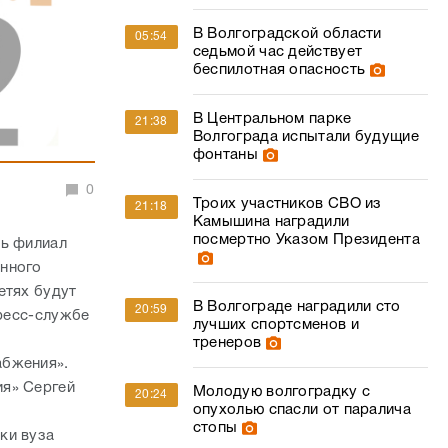
В Волгоградской области
05:54
седьмой час действует
беспилотная опасность
В Центральном парке
21:38
Волгограда испытали будущие
фонтаны
0
Троих участников СВО из
21:18
Камышина наградили
посмертно Указом Президента
ть филиал
енного
етях будут
В Волгограде наградили сто
20:59
пресс-службе
лучших спортсменов и
тренеров
абжения».
ия» Сергей
Молодую волгоградку с
20:24
опухолью спасли от паралича
стопы
ки вуза