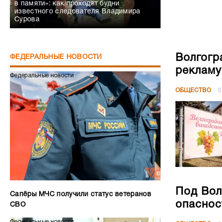
в памяти»: как проходят будни
известного следователя Владимира
Сурова
Волгогр
ФЕДЕРАЛЬНЫЕ НОВОСТИ
рекламу
Федеральные новости
ОБЩЕСТВО
0
Под Вол
Сапёры МЧС получили статус ветеранов
опаснос
СВО
Федеральные новости