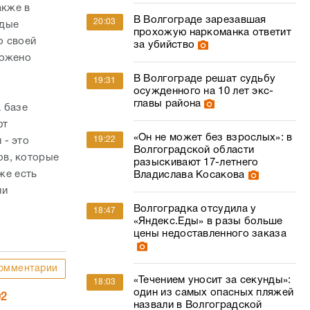
акже в
В Волгограде зарезавшая
20:03
одые
прохожую наркоманка ответит
о своей
за убийство
ложено
В Волгограде решат судьбу
19:31
осужденного на 10 лет экс-
главы района
 базе
ют
«Он не может без взрослых»: в
19:22
 - это
Волгоградской области
ов, которые
разыскивают 17-летнего
же есть
Владислава Косакова
ии
Волгоградка отсудила у
18:47
«Яндекс.Еды» в разы больше
цены недоставленного заказа
омментарии
«Течением уносит за секунды»:
18:03
один из самых опасных пляжей
02
назвали в Волгоградской