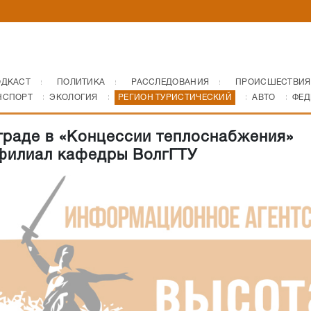
ОДКАСТ
ПОЛИТИКА
РАССЛЕДОВАНИЯ
ПРОИСШЕСТВИЯ
НСПОРТ
ЭКОЛОГИЯ
РЕГИОН ТУРИСТИЧЕСКИЙ
АВТО
ФЕД
граде в «Концессии теплоснабжения»
филиал кафедры ВолгГТУ