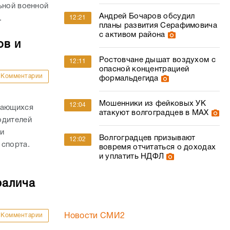
ьной военной
Андрей Бочаров обсудил
.
12:21
планы развития Серафимовича
с активом района
ов и
Ростовчане дышат воздухом с
12:11
опасной концентрацией
Комментарии
формальдегида
Мошенники из фейковых УК
12:04
дающихся
атакуют волгоградцев в МАХ
одителей
и
Волгоградцев призывают
12:02
 спорта.
вовремя отчитаться о доходах
и уплатить НДФЛ
ралича
Комментарии
Новости СМИ2