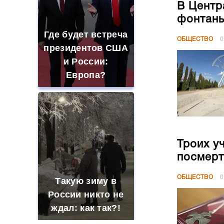
В Центр
фонтан
Где будет встреча
ОБЩЕСТВО
0
президентов США
и России:
Европа?
Троих у
посмерт
ОБЩЕСТВО
0
Такую зиму в
России никто не
ждал: как так?!