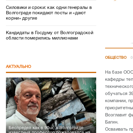
Силовики и сроки: как одни генералы в
Волгограде покидают посты и «дают
корни» другие
Кандидаты в Госдуму от Волгоградской
области померились миллионами
ОБЩЕСТВО
0
АКТУАЛЬНО
На базе ООО
кафедры теп
техническог
обучаться 3
компании, п
приоритетны
Возглавит ф
Багин.
Беспредел как в 90-х: в Волгограде
Осваивать п
известный профессор пожаловался на