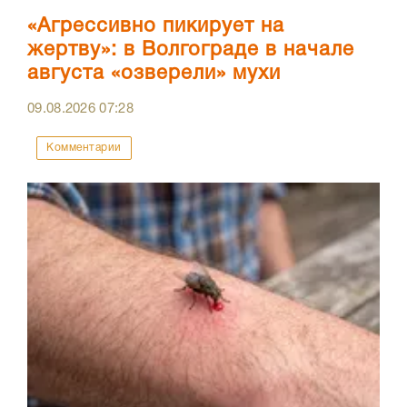
«Агрессивно пикирует на
жертву»: в Волгограде в начале
августа «озверели» мухи
09.08.2026
07:28
Комментарии